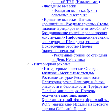
дорогой ТЭЦ (Нижнекамск)
› Фасадные вывески
› Фасадная вывеска, буквы
объёмные "Пекарня"
› Крышные вывески
› Панель-
кронштейны
› Входные группы
› Стелы,
пилоны
› Брендирование автомобилей
›
Брендирование контейнеров и прочих
конструкций
› Информационные знаки,
конструкции
› Штендеры, стойки
›
Покрасочные работы
› Прочее
(наружная реклама)
› Рекламные стойки со стендами
на День Нефтяника
› Интерьерная реклама
› Интерьерные вывески
› Стенды,
таблички
› Мобильные стенды
›
Ростовые фигуры
› Ресепшен зона
›
Плоттерная резка
› Навигация
› Знаки
опасности и безопасности
› Трафареты
›
Оклейка, аппликация
› Постеры,
модульные картины, панно
›
Кристалайты, лайтбоксы, фреймлайты
›
P.O.S. материалы
› Изделия из сотового
картона Cellboard
› Прочее