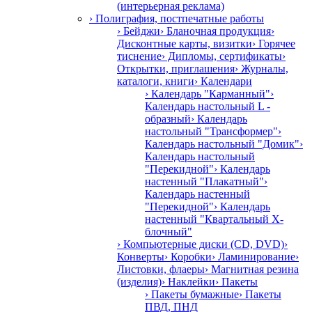
(интерьерная реклама)
› Полиграфия, постпечатные работы
› Бейджи
› Бланочная продукция
›
Дисконтные карты, визитки
› Горячее
тиснение
› Дипломы, сертификаты
›
Открытки, приглашения
› Журналы,
каталоги, книги
› Календари
› Календарь "Карманный"
›
Календарь настольный L -
образный
› Календарь
настольный "Трансформер"
›
Календарь настольный "Домик"
›
Календарь настольный
"Перекидной"
› Календарь
настенный "Плакатный"
›
Календарь настенный
"Перекидной"
› Календарь
настенный "Квартальный Х-
блочный"
› Компьютерные диски (CD, DVD)
›
Конверты
› Коробки
› Ламинирование
›
Листовки, флаеры
› Магнитная резина
(изделия)
› Наклейки
› Пакеты
› Пакеты бумажные
› Пакеты
ПВД, ПНД