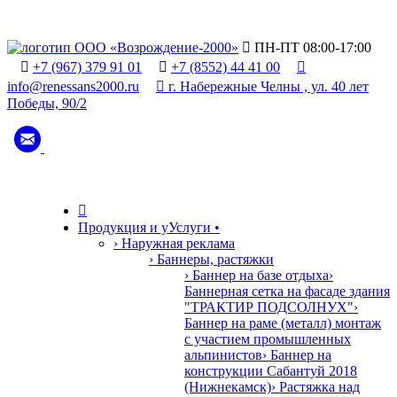

ПН-ПТ 08:00-17:00

+7 (967) 379 91 01

+7 (8552) 44 41 00

info@renessans2000.ru

г. Набережные Челны , ул. 40 лет
Победы, 90/2

Продукция и у
У
слуги
•
› Наружная реклама
› Баннеры, растяжки
› Баннер на базе отдыха
›
Баннерная сетка на фасаде здания
"ТРАКТИР ПОДСОЛНУХ"
›
Баннер на раме (металл) монтаж
с участием промышленных
альпинистов
› Баннер на
конструкции Сабантуй 2018
(Нижнекамск)
› Растяжка над