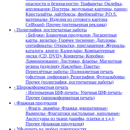
опасности и безопасности
› Трафареты
› Оклейка,
аппликация
› Постеры, модульные картины, панно
›
Кристалайты, лайтбоксы, фреймлайты
› P.O.S.
материалы
› Изделия из сотового картона
Cellboard
› Прочее (интерьерная реклама)
› Полиграфия, постпечатные работы
› Бейджи
› Бланочная продукция
› Дисконтные
карты, визитки
› Горячее тиснение
› Дипломы,
сертификаты
› Открытки, приглашения
› Журналы,
каталоги, книги
› Календари
› Компьютерные
диски (CD, DVD)
› Конверты
› Коробки
›
Ламинирование
› Листовки, флаеры
› Магнитная
резина (изделия)
› Наклейки
› Пакеты
›
Переплётные работы
› Полноцветная печать
(офсетная, цифровая)
› Ризография
› Фотоальбомы
›
Прочее (полиграфия, постпечатные работы)
› Широкоформатная печать
› Интерьерная ШФ-печать
› Уличная ШФ-печать
›
Прочее (широкоформатная печать)
› Флажная продукция
› Флаги, знамёна
› Флажки декоративные
›
Вымпелы
› Флагштоки настольные, напольные
›
Аксессуары из ткани (шарфы, платки и т.д.)
›
Прочее (флажная продукция)
› УФ-печать на любых поверхностях