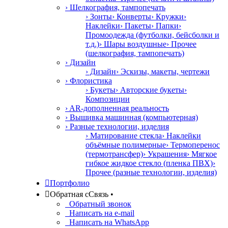
› Шелкография, тампопечать
› Зонты
› Конверты
› Кружки
›
Наклейки
› Пакеты
› Папки
›
Промоодежда (футболки, бейсболки и
т.д.)
› Шары воздушные
› Прочее
(шелкография, тампопечать)
› Дизайн
› Дизайн
› Эскизы, макеты, чертежи
› Флористика
› Букеты
› Авторские букеты
›
Композиции
› AR-дополненная реальность
› Вышивка машинная (компьютерная)
› Разные технологии, изделия
› Матирование стекла
› Наклейки
объёмные полимерные
› Термоперенос
(термотрансфер)
› Украшения
› Мягкое
гибкое жидкое стекло (пленка ПВХ)
›
Прочее (разные технологии, изделия)

Портфолио

Обратная с
С
вязь
•
Обратный звонок
Написать на e-mail
Написать на WhatsApp