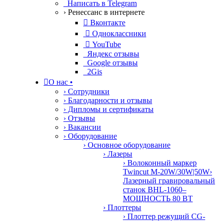
Написать в Telegram
› Ренессанс в интернете

Вконтакте

Одноклассники

YouTube
Яндекс отзывы
Google отзывы
2Gis

О нас
•
› Сотрудники
› Благодарности и отзывы
› Дипломы и сертификаты
› Отзывы
› Вакансии
› Оборудование
› Основное оборудование
› Лазеры
› Волоконный маркер
Twincut M-20W/30W|50W
›
Лазерный гравировальный
станок BHL-1060–
МОЩНОСТЬ 80 ВТ
› Плоттеры
› Плоттер режущий CG-