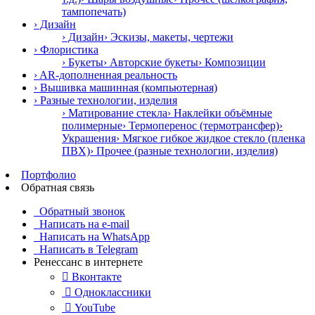
тампопечать)
› Дизайн
› Дизайн
› Эскизы, макеты, чертежи
› Флористика
› Букеты
› Авторские букеты
› Композиции
› AR-дополненная реальность
› Вышивка машинная (компьютерная)
› Разные технологии, изделия
› Матирование стекла
› Наклейки объёмные
полимерные
› Термоперенос (термотрансфер)
›
Украшения
› Мягкое гибкое жидкое стекло (пленка
ПВХ)
› Прочее (разные технологии, изделия)
Портфолио
Обратная связь
Обратный звонок
Написать на e-mail
Написать на WhatsApp
Написать в Telegram
Ренессанс в интернете

Вконтакте

Одноклассники

YouTube