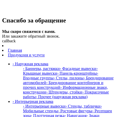
Спасибо за обращение
Мы скоро свяжемся с вами.
Или закажите обратный звонок.
callback
Главная
Продукция и услуги
› Наружная реклама
› Баннеры, растяжки
› Фасадные вывески
›
Крышные вывески
› Панель-кронштейны
›
Входные группы
› Стелы, пилоны
› Брендирование
автомобилей
› Брендирование контейнеров и
прочих конструкций
› Информационные знаки,
конструкции
› Штендеры, стойки
› Покрасочные
работы
› Прочее (наружная реклама)
› Интерьерная реклама
› Интерьерные вывески
› Стенды, таблички
›
Мобильные стенды
› Ростовые фигуры
› Ресепшен
зона
› Плоттерная резка
› Навигация
› Знаки