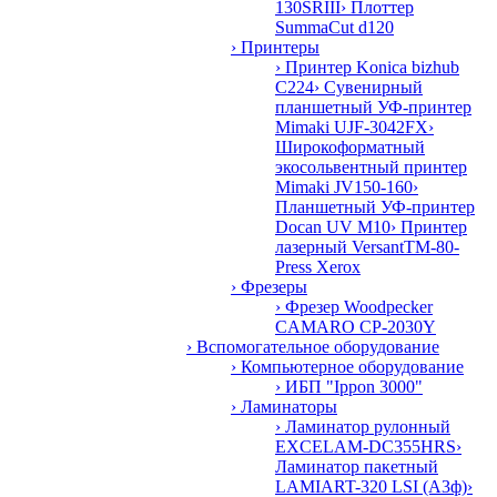
130SRIII
› Плоттер
SummaCut d120
› Принтеры
› Принтер Konica bizhub
C224
› Сувенирный
планшетный УФ-принтер
Mimaki UJF-3042FX
›
Широкоформатный
экосольвентный принтер
Mimaki JV150-160
›
Планшетный УФ-принтер
Docan UV M10
› Принтер
лазерный VersantTM-80-
Press Xerox
› Фрезеры
› Фрезер Woodpecker
CAMARO CP-2030Y
› Вспомогательное оборудование
› Компьютерное оборудование
› ИБП "Ippon 3000"
› Ламинаторы
› Ламинатор рулонный
EXCELAM-DC355HRS
›
Ламинатор пакетный
LAMIART-320 LSI (А3ф)
›