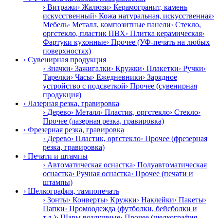
› Витражи
› Жалюзи
› Керамогранит, камень
искусственный
› Кожа натуральная, искусственная
›
Мебель
› Металл, композитные панели
› Стекло,
оргстекло, пластик ПВХ
› Плитка керамическая
›
Фартуки кухонные
› Прочее (УФ-печать на любых
поверхностях)
› Сувенирная продукция
› Значки
› Зажигалки
› Кружки
› Плакетки
› Ручки
›
Тарелки
› Часы
› Ежедневники
› Зарядное
устройство с подсветкой
› Прочее (сувенирная
продукция)
› Лазерная резка, гравировка
› Дерево
› Металл
› Пластик, оргстекло
› Стекло
›
Прочее (лазерная резка, гравировка)
› Фрезерная резка, гравировка
› Дерево
› Пластик, оргстекло
› Прочее (фрезерная
резка, гравировка)
› Печати и штампы
› Автоматическая оснастка
› Полуавтоматическая
оснастка
› Ручная оснастка
› Прочее (печати и
штампы)
› Шелкография, тампопечать
› Зонты
› Конверты
› Кружки
› Наклейки
› Пакеты
›
Папки
› Промоодежда (футболки, бейсболки и
т.д.)
› Шары воздушные
› Прочее (шелкография,