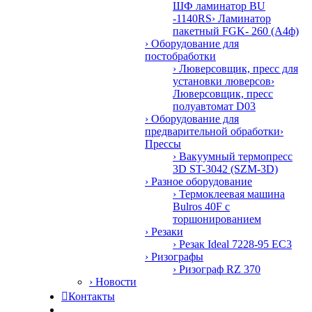
ШФ ламинатор BU
-1140RS
› Ламинатор
пакетный FGK- 260 (А4ф)
› Оборудование для
постобработки
› Люверсовщик, пресс для
установки люверсов
›
Люверсовщик, пресс
полуавтомат D03
› Оборудование для
предварительной обработки
›
Прессы
› Вакуумный термопресс
3D ST-3042 (SZM-3D)
› Разное оборудование
› Термоклеевая машина
Bulros 40F с
торшонированием
› Резаки
› Резак Ideal 7228-95 EC3
› Ризографы
› Ризограф RZ 370
› Новости

Контакты