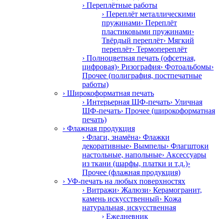
› Переплётные работы
› Переплёт металлическими
пружинами
› Переплёт
пластиковыми пружинами
›
Твёрдый переплёт
› Мягкий
переплёт
› Термопереплёт
› Полноцветная печать (офсетная,
цифровая)
› Ризография
› Фотоальбомы
›
Прочее (полиграфия, постпечатные
работы)
› Широкоформатная печать
› Интерьерная ШФ-печать
› Уличная
ШФ-печать
› Прочее (широкоформатная
печать)
› Флажная продукция
› Флаги, знамёна
› Флажки
декоративные
› Вымпелы
› Флагштоки
настольные, напольные
› Аксессуары
из ткани (шарфы, платки и т.д.)
›
Прочее (флажная продукция)
› УФ-печать на любых поверхностях
› Витражи
› Жалюзи
› Керамогранит,
камень искусственный
› Кожа
натуральная, искусственная
› Ежедневник