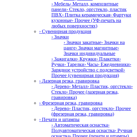
› Мебель
› Металл, композитные
панели
› Стекло, оргстекло, пластик
ПВХ
› Плитка керамическая
› Фартуки
кухонные
› Прочее (УФ-печать на
любых поверхностях)
› Сувенирная продукция
› Значки
› Значки закатные
› Значки на
цанге
› Значки магнитные
›
Значки индивидуальные
› Зажигалки
› Кружки
› Плакетки
›
Ручки
› Тарелки
› Часы
› Ежедневники
›
Зарядное устройство с подсветкой
›
Прочее (сувенирная продукция)
› Лазерная резка, гравировка
› Дерево
› Металл
› Пластик, оргстекло
›
Стекло
› Прочее (лазерная резка,
гравировка)
› Фрезерная резка, гравировка
› Дерево
› Пластик, оргстекло
› Прочее
(фрезерная резка, гравировка)
› Печати и штампы
› Автоматическая оснастка
›
Полуавтоматическая оснастка
› Ручная
оснастка
› Прочее (печати и штампы)