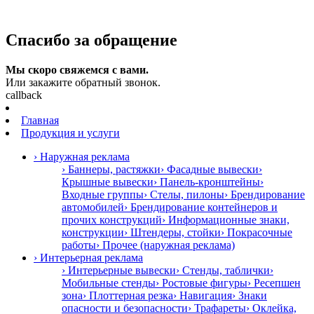
Спасибо за обращение
Мы скоро свяжемся с вами.
Или закажите обратный звонок.
callback
Главная
Продукция и услуги
› Наружная реклама
› Баннеры, растяжки
› Фасадные вывески
›
Крышные вывески
› Панель-кронштейны
›
Входные группы
› Стелы, пилоны
› Брендирование
автомобилей
› Брендирование контейнеров и
прочих конструкций
› Информационные знаки,
конструкции
› Штендеры, стойки
› Покрасочные
работы
› Прочее (наружная реклама)
› Интерьерная реклама
› Интерьерные вывески
› Стенды, таблички
›
Мобильные стенды
› Ростовые фигуры
› Ресепшен
зона
› Плоттерная резка
› Навигация
› Знаки
опасности и безопасности
› Трафареты
› Оклейка,