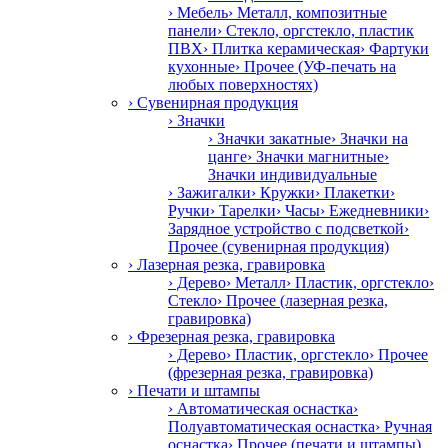
› Мебель
› Металл, композитные
панели
› Стекло, оргстекло, пластик
ПВХ
› Плитка керамическая
› Фартуки
кухонные
› Прочее (УФ-печать на
любых поверхностях)
› Сувенирная продукция
› Значки
› Значки закатные
› Значки на
цанге
› Значки магнитные
›
Значки индивидуальные
› Зажигалки
› Кружки
› Плакетки
›
Ручки
› Тарелки
› Часы
› Ежедневники
›
Зарядное устройство с подсветкой
›
Прочее (сувенирная продукция)
› Лазерная резка, гравировка
› Дерево
› Металл
› Пластик, оргстекло
›
Стекло
› Прочее (лазерная резка,
гравировка)
› Фрезерная резка, гравировка
› Дерево
› Пластик, оргстекло
› Прочее
(фрезерная резка, гравировка)
› Печати и штампы
› Автоматическая оснастка
›
Полуавтоматическая оснастка
› Ручная
оснастка
› Прочее (печати и штампы)