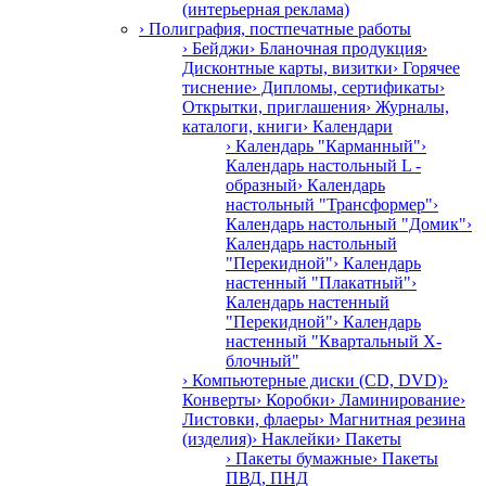
(интерьерная реклама)
› Полиграфия, постпечатные работы
› Бейджи
› Бланочная продукция
›
Дисконтные карты, визитки
› Горячее
тиснение
› Дипломы, сертификаты
›
Открытки, приглашения
› Журналы,
каталоги, книги
› Календари
› Календарь "Карманный"
›
Календарь настольный L -
образный
› Календарь
настольный "Трансформер"
›
Календарь настольный "Домик"
›
Календарь настольный
"Перекидной"
› Календарь
настенный "Плакатный"
›
Календарь настенный
"Перекидной"
› Календарь
настенный "Квартальный Х-
блочный"
› Компьютерные диски (CD, DVD)
›
Конверты
› Коробки
› Ламинирование
›
Листовки, флаеры
› Магнитная резина
(изделия)
› Наклейки
› Пакеты
› Пакеты бумажные
› Пакеты
ПВД, ПНД