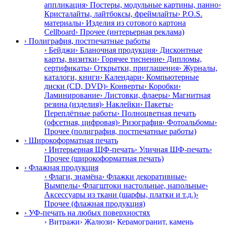
аппликация
› Постеры, модульные картины, панно
›
Кристалайты, лайтбоксы, фреймлайты
› P.O.S.
материалы
› Изделия из сотового картона
Cellboard
› Прочее (интерьерная реклама)
› Полиграфия, постпечатные работы
› Бейджи
› Бланочная продукция
› Дисконтные
карты, визитки
› Горячее тиснение
› Дипломы,
сертификаты
› Открытки, приглашения
› Журналы,
каталоги, книги
› Календари
› Компьютерные
диски (CD, DVD)
› Конверты
› Коробки
›
Ламинирование
› Листовки, флаеры
› Магнитная
резина (изделия)
› Наклейки
› Пакеты
›
Переплётные работы
› Полноцветная печать
(офсетная, цифровая)
› Ризография
› Фотоальбомы
›
Прочее (полиграфия, постпечатные работы)
› Широкоформатная печать
› Интерьерная ШФ-печать
› Уличная ШФ-печать
›
Прочее (широкоформатная печать)
› Флажная продукция
› Флаги, знамёна
› Флажки декоративные
›
Вымпелы
› Флагштоки настольные, напольные
›
Аксессуары из ткани (шарфы, платки и т.д.)
›
Прочее (флажная продукция)
› УФ-печать на любых поверхностях
› Витражи
› Жалюзи
› Керамогранит, камень