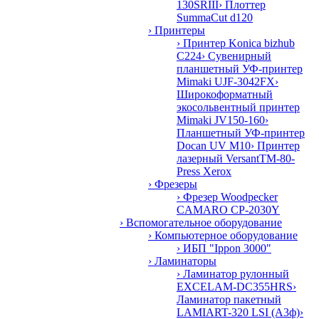
130SRIII
› Плоттер
SummaCut d120
› Принтеры
› Принтер Konica bizhub
C224
› Сувенирный
планшетный УФ-принтер
Mimaki UJF-3042FX
›
Широкоформатный
экосольвентный принтер
Mimaki JV150-160
›
Планшетный УФ-принтер
Docan UV M10
› Принтер
лазерный VersantTM-80-
Press Xerox
› Фрезеры
› Фрезер Woodpecker
CAMARO CP-2030Y
› Вспомогательное оборудование
› Компьютерное оборудование
› ИБП "Ippon 3000"
› Ламинаторы
› Ламинатор рулонный
EXCELAM-DC355HRS
›
Ламинатор пакетный
LAMIART-320 LSI (А3ф)
›