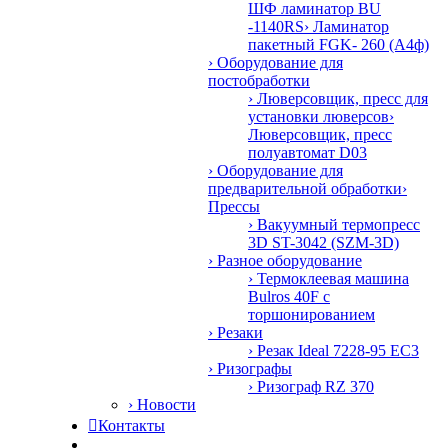
ШФ ламинатор BU
-1140RS
› Ламинатор
пакетный FGK- 260 (А4ф)
› Оборудование для
постобработки
› Люверсовщик, пресс для
установки люверсов
›
Люверсовщик, пресс
полуавтомат D03
› Оборудование для
предварительной обработки
›
Прессы
› Вакуумный термопресс
3D ST-3042 (SZM-3D)
› Разное оборудование
› Термоклеевая машина
Bulros 40F с
торшонированием
› Резаки
› Резак Ideal 7228-95 EC3
› Ризографы
› Ризограф RZ 370
› Новости

Контакты