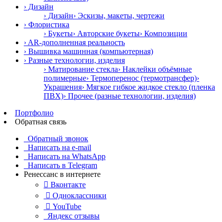
› Дизайн
› Дизайн
› Эскизы, макеты, чертежи
› Флористика
› Букеты
› Авторские букеты
› Композиции
› AR-дополненная реальность
› Вышивка машинная (компьютерная)
› Разные технологии, изделия
› Матирование стекла
› Наклейки объёмные
полимерные
› Термоперенос (термотрансфер)
›
Украшения
› Мягкое гибкое жидкое стекло (пленка
ПВХ)
› Прочее (разные технологии, изделия)
Портфолио
Обратная связь
Обратный звонок
Написать на e-mail
Написать на WhatsApp
Написать в Telegram
Ренессанс в интернете

Вконтакте

Одноклассники

YouTube
Яндекс отзывы