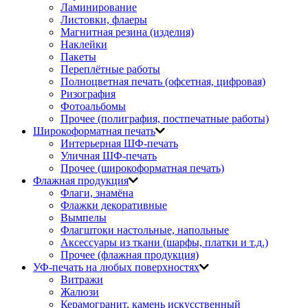
Ламинирование
Листовки, флаеры
Магнитная резина (изделия)
Наклейки
Пакеты
Переплётные работы
Полноцветная печать (офсетная, цифровая)
Ризография
Фотоальбомы
Прочее (полиграфия, постпечатные работы)
Широкоформатная печать
Интерьерная ШФ-печать
Уличная ШФ-печать
Прочее (широкоформатная печать)
Флажная продукция
Флаги, знамёна
Флажки декоративные
Вымпелы
Флагштоки настольные, напольные
Аксессуары из ткани (шарфы, платки и т.д.)
Прочее (флажная продукция)
УФ-печать на любых поверхностях
Витражи
Жалюзи
Керамогранит, камень искусственный