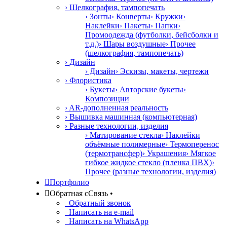
› Шелкография, тампопечать
› Зонты
› Конверты
› Кружки
›
Наклейки
› Пакеты
› Папки
›
Промоодежда (футболки, бейсболки и
т.д.)
› Шары воздушные
› Прочее
(шелкография, тампопечать)
› Дизайн
› Дизайн
› Эскизы, макеты, чертежи
› Флористика
› Букеты
› Авторские букеты
›
Композиции
› AR-дополненная реальность
› Вышивка машинная (компьютерная)
› Разные технологии, изделия
› Матирование стекла
› Наклейки
объёмные полимерные
› Термоперенос
(термотрансфер)
› Украшения
› Мягкое
гибкое жидкое стекло (пленка ПВХ)
›
Прочее (разные технологии, изделия)

Портфолио

Обратная с
С
вязь
•
Обратный звонок
Написать на e-mail
Написать на WhatsApp