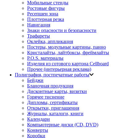
Мобильные стенды
Ростовые фигуры
Ресепшен зона
Плоттерная резка
Навигация
Знаки опасности и безопасности
Трафареты
Оклейка, аппликация
Постеры, модульные картины, панно
Кристалайты, лайтбоксы, фреймлайты
P.O.S. материалы
Изделия из сотового картона Cellboard
Прочее (интерьерная реклама)
Полиграфия, постпечатные работы
Бейджи
Бланочная продукция
Дисконтные карты, визитки
Горячее тиснение
Дипломы, сертификаты
Открытки, приглашения
Журналы, каталоги, книги
Календари
Компьютерные диски (CD, DVD)
Конверты
Коробки