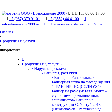

ПН-ПТ 08:00-17:00

+7 (967) 379 91 01

+7 (8552) 44 41 00

info@renessans2000.ru

г. Набережные Челны , ул. 40 лет
Победы, 90/2
Главная
›
Продукция и услуги
›
Флористика

Продукция и у
У
слуги
•
› Наружная реклама
› Баннеры, растяжки
› Баннер на базе отдыха
›
Баннерная сетка на фасаде здания
"ТРАКТИР ПОДСОЛНУХ"
›
Баннер на раме (металл) монтаж
с участием промышленных
альпинистов
› Баннер на
конструкции Сабантуй 2018
(Нижнекамск)
› Растяжка над