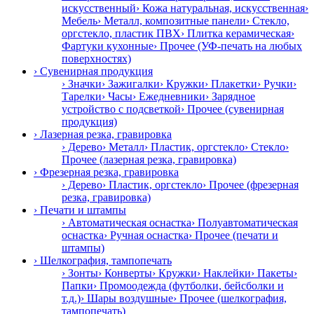
искусственный
› Кожа натуральная, искусственная
›
Мебель
› Металл, композитные панели
› Стекло,
оргстекло, пластик ПВХ
› Плитка керамическая
›
Фартуки кухонные
› Прочее (УФ-печать на любых
поверхностях)
› Сувенирная продукция
› Значки
› Зажигалки
› Кружки
› Плакетки
› Ручки
›
Тарелки
› Часы
› Ежедневники
› Зарядное
устройство с подсветкой
› Прочее (сувенирная
продукция)
› Лазерная резка, гравировка
› Дерево
› Металл
› Пластик, оргстекло
› Стекло
›
Прочее (лазерная резка, гравировка)
› Фрезерная резка, гравировка
› Дерево
› Пластик, оргстекло
› Прочее (фрезерная
резка, гравировка)
› Печати и штампы
› Автоматическая оснастка
› Полуавтоматическая
оснастка
› Ручная оснастка
› Прочее (печати и
штампы)
› Шелкография, тампопечать
› Зонты
› Конверты
› Кружки
› Наклейки
› Пакеты
›
Папки
› Промоодежда (футболки, бейсболки и
т.д.)
› Шары воздушные
› Прочее (шелкография,
тампопечать)