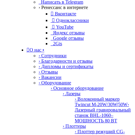
Написать в Telegram
› Ренессанс в интернете

Вконтакте

Одноклассники

YouTube
Яндекс отзывы
Google отзывы
2Gis

О нас
•
› Сотрудники
› Благодарности и отзывы
› Дипломы и сертификаты
› Отзывы
› Вакансии
› Оборудование
› Основное оборудование
› Лазеры
› Волоконный маркер
Twincut M-20W/30W|50W
›
Лазерный гравировальный
станок BHL-1060–
МОЩНОСТЬ 80 ВТ
› Плоттеры
› Плоттер режущий CG-