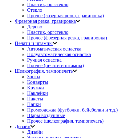
Пластик, оргстекло
Стекло
Прочее (лазерная резка, гравировка)
Фрезерная резка, гравировка
Дерево
Пластик, оргстекло
Прочее (фрезерная резка, гравировка)
Печати и штампы
Автоматическая оснастка
Полуавтоматическая оснастка
Ручная оснастка
Прочее (печати и штампы)
Шелкография, тампопечать
Зонты
Конверты
Кружки
Наклейки
Пакеты
Папки
Промоодежда (футболки, бейсболки и т.д.)
Шары воздушные
Прочее (шелкография, тампопечать)
Дизайн
Дизайн
Эскизы, макеты, чертежи