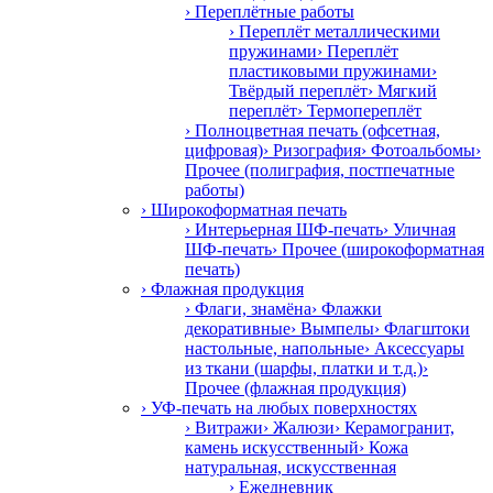
› Переплётные работы
› Переплёт металлическими
пружинами
› Переплёт
пластиковыми пружинами
›
Твёрдый переплёт
› Мягкий
переплёт
› Термопереплёт
› Полноцветная печать (офсетная,
цифровая)
› Ризография
› Фотоальбомы
›
Прочее (полиграфия, постпечатные
работы)
› Широкоформатная печать
› Интерьерная ШФ-печать
› Уличная
ШФ-печать
› Прочее (широкоформатная
печать)
› Флажная продукция
› Флаги, знамёна
› Флажки
декоративные
› Вымпелы
› Флагштоки
настольные, напольные
› Аксессуары
из ткани (шарфы, платки и т.д.)
›
Прочее (флажная продукция)
› УФ-печать на любых поверхностях
› Витражи
› Жалюзи
› Керамогранит,
камень искусственный
› Кожа
натуральная, искусственная
› Ежедневник