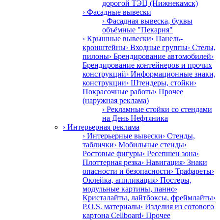
дорогой ТЭЦ (Нижнекамск)
› Фасадные вывески
› Фасадная вывеска, буквы
объёмные "Пекарня"
› Крышные вывески
› Панель-
кронштейны
› Входные группы
› Стелы,
пилоны
› Брендирование автомобилей
›
Брендирование контейнеров и прочих
конструкций
› Информационные знаки,
конструкции
› Штендеры, стойки
›
Покрасочные работы
› Прочее
(наружная реклама)
› Рекламные стойки со стендами
на День Нефтяника
› Интерьерная реклама
› Интерьерные вывески
› Стенды,
таблички
› Мобильные стенды
›
Ростовые фигуры
› Ресепшен зона
›
Плоттерная резка
› Навигация
› Знаки
опасности и безопасности
› Трафареты
›
Оклейка, аппликация
› Постеры,
модульные картины, панно
›
Кристалайты, лайтбоксы, фреймлайты
›
P.O.S. материалы
› Изделия из сотового
картона Cellboard
› Прочее