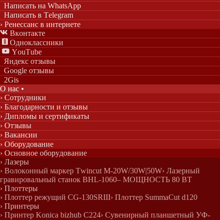
Написать на WhatsApp
Написать в Telegram
› Ренессанс в интернете

Вконтакте

Одноклассники

YouTube
Яндекс отзывы
Google отзывы
2Gis
О нас
•
› Сотрудники
› Благодарности и отзывы
› Дипломы и сертификаты
› Отзывы
› Вакансии
› Оборудование
› Основное оборудование
› Лазеры
› Волоконный маркер Twincut M-20W/30W|50W
› Лазерный
гравировальный станок BHL-1060– МОЩНОСТЬ 80 ВТ
› Плоттеры
› Плоттер режущий CG-130SRIII
› Плоттер SummaCut d120
› Принтеры
› Принтер Konica bizhub C224
› Сувенирный планшетный УФ-