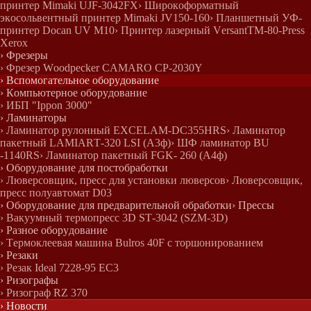
принтер Mimaki UJF-3042FX
› Широкоформатный
экосольвентный принтер Mimaki JV150-160
› Планшетный УФ-
принтер Docan UV M10
› Принтер лазерный VersantTM-80-Press
Xerox
› Фрезеры
› Фрезер Woodpecker CAMARO CP-2030Y
› Вспомогательное оборудование
› Компьютерное оборудование
› ИБП "Ippon 3000"
› Ламинаторы
› Ламинатор рулонный EXCELAM-DC355HRS
› Ламинатор
пакетный LAMIART-320 LSI (А3ф)
› ШФ ламинатор BU
-1140RS
› Ламинатор пакетный FGK- 260 (А4ф)
› Оборудование для постобработки
› Люверсовщик, пресс для установки люверсов
› Люверсовщик,
пресс полуавтомат D03
› Оборудование для предварительной обработки
› Прессы
› Вакуумный термопресс 3D ST-3042 (SZM-3D)
› Разное оборудование
› Термоклеевая машина Bulros 40F с торшонированием
› Резаки
› Резак Ideal 7228-95 EC3
› Ризографы
› Ризограф RZ 370
› Новости