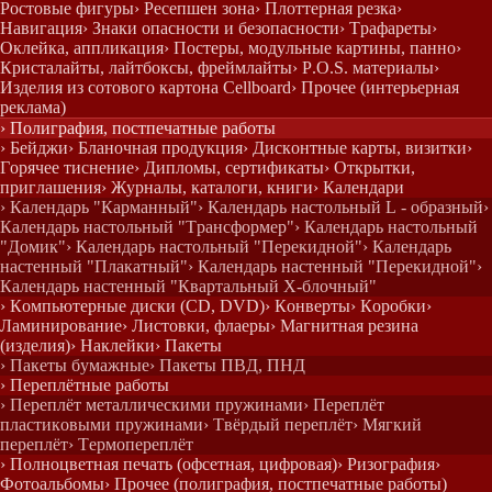
Ростовые фигуры
› Ресепшен зона
› Плоттерная резка
›
Навигация
› Знаки опасности и безопасности
› Трафареты
›
Оклейка, аппликация
› Постеры, модульные картины, панно
›
Кристалайты, лайтбоксы, фреймлайты
› P.O.S. материалы
›
Изделия из сотового картона Cellboard
› Прочее (интерьерная
реклама)
› Полиграфия, постпечатные работы
› Бейджи
› Бланочная продукция
› Дисконтные карты, визитки
›
Горячее тиснение
› Дипломы, сертификаты
› Открытки,
приглашения
› Журналы, каталоги, книги
› Календари
› Календарь "Карманный"
› Календарь настольный L - образный
›
Календарь настольный "Трансформер"
› Календарь настольный
"Домик"
› Календарь настольный "Перекидной"
› Календарь
настенный "Плакатный"
› Календарь настенный "Перекидной"
›
Календарь настенный "Квартальный Х-блочный"
› Компьютерные диски (CD, DVD)
› Конверты
› Коробки
›
Ламинирование
› Листовки, флаеры
› Магнитная резина
(изделия)
› Наклейки
› Пакеты
› Пакеты бумажные
› Пакеты ПВД, ПНД
› Переплётные работы
› Переплёт металлическими пружинами
› Переплёт
пластиковыми пружинами
› Твёрдый переплёт
› Мягкий
переплёт
› Термопереплёт
› Полноцветная печать (офсетная, цифровая)
› Ризография
›
Фотоальбомы
› Прочее (полиграфия, постпечатные работы)