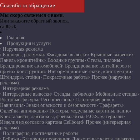
Спасибо за обращение
Мы скоро свяжемся с вами.
Или закажите обратный звонок.
callback
Главная
Продукция и услуги
› Наружная реклама
› Баннеры, растяжки
› Фасадные вывески
› Крышные вывески
›
Панель-кронштейны
› Входные группы
› Стелы, пилоны
›
Брендирование автомобилей
› Брендирование контейнеров и
прочих конструкций
› Информационные знаки, конструкции
›
Штендеры, стойки
› Покрасочные работы
› Прочее (наружная
реклама)
› Интерьерная реклама
› Интерьерные вывески
› Стенды, таблички
› Мобильные стенды
›
Ростовые фигуры
› Ресепшен зона
› Плоттерная резка
›
Навигация
› Знаки опасности и безопасности
› Трафареты
›
Оклейка, аппликация
› Постеры, модульные картины, панно
›
Кристалайты, лайтбоксы, фреймлайты
› P.O.S. материалы
›
Изделия из сотового картона Cellboard
› Прочее (интерьерная
реклама)
› Полиграфия, постпечатные работы
› Бейджи
› Бланочная продукция
› Дисконтные карты, визитки
›