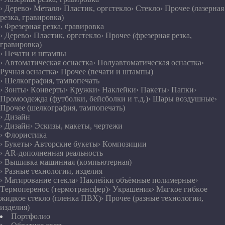
› Дерево
› Металл
› Пластик, оргстекло
› Стекло
› Прочее (лазерная
резка, гравировка)
› Фрезерная резка, гравировка
› Дерево
› Пластик, оргстекло
› Прочее (фрезерная резка,
гравировка)
› Печати и штампы
› Автоматическая оснастка
› Полуавтоматическая оснастка
›
Ручная оснастка
› Прочее (печати и штампы)
› Шелкография, тампопечать
› Зонты
› Конверты
› Кружки
› Наклейки
› Пакеты
› Папки
›
Промоодежда (футболки, бейсболки и т.д.)
› Шары воздушные
›
Прочее (шелкография, тампопечать)
› Дизайн
› Дизайн
› Эскизы, макеты, чертежи
› Флористика
› Букеты
› Авторские букеты
› Композиции
› AR-дополненная реальность
› Вышивка машинная (компьютерная)
› Разные технологии, изделия
› Матирование стекла
› Наклейки объёмные полимерные
›
Термоперенос (термотрансфер)
› Украшения
› Мягкое гибкое
жидкое стекло (пленка ПВХ)
› Прочее (разные технологии,
изделия)
Портфолио