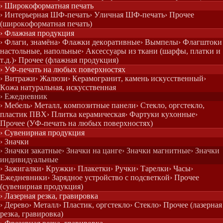
› Широкоформатная печать
› Интерьерная ШФ-печать
› Уличная ШФ-печать
› Прочее
(широкоформатная печать)
› Флажная продукция
› Флаги, знамёна
› Флажки декоративные
› Вымпелы
› Флагштоки
настольные, напольные
› Аксессуары из ткани (шарфы, платки и
т.д.)
› Прочее (флажная продукция)
› УФ-печать на любых поверхностях
› Витражи
› Жалюзи
› Керамогранит, камень искусственный
›
Кожа натуральная, искусственная
› Ежедневник
› Мебель
› Металл, композитные панели
› Стекло, оргстекло,
пластик ПВХ
› Плитка керамическая
› Фартуки кухонные
›
Прочее (УФ-печать на любых поверхностях)
› Сувенирная продукция
› Значки
› Значки закатные
› Значки на цанге
› Значки магнитные
› Значки
индивидуальные
› Зажигалки
› Кружки
› Плакетки
› Ручки
› Тарелки
› Часы
›
Ежедневники
› Зарядное устройство с подсветкой
› Прочее
(сувенирная продукция)
› Лазерная резка, гравировка
› Дерево
› Металл
› Пластик, оргстекло
› Стекло
› Прочее (лазерная
резка, гравировка)