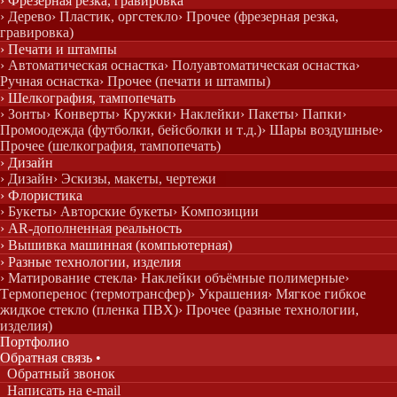
› Фрезерная резка, гравировка
› Дерево
› Пластик, оргстекло
› Прочее (фрезерная резка,
гравировка)
› Печати и штампы
› Автоматическая оснастка
› Полуавтоматическая оснастка
›
Ручная оснастка
› Прочее (печати и штампы)
› Шелкография, тампопечать
› Зонты
› Конверты
› Кружки
› Наклейки
› Пакеты
› Папки
›
Промоодежда (футболки, бейсболки и т.д.)
› Шары воздушные
›
Прочее (шелкография, тампопечать)
› Дизайн
› Дизайн
› Эскизы, макеты, чертежи
› Флористика
› Букеты
› Авторские букеты
› Композиции
› AR-дополненная реальность
› Вышивка машинная (компьютерная)
› Разные технологии, изделия
› Матирование стекла
› Наклейки объёмные полимерные
›
Термоперенос (термотрансфер)
› Украшения
› Мягкое гибкое
жидкое стекло (пленка ПВХ)
› Прочее (разные технологии,
изделия)
Портфолио
Обратная с
вязь
•
Обратный звонок
Написать на e-mail