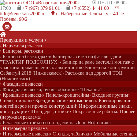

ПН-ПТ 08:00-
17:00

+7 (967) 379 91 01

+7 (8552) 44 41 00

info@renessans2000.ru

г. Набережные Челны , ул. 40 лет
Победы, 90/2

Главная
Продукция и у
слуги
•
›
› Наружная реклама
О нас
› Баннеры, растяжки
›
› Баннер на базе отдыха
› Баннерная сетка на фасаде здания
Оборудование
"ТРАКТИР ПОДСОЛНУХ"
› Баннер на раме (металл) монтаж с
›
участием промышленных альпинистов
› Баннер на конструкции
Основное оборудование
Сабантуй 2018 (Нижнекамск)
› Растяжка над дорогой ТЭЦ
›
(Нижнекамск)
Лазеры
› Фасадные вывески
› Фасадная вывеска, буквы объёмные "Пекарня"
› Крышные вывески
› Панель-кронштейны
› Входные группы
›
Стелы, пилоны
› Брендирование автомобилей
› Брендирование
контейнеров и прочих конструкций
› Информационные знаки,
конструкции
› Штендеры, стойки
› Покрасочные работы
› Прочее
(наружная реклама)
› Рекламные стойки со стендами на День Нефтяника
› Интерьерная реклама
› Интерьерные вывески
› Стенды, таблички
› Мобильные стенды
›