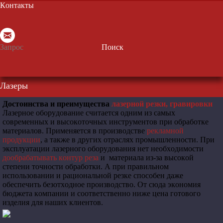
Контакты
Поиск
Лазеры
Достоинства и преимущества
лазерной резки, гравировки
Лазерное оборудование считается одним из самых
современных и высокоточных инструментов при обработке
материалов. Применяется в производстве
рекламной
продукции
, а также в других отраслях промышленности. При
эксплуатации лазерного оборудования нет необходимости
дообрабатывать контур реза
и материала из-за высокой
степени точности обработки. А при правильном
использовании и рациональной резке способен даже
обеспечить безотходное производство. От сюда экономия
бюджета компании и соответственно ниже цена готового
изделия для наших клиентов.