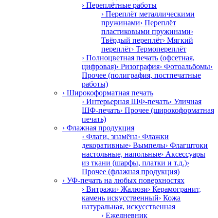
› Переплётные работы
› Переплёт металлическими
пружинами
› Переплёт
пластиковыми пружинами
›
Твёрдый переплёт
› Мягкий
переплёт
› Термопереплёт
› Полноцветная печать (офсетная,
цифровая)
› Ризография
› Фотоальбомы
›
Прочее (полиграфия, постпечатные
работы)
› Широкоформатная печать
› Интерьерная ШФ-печать
› Уличная
ШФ-печать
› Прочее (широкоформатная
печать)
› Флажная продукция
› Флаги, знамёна
› Флажки
декоративные
› Вымпелы
› Флагштоки
настольные, напольные
› Аксессуары
из ткани (шарфы, платки и т.д.)
›
Прочее (флажная продукция)
› УФ-печать на любых поверхностях
› Витражи
› Жалюзи
› Керамогранит,
камень искусственный
› Кожа
натуральная, искусственная
› Ежедневник