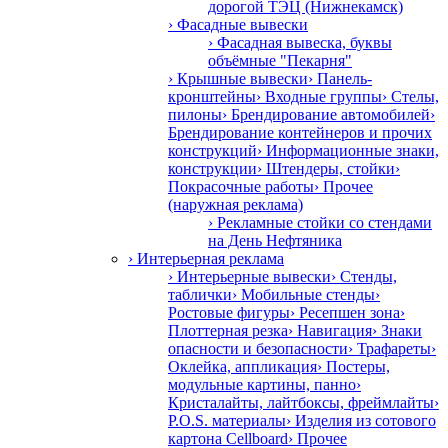
дорогой ТЭЦ (Нижнекамск)
› Фасадные вывески
› Фасадная вывеска, буквы
объёмные "Пекарня"
› Крышные вывески
› Панель-
кронштейны
› Входные группы
› Стелы,
пилоны
› Брендирование автомобилей
›
Брендирование контейнеров и прочих
конструкций
› Информационные знаки,
конструкции
› Штендеры, стойки
›
Покрасочные работы
› Прочее
(наружная реклама)
› Рекламные стойки со стендами
на День Нефтяника
› Интерьерная реклама
› Интерьерные вывески
› Стенды,
таблички
› Мобильные стенды
›
Ростовые фигуры
› Ресепшен зона
›
Плоттерная резка
› Навигация
› Знаки
опасности и безопасности
› Трафареты
›
Оклейка, аппликация
› Постеры,
модульные картины, панно
›
Кристалайты, лайтбоксы, фреймлайты
›
P.O.S. материалы
› Изделия из сотового
картона Cellboard
› Прочее