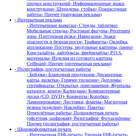
прочих конструкций
› Информационные знаки,
конструкции
› Штендеры, стойки
› Покрасочные
работы
› Прочее (наружная реклама)
› Интерьерная реклама
› Интерьерные вывески
› Стенды, таблички
›
Мобильные стенды
› Ростовые фигуры
› Ресепшен
зона
› Плоттерная резка
› Навигация
› Знаки
опасности и безопасности
› Трафареты
› Оклейка,
аппликация
› Постеры, модульные картины, панно
›
Кристалайты, лайтбоксы, фреймлайты
› P.O.S.
материалы
› Изделия из сотового картона
Cellboard
› Прочее (интерьерная реклама)
› Полиграфия, постпечатные работы
› Бейджи
› Бланочная продукция
› Дисконтные
карты, визитки
› Горячее тиснение
› Дипломы,
сертификаты
› Открытки, приглашения
› Журналы,
каталоги, книги
› Календари
› Компьютерные
диски (CD, DVD)
› Конверты
› Коробки
›
Ламинирование
› Листовки, флаеры
› Магнитная
резина (изделия)
› Наклейки
› Пакеты
›
Переплётные работы
› Полноцветная печать
(офсетная, цифровая)
› Ризография
› Фотоальбомы
›
Прочее (полиграфия, постпечатные работы)
› Широкоформатная печать
› Интерьерная ШФ-печать
› Уличная ШФ-печать
›