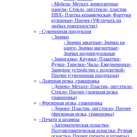
› Мебель
› Металл, композитные
панели
› Стекло, оргстекло, пластик
ПВХ
› Плитка керамическая
› Фартуки
кухонные
› Прочее (УФ-печать на
любых поверхностях)
› Сувенирная продукция
› Значки
› Значки закатные
› Значки на
цанге
› Значки магнитные
›
Значки индивидуальные
› Зажигалки
› Кружки
› Плакетки
›
Ручки
› Тарелки
› Часы
› Ежедневники
›
Зарядное устройство с подсветкой
›
Прочее (сувенирная продукция)
› Лазерная резка, гравировка
› Дерево
› Металл
› Пластик, оргстекло
›
Стекло
› Прочее (лазерная резка,
гравировка)
› Фрезерная резка, гравировка
› Дерево
› Пластик, оргстекло
› Прочее
(фрезерная резка, гравировка)
› Печати и штампы
› Автоматическая оснастка
›
Полуавтоматическая оснастка
› Ручная
оснастка
› Прочее (печати и штампы)