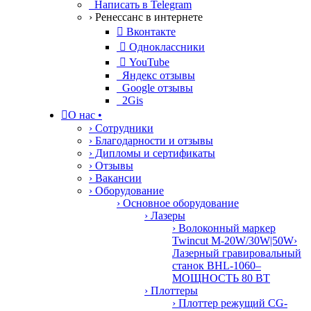
Написать в Telegram
› Ренессанс в интернете

Вконтакте

Одноклассники

YouTube
Яндекс отзывы
Google отзывы
2Gis

О нас
•
› Сотрудники
› Благодарности и отзывы
› Дипломы и сертификаты
› Отзывы
› Вакансии
› Оборудование
› Основное оборудование
› Лазеры
› Волоконный маркер
Twincut M-20W/30W|50W
›
Лазерный гравировальный
станок BHL-1060–
МОЩНОСТЬ 80 ВТ
› Плоттеры
› Плоттер режущий CG-