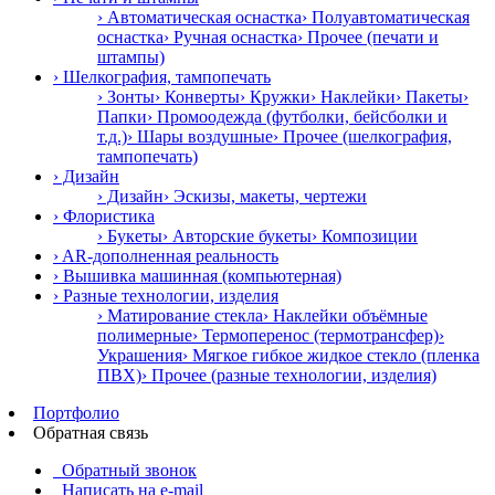
› Автоматическая оснастка
› Полуавтоматическая
оснастка
› Ручная оснастка
› Прочее (печати и
штампы)
› Шелкография, тампопечать
› Зонты
› Конверты
› Кружки
› Наклейки
› Пакеты
›
Папки
› Промоодежда (футболки, бейсболки и
т.д.)
› Шары воздушные
› Прочее (шелкография,
тампопечать)
› Дизайн
› Дизайн
› Эскизы, макеты, чертежи
› Флористика
› Букеты
› Авторские букеты
› Композиции
› AR-дополненная реальность
› Вышивка машинная (компьютерная)
› Разные технологии, изделия
› Матирование стекла
› Наклейки объёмные
полимерные
› Термоперенос (термотрансфер)
›
Украшения
› Мягкое гибкое жидкое стекло (пленка
ПВХ)
› Прочее (разные технологии, изделия)
Портфолио
Обратная связь
Обратный звонок
Написать на e-mail