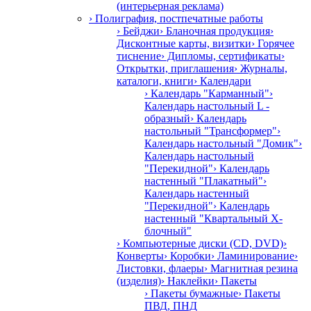
(интерьерная реклама)
› Полиграфия, постпечатные работы
› Бейджи
› Бланочная продукция
›
Дисконтные карты, визитки
› Горячее
тиснение
› Дипломы, сертификаты
›
Открытки, приглашения
› Журналы,
каталоги, книги
› Календари
› Календарь "Карманный"
›
Календарь настольный L -
образный
› Календарь
настольный "Трансформер"
›
Календарь настольный "Домик"
›
Календарь настольный
"Перекидной"
› Календарь
настенный "Плакатный"
›
Календарь настенный
"Перекидной"
› Календарь
настенный "Квартальный Х-
блочный"
› Компьютерные диски (CD, DVD)
›
Конверты
› Коробки
› Ламинирование
›
Листовки, флаеры
› Магнитная резина
(изделия)
› Наклейки
› Пакеты
› Пакеты бумажные
› Пакеты
ПВД, ПНД