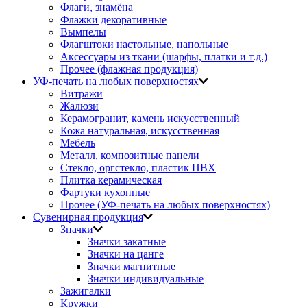
Флаги, знамёна
Флажки декоративные
Вымпелы
Флагштоки настольные, напольные
Аксессуары из ткани (шарфы, платки и т.д.)
Прочее (флажная продукция)
УФ-печать на любых поверхностях
Витражи
Жалюзи
Керамогранит, камень искусственный
Кожа натуральная, искусственная
Мебель
Металл, композитные панели
Стекло, оргстекло, пластик ПВХ
Плитка керамическая
Фартуки кухонные
Прочее (УФ-печать на любых поверхностях)
Сувенирная продукция
Значки
Значки закатные
Значки на цанге
Значки магнитные
Значки индивидуальные
Зажигалки
Кружки