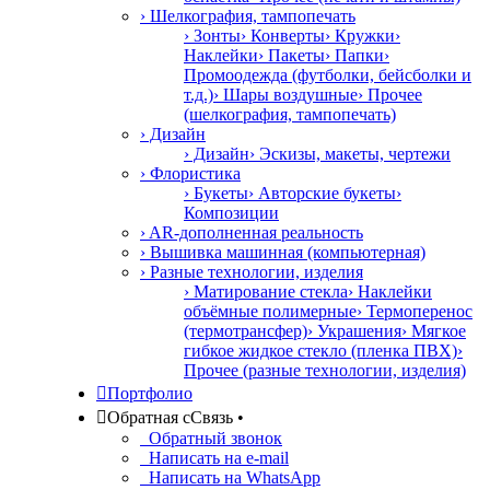
› Шелкография, тампопечать
› Зонты
› Конверты
› Кружки
›
Наклейки
› Пакеты
› Папки
›
Промоодежда (футболки, бейсболки и
т.д.)
› Шары воздушные
› Прочее
(шелкография, тампопечать)
› Дизайн
› Дизайн
› Эскизы, макеты, чертежи
› Флористика
› Букеты
› Авторские букеты
›
Композиции
› AR-дополненная реальность
› Вышивка машинная (компьютерная)
› Разные технологии, изделия
› Матирование стекла
› Наклейки
объёмные полимерные
› Термоперенос
(термотрансфер)
› Украшения
› Мягкое
гибкое жидкое стекло (пленка ПВХ)
›
Прочее (разные технологии, изделия)

Портфолио

Обратная с
С
вязь
•
Обратный звонок
Написать на e-mail
Написать на WhatsApp