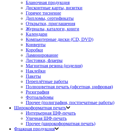
Бланочная продукция
Дисконтные карты, визитки
Горячее тиснение
Дипломы, сертификаты
Открытки, приглашения
Журналы, каталоги, книги
Календари
Компьютерные диски (CD, DVD)
Конверты
Коробки
Ламинирование
Листовки, флаеры
Магнитная резина (изделия)
Наклейки
Пакеты
Переплётные работы
Полноцветная печать (офсетная, цифровая)
Ризография
Фотоальбомы
Прочее (полиграфия, постпечатные работы)
Широкоформатная печать
Интерьерная ШФ-печать
Уличная ШФ-печать
Прочее (широкоформатная печать)
Флажная продукция