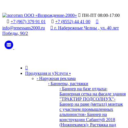

ПН-ПТ 08:00-17:00

+7 (967) 379 91 01

+7 (8552) 44 41 00

info@renessans2000.ru

г. Набережные Челны , ул. 40 лет
Победы, 90/2

Продукция и у
У
слуги
•
› Наружная реклама
› Баннеры, растяжки
› Баннер на базе отдыха
›
Баннерная сетка на фасаде здания
"ТРАКТИР ПОДСОЛНУХ"
›
Баннер на раме (металл) монтаж
с участием промышленных
альпинистов
› Баннер на
конструкции Сабантуй 2018
(Нижнекамск)
› Растяжка над