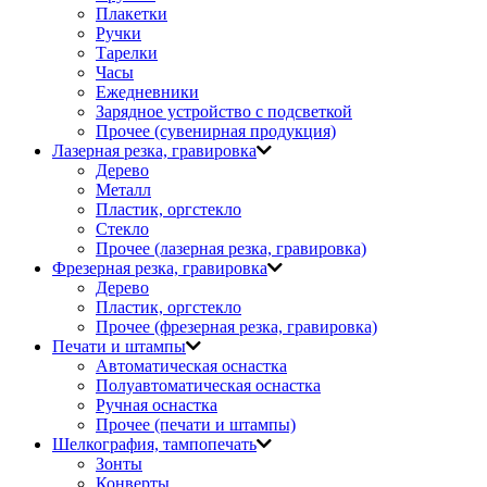
Плакетки
Ручки
Тарелки
Часы
Ежедневники
Зарядное устройство с подсветкой
Прочее (сувенирная продукция)
Лазерная резка, гравировка
Дерево
Металл
Пластик, оргстекло
Стекло
Прочее (лазерная резка, гравировка)
Фрезерная резка, гравировка
Дерево
Пластик, оргстекло
Прочее (фрезерная резка, гравировка)
Печати и штампы
Автоматическая оснастка
Полуавтоматическая оснастка
Ручная оснастка
Прочее (печати и штампы)
Шелкография, тампопечать
Зонты
Конверты