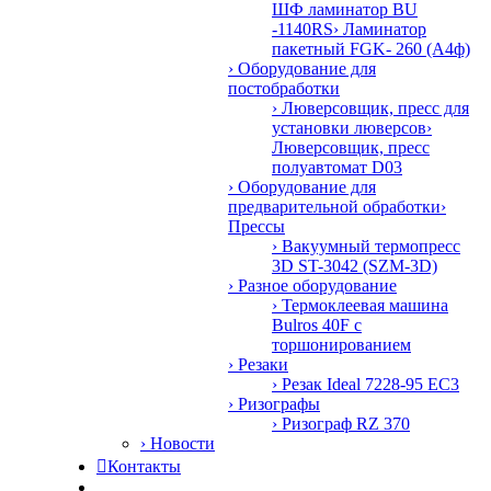
ШФ ламинатор BU
-1140RS
› Ламинатор
пакетный FGK- 260 (А4ф)
› Оборудование для
постобработки
› Люверсовщик, пресс для
установки люверсов
›
Люверсовщик, пресс
полуавтомат D03
› Оборудование для
предварительной обработки
›
Прессы
› Вакуумный термопресс
3D ST-3042 (SZM-3D)
› Разное оборудование
› Термоклеевая машина
Bulros 40F с
торшонированием
› Резаки
› Резак Ideal 7228-95 EC3
› Ризографы
› Ризограф RZ 370
› Новости

Контакты