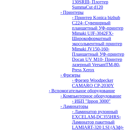
130SRIII
› Плоттер
SummaCut d120
› Принтеры
› Принтер Konica bizhub
C224
› Сувенирный
планшетный УФ-принтер
Mimaki UJF-3042FX
›
Широкоформатный
экосольвентный принтер
Mimaki JV150-160
›
Планшетный УФ-принтер
Docan UV M10
› Принтер
лазерный VersantTM-80-
Press Xerox
› Фрезеры
› Фрезер Woodpecker
CAMARO CP-2030Y
› Вспомогательное оборудование
› Компьютерное оборудование
› ИБП "Ippon 3000"
› Ламинаторы
› Ламинатор рулонный
EXCELAM-DC355HRS
›
Ламинатор пакетный
LAMIART-320 LSI (А3ф)
›