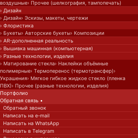
воздушные
› Прочее (шелкография, тампопечать)
› Дизайн
› Дизайн
› Эскизы, макеты, чертежи
› Флористика
› Букеты
› Авторские букеты
› Композиции
› AR-дополненная реальность
› Вышивка машинная (компьютерная)
› Разные технологии, изделия
› Матирование стекла
› Наклейки объёмные
полимерные
› Термоперенос (термотрансфер)
›
Украшения
› Мягкое гибкое жидкое стекло (пленка
ПВХ)
› Прочее (разные технологии, изделия)
Портфолио
Обратная с
вязь
•
Обратный звонок
Написать на e-mail
Написать на WhatsApp
Написать в Telegram