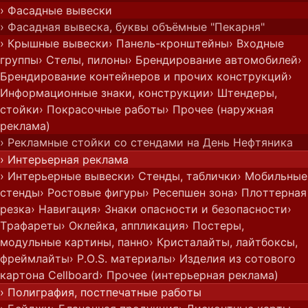
› Фасадные вывески
› Фасадная вывеска, буквы объёмные "Пекарня"
› Крышные вывески
› Панель-кронштейны
› Входные
группы
› Стелы, пилоны
› Брендирование автомобилей
›
Брендирование контейнеров и прочих конструкций
›
Информационные знаки, конструкции
› Штендеры,
стойки
› Покрасочные работы
› Прочее (наружная
реклама)
› Рекламные стойки со стендами на День Нефтяника
› Интерьерная реклама
› Интерьерные вывески
› Стенды, таблички
› Мобильные
стенды
› Ростовые фигуры
› Ресепшен зона
› Плоттерная
резка
› Навигация
› Знаки опасности и безопасности
›
Трафареты
› Оклейка, аппликация
› Постеры,
модульные картины, панно
› Кристалайты, лайтбоксы,
фреймлайты
› P.O.S. материалы
› Изделия из сотового
картона Cellboard
› Прочее (интерьерная реклама)
› Полиграфия, постпечатные работы