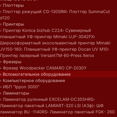
› Плоттеры
› Плоттер режущий CG-130SRIII
› Плоттер SummaCut
d120
› Принтеры
› Принтер Konica bizhub C224
› Сувенирный
планшетный УФ-принтер Mimaki UJF-3042FX
›
Широкоформатный экосольвентный принтер Mimaki
JV150-160
› Планшетный УФ-принтер Docan UV M10
›
Принтер лазерный VersantTM-80-Press Xerox
› Фрезеры
› Фрезер Woodpecker CAMARO CP-2030Y
› Вспомогательное оборудование
› Компьютерное оборудование
› ИБП "Ippon 3000"
› Ламинаторы
› Ламинатор рулонный EXCELAM-DC355HRS
›
Ламинатор пакетный LAMIART-320 LSI (А3ф)
› ШФ
ламинатор BU -1140RS
› Ламинатор пакетный FGK- 260