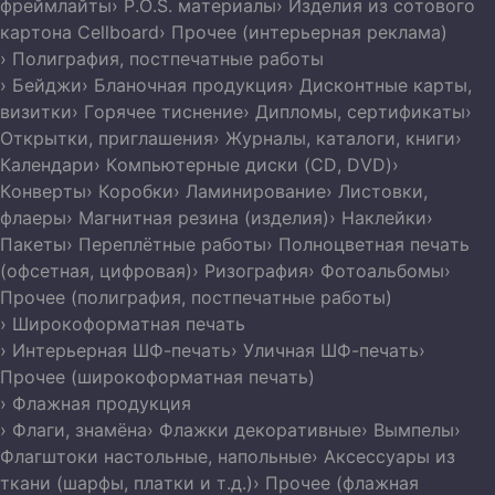
фреймлайты
› P.O.S. материалы
› Изделия из сотового
картона Cellboard
› Прочее (интерьерная реклама)
› Полиграфия, постпечатные работы
› Бейджи
› Бланочная продукция
› Дисконтные карты,
визитки
› Горячее тиснение
› Дипломы, сертификаты
›
Открытки, приглашения
› Журналы, каталоги, книги
›
Календари
› Компьютерные диски (CD, DVD)
›
Конверты
› Коробки
› Ламинирование
› Листовки,
флаеры
› Магнитная резина (изделия)
› Наклейки
›
Пакеты
› Переплётные работы
› Полноцветная печать
(офсетная, цифровая)
› Ризография
› Фотоальбомы
›
Прочее (полиграфия, постпечатные работы)
› Широкоформатная печать
› Интерьерная ШФ-печать
› Уличная ШФ-печать
›
Прочее (широкоформатная печать)
› Флажная продукция
› Флаги, знамёна
› Флажки декоративные
› Вымпелы
›
Флагштоки настольные, напольные
› Аксессуары из
ткани (шарфы, платки и т.д.)
› Прочее (флажная