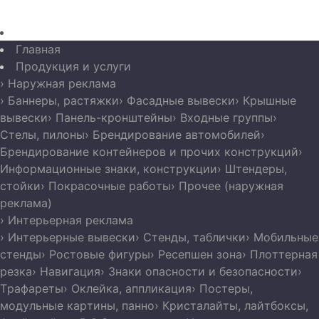
Главная
Продукция и услуги
› Наружная реклама
› Баннеры, растяжки
› Фасадные вывески
› Крышные
вывески
› Панель-кронштейны
› Входные группы
›
Стелы, пилоны
› Брендирование автомобилей
›
Брендирование контейнеров и прочих конструкций
›
Информационные знаки, конструкции
› Штендеры,
стойки
› Покрасочные работы
› Прочее (наружная
реклама)
› Интерьерная реклама
› Интерьерные вывески
› Стенды, таблички
› Мобильные
стенды
› Ростовые фигуры
› Ресепшен зона
› Плоттерная
резка
› Навигация
› Знаки опасности и безопасности
›
Трафареты
› Оклейка, аппликация
› Постеры,
модульные картины, панно
› Кристалайты, лайтбоксы,