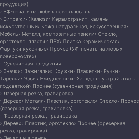
продукция)
› УФ-печать на любых поверхностях
› Витражи
› Жалюзи
› Керамогранит, камень
искусственный
› Кожа натуральная, искусственная
›
Мебель
› Металл, композитные панели
› Стекло,
оргстекло, пластик ПВХ
› Плитка керамическая
›
Фартуки кухонные
› Прочее (УФ-печать на любых
поверхностях)
› Сувенирная продукция
› Значки
› Зажигалки
› Кружки
› Плакетки
› Ручки
›
Тарелки
› Часы
› Ежедневники
› Зарядное устройство с
подсветкой
› Прочее (сувенирная продукция)
› Лазерная резка, гравировка
› Дерево
› Металл
› Пластик, оргстекло
› Стекло
› Прочее
(лазерная резка, гравировка)
› Фрезерная резка, гравировка
› Дерево
› Пластик, оргстекло
› Прочее (фрезерная
резка, гравировка)
› Печати и штампы