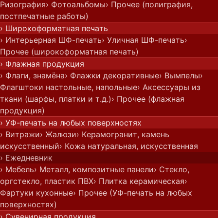
Ризография
› Фотоальбомы
› Прочее (полиграфия,
постпечатные работы)
› Широкоформатная печать
› Интерьерная ШФ-печать
› Уличная ШФ-печать
›
Прочее (широкоформатная печать)
› Флажная продукция
› Флаги, знамёна
› Флажки декоративные
› Вымпелы
›
Флагштоки настольные, напольные
› Аксессуары из
ткани (шарфы, платки и т.д.)
› Прочее (флажная
продукция)
› УФ-печать на любых поверхностях
› Витражи
› Жалюзи
› Керамогранит, камень
искусственный
› Кожа натуральная, искусственная
› Ежедневник
› Мебель
› Металл, композитные панели
› Стекло,
оргстекло, пластик ПВХ
› Плитка керамическая
›
Фартуки кухонные
› Прочее (УФ-печать на любых
поверхностях)
› Сувенирная продукция