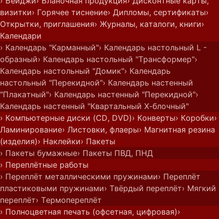
› Бейджи
› Бланочная продукция
› Дисконтные карты,
визитки
› Горячее тиснение
› Дипломы, сертификаты
›
Открытки, приглашения
› Журналы, каталоги, книги
›
Календари
› Календарь "Карманный"
› Календарь настольный L -
образный
› Календарь настольный "Трансформер"
›
Календарь настольный "Домик"
› Календарь
настольный "Перекидной"
› Календарь настенный
"Плакатный"
› Календарь настенный "Перекидной"
›
Календарь настенный "Квартальный Х-блочный"
› Компьютерные диски (CD, DVD)
› Конверты
› Коробки
›
Ламинирование
› Листовки, флаеры
› Магнитная резина
(изделия)
› Наклейки
› Пакеты
› Пакеты бумажные
› Пакеты ПВД, ПНД
› Переплётные работы
› Переплёт металлическими пружинами
› Переплёт
пластиковыми пружинами
› Твёрдый переплёт
› Мягкий
переплёт
› Термопереплёт
› Полноцветная печать (офсетная, цифровая)
›