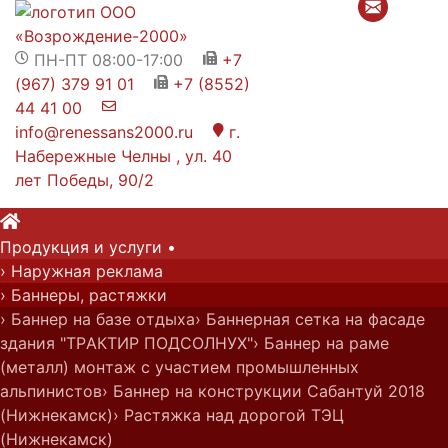
ПН-ПТ 08:00-17:00
+7


(967) 379 91 01
+7 (8552)

44 41 00

info@renessans2000.ru
Главная
›
Портфолио
›
г.
Интерьерная реклама

Набережные Челны , ул. 40
›
Стенды, таблички
›
лет Победы, 90/2
Стенд информационный ГСК "ЛАГУНА"

Продукция и у
слуги
•
› Наружная реклама
› Баннеры, растяжки
› Баннер на базе отдыха
› Баннерная сетка на фасаде
здания "ТРАКТИР ПОДСОЛНУХ"
› Баннер на раме
(металл) монтаж с участием промышленных
альпинистов
› Баннер на конструкции Сабантуй 2018
(Нижнекамск)
› Растяжка над дорогой ТЭЦ
(Нижнекамск)