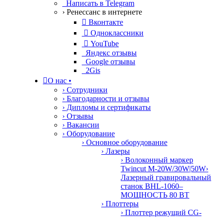
Написать в Telegram
› Ренессанс в интернете

Вконтакте

Одноклассники

YouTube
Яндекс отзывы
Google отзывы
2Gis

О нас
•
› Сотрудники
› Благодарности и отзывы
› Дипломы и сертификаты
› Отзывы
› Вакансии
› Оборудование
› Основное оборудование
› Лазеры
› Волоконный маркер
Twincut M-20W/30W|50W
›
Лазерный гравировальный
станок BHL-1060–
МОЩНОСТЬ 80 ВТ
› Плоттеры
› Плоттер режущий CG-