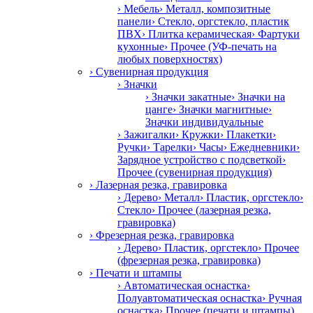
› Мебель
› Металл, композитные
панели
› Стекло, оргстекло, пластик
ПВХ
› Плитка керамическая
› Фартуки
кухонные
› Прочее (УФ-печать на
любых поверхностях)
› Сувенирная продукция
› Значки
› Значки закатные
› Значки на
цанге
› Значки магнитные
›
Значки индивидуальные
› Зажигалки
› Кружки
› Плакетки
›
Ручки
› Тарелки
› Часы
› Ежедневники
›
Зарядное устройство с подсветкой
›
Прочее (сувенирная продукция)
› Лазерная резка, гравировка
› Дерево
› Металл
› Пластик, оргстекло
›
Стекло
› Прочее (лазерная резка,
гравировка)
› Фрезерная резка, гравировка
› Дерево
› Пластик, оргстекло
› Прочее
(фрезерная резка, гравировка)
› Печати и штампы
› Автоматическая оснастка
›
Полуавтоматическая оснастка
› Ручная
оснастка
› Прочее (печати и штампы)