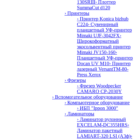
130SRIII
› Плоттер
SummaCut d120
› Принтеры
› Принтер Konica bizhub
C224
› Сувенирный
планшетный УФ-принтер
Mimaki UJF-3042FX
›
Широкоформатный
экосольвентный принтер
Mimaki JV150-160
›
Планшетный УФ-принтер
Docan UV M10
› Принтер
лазерный VersantTM-80-
Press Xerox
› Фрезеры
› Фрезер Woodpecker
CAMARO CP-2030Y
› Вспомогательное оборудование
› Компьютерное оборудование
› ИБП "Ippon 3000"
› Ламинаторы
› Ламинатор рулонный
EXCELAM-DC355HRS
›
Ламинатор пакетный
LAMIART-320 LSI (А3ф)
›