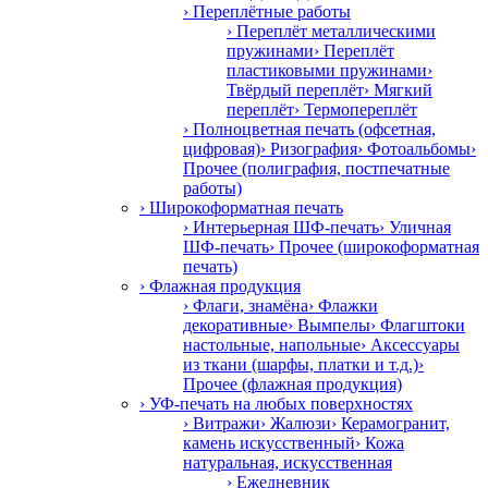
› Переплётные работы
› Переплёт металлическими
пружинами
› Переплёт
пластиковыми пружинами
›
Твёрдый переплёт
› Мягкий
переплёт
› Термопереплёт
› Полноцветная печать (офсетная,
цифровая)
› Ризография
› Фотоальбомы
›
Прочее (полиграфия, постпечатные
работы)
› Широкоформатная печать
› Интерьерная ШФ-печать
› Уличная
ШФ-печать
› Прочее (широкоформатная
печать)
› Флажная продукция
› Флаги, знамёна
› Флажки
декоративные
› Вымпелы
› Флагштоки
настольные, напольные
› Аксессуары
из ткани (шарфы, платки и т.д.)
›
Прочее (флажная продукция)
› УФ-печать на любых поверхностях
› Витражи
› Жалюзи
› Керамогранит,
камень искусственный
› Кожа
натуральная, искусственная
› Ежедневник