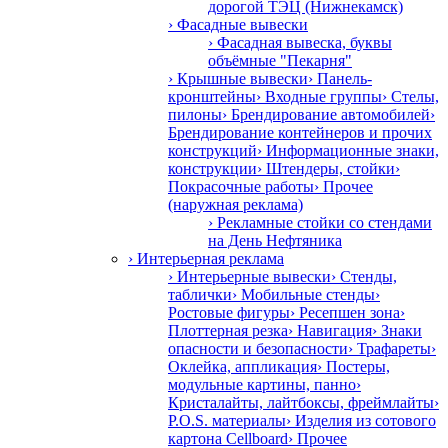
дорогой ТЭЦ (Нижнекамск)
› Фасадные вывески
› Фасадная вывеска, буквы
объёмные "Пекарня"
› Крышные вывески
› Панель-
кронштейны
› Входные группы
› Стелы,
пилоны
› Брендирование автомобилей
›
Брендирование контейнеров и прочих
конструкций
› Информационные знаки,
конструкции
› Штендеры, стойки
›
Покрасочные работы
› Прочее
(наружная реклама)
› Рекламные стойки со стендами
на День Нефтяника
› Интерьерная реклама
› Интерьерные вывески
› Стенды,
таблички
› Мобильные стенды
›
Ростовые фигуры
› Ресепшен зона
›
Плоттерная резка
› Навигация
› Знаки
опасности и безопасности
› Трафареты
›
Оклейка, аппликация
› Постеры,
модульные картины, панно
›
Кристалайты, лайтбоксы, фреймлайты
›
P.O.S. материалы
› Изделия из сотового
картона Cellboard
› Прочее