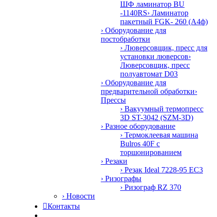
ШФ ламинатор BU
-1140RS
› Ламинатор
пакетный FGK- 260 (А4ф)
› Оборудование для
постобработки
› Люверсовщик, пресс для
установки люверсов
›
Люверсовщик, пресс
полуавтомат D03
› Оборудование для
предварительной обработки
›
Прессы
› Вакуумный термопресс
3D ST-3042 (SZM-3D)
› Разное оборудование
› Термоклеевая машина
Bulros 40F с
торшонированием
› Резаки
› Резак Ideal 7228-95 EC3
› Ризографы
› Ризограф RZ 370
› Новости

Контакты