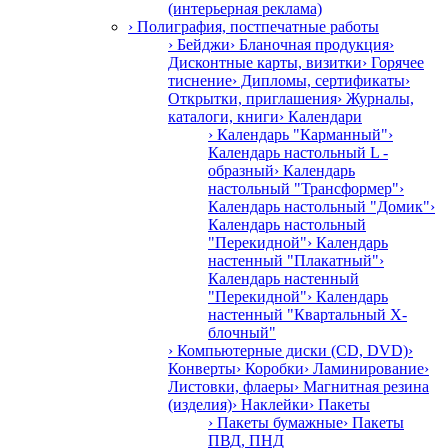
(интерьерная реклама)
› Полиграфия, постпечатные работы
› Бейджи
› Бланочная продукция
›
Дисконтные карты, визитки
› Горячее
тиснение
› Дипломы, сертификаты
›
Открытки, приглашения
› Журналы,
каталоги, книги
› Календари
› Календарь "Карманный"
›
Календарь настольный L -
образный
› Календарь
настольный "Трансформер"
›
Календарь настольный "Домик"
›
Календарь настольный
"Перекидной"
› Календарь
настенный "Плакатный"
›
Календарь настенный
"Перекидной"
› Календарь
настенный "Квартальный Х-
блочный"
› Компьютерные диски (CD, DVD)
›
Конверты
› Коробки
› Ламинирование
›
Листовки, флаеры
› Магнитная резина
(изделия)
› Наклейки
› Пакеты
› Пакеты бумажные
› Пакеты
ПВД, ПНД