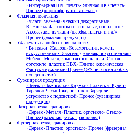
› Интерьерная ШФ-печать
› Уличная ШФ-печать
›
Прочее (широкоформатная печать)
› Флажная продукция
› Флаги, знамёна
› Флажки декоративные
›
Вымпелы
› Флагштоки настольные, напольные
›
Аксессуары из ткани (шарфы, платки и т.д.)
›
Прочее (флажная продукция)
› УФ-печать на любых поверхностях
› Витражи
› Жалюзи
› Керамогранит, камень
искусственный
› Кожа натуральная, искусственная
›
Мебель
› Металл, композитные панели
› Стекло,
оргстекло, пластик ПВХ
› Плитка керамическая
›
Фартуки кухонные
› Прочее (УФ-печать на любых
поверхностях)
› Сувенирная продукция
› Значки
› Зажигалки
› Кружки
› Плакетки
› Ручки
›
Тарелки
› Часы
› Ежедневники
› Зарядное
устройство с подсветкой
› Прочее (сувенирная
продукция)
› Лазерная резка, гравировка
› Дерево
› Металл
› Пластик, оргстекло
› Стекло
›
Прочее (лазерная резка, гравировка)
› Фрезерная резка, гравировка
› Дерево
› Пластик, оргстекло
› Прочее (фрезерная