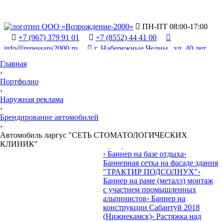

ПН-ПТ 08:00-17:00

+7 (967) 379 91 01

+7 (8552) 44 41 00

info@renessans2000.ru

г. Набережные Челны , ул. 40 лет
Победы, 90/2
Главная
›
Портфолио
›
Наружная реклама
›
Брендирование автомобилей

›
Продукция и у
У
слуги
•
Автомобиль ларгус "СЕТЬ СТОМАТОЛОГИЧЕСКИХ
› Наружная реклама
КЛИНИК"
› Баннеры, растяжки
› Баннер на базе отдыха
›
Баннерная сетка на фасаде здания
"ТРАКТИР ПОДСОЛНУХ"
›
Баннер на раме (металл) монтаж
с участием промышленных
альпинистов
› Баннер на
конструкции Сабантуй 2018
(Нижнекамск)
› Растяжка над