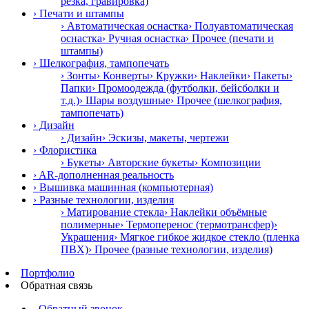
резка, гравировка)
› Печати и штампы
› Автоматическая оснастка
› Полуавтоматическая
оснастка
› Ручная оснастка
› Прочее (печати и
штампы)
› Шелкография, тампопечать
› Зонты
› Конверты
› Кружки
› Наклейки
› Пакеты
›
Папки
› Промоодежда (футболки, бейсболки и
т.д.)
› Шары воздушные
› Прочее (шелкография,
тампопечать)
› Дизайн
› Дизайн
› Эскизы, макеты, чертежи
› Флористика
› Букеты
› Авторские букеты
› Композиции
› AR-дополненная реальность
› Вышивка машинная (компьютерная)
› Разные технологии, изделия
› Матирование стекла
› Наклейки объёмные
полимерные
› Термоперенос (термотрансфер)
›
Украшения
› Мягкое гибкое жидкое стекло (пленка
ПВХ)
› Прочее (разные технологии, изделия)
Портфолио
Обратная связь
Обратный звонок