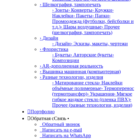
› Шелкография, тампопечать
› Зонты
› Конверты
› Кружки
›
Наклейки
› Пакеты
› Папки
›
Промоодежда (футболки, бейсболки и
т.д.)
› Шары воздушные
› Прочее
(шелкография, тампопечать)
› Дизайн
› Дизайн
› Эскизы, макеты, чертежи
› Флористика
› Букеты
› Авторские букеты
›
Композиции
› AR-дополненная реальность
› Вышивка машинная (компьютерная)
› Разные технологии, изделия
› Матирование стекла
› Наклейки
объёмные полимерные
› Термоперенос
(термотрансфер)
› Украшения
› Мягкое
гибкое жидкое стекло (пленка ПВХ)
›
Прочее (разные технологии, изделия)

Портфолио

Обратная с
С
вязь
•
Обратный звонок
Написать на e-mail
Написать на WhatsApp