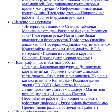
автомобилей
› Брендирование контейнеров и
прочих конструкций
› Информационные знаки,
конструкции
› Штендеры, стойки
› Покрасочные
работы
› Прочее (наружная реклама)
› Интерьерная реклама
› Интерьерные вывески
› Стенды, таблички
›
Мобильные стенды
› Ростовые фигуры
› Ресепшен
зона
› Плоттерная резка
› Навигация
› Знаки
опасности и безопасности
› Трафареты
› Оклейка,
аппликация
› Постеры, модульные картины, панно
›
Кристалайты, лайтбоксы, фреймлайты
› P.O.S.
материалы
› Изделия из сотового картона
Cellboard
› Прочее (интерьерная реклама)
› Полиграфия, постпечатные работы
› Бейджи
› Бланочная продукция
› Дисконтные
карты, визитки
› Горячее тиснение
› Дипломы,
сертификаты
› Открытки, приглашения
› Журналы,
каталоги, книги
› Календари
› Компьютерные
диски (CD, DVD)
› Конверты
› Коробки
›
Ламинирование
› Листовки, флаеры
› Магнитная
резина (изделия)
› Наклейки
› Пакеты
›
Переплётные работы
› Полноцветная печать
(офсетная, цифровая)
› Ризография
› Фотоальбомы
›
Прочее (полиграфия, постпечатные работы)
› Широкоформатная печать