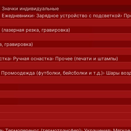
› Значки индивидуальные
› Ежедневники
› Зарядное устройство с подсветкой
› Пр
 (лазерная резка, гравировка)
а, гравировка)
стка
› Ручная оснастка
› Прочее (печати и штампы)
› Промоодежда (футболки, бейсболки и т.д.)
› Шары воз
е
› Термоперенос (термотрансфер)
› Украшения
› Мягкое