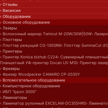
› Отзывы
› Вакансии
› Оборудование
› Основное оборудование
› Лазеры
› Волоконный маркер Twincut M-20W/30W|50W
› Лазер
› Плоттеры
› Плоттер режущий CG-130SRIII
› Плоттер SummaCut d1
› Принтеры
› Принтер Konica bizhub C224
› Сувенирный планшетны
Планшетный УФ-принтер Docan UV M10
› Принтер лазе
› Фрезеры
› Фрезер Woodpecker CAMARO CP-2030Y
› Вспомогательное оборудование
› Компьютерное оборудование
› ИБП "Ippon 3000"
› Ламинаторы
› Ламинатор рулонный EXCELAM-DC355HRS
› Ламинато