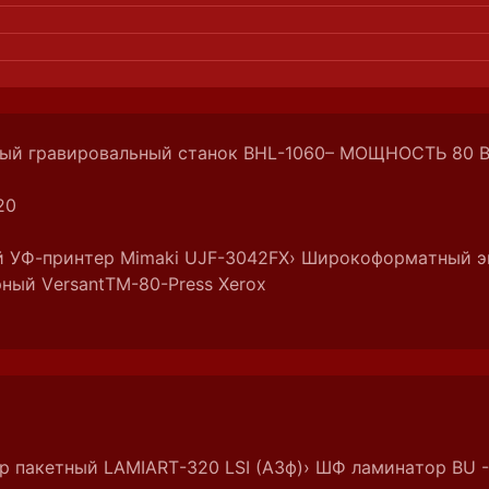
ный гравировальный станок BHL-1060– МОЩНОСТЬ 80 
20
й УФ-принтер Mimaki UJF-3042FX
› Широкоформатный эк
рный VersantTM-80-Press Xerox
р пакетный LAMIART-320 LSI (А3ф)
› ШФ ламинатор BU 