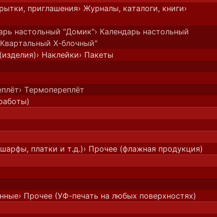
крытки, приглашения
› Журналы, каталоги, книги
›
дарь настольный "Домик"
› Календарь настольный
"Квартальный Х-блочный"
(изделия)
› Наклейки
› Пакеты
еплёт
› Термопереплёт
работы)
шарфы, платки и т.д.)
› Прочее (флажная продукция)
онные
› Прочее (УФ-печать на любых поверхностях)