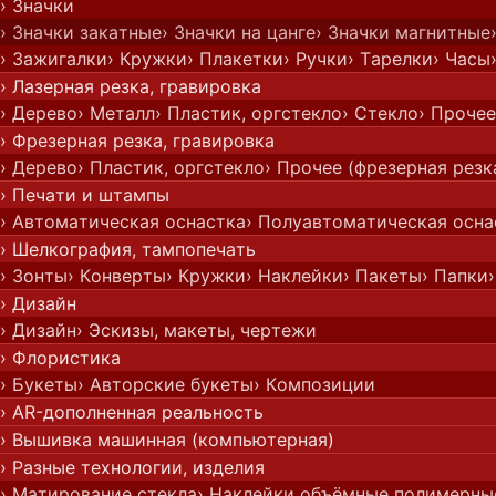
› Значки
› Значки закатные
› Значки на цанге
› Значки магнитные
› Зажигалки
› Кружки
› Плакетки
› Ручки
› Тарелки
› Часы
› Лазерная резка, гравировка
› Дерево
› Металл
› Пластик, оргстекло
› Стекло
› Прочее
› Фрезерная резка, гравировка
› Дерево
› Пластик, оргстекло
› Прочее (фрезерная резк
› Печати и штампы
› Автоматическая оснастка
› Полуавтоматическая осна
› Шелкография, тампопечать
› Зонты
› Конверты
› Кружки
› Наклейки
› Пакеты
› Папки
› Дизайн
› Дизайн
› Эскизы, макеты, чертежи
› Флористика
› Букеты
› Авторские букеты
› Композиции
› AR-дополненная реальность
› Вышивка машинная (компьютерная)
› Разные технологии, изделия
› Матирование стекла
› Наклейки объёмные полимерны