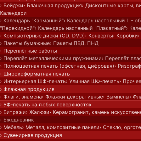
› Бейджи
› Бланочная продукция
› Дисконтные карты, в
Календари
› Календарь "Карманный"
› Календарь настольный L - о
"Перекидной"
› Календарь настенный "Плакатный"
› Кал
› Компьютерные диски (CD, DVD)
› Конверты
› Коробки
›
› Пакеты бумажные
› Пакеты ПВД, ПНД
› Переплётные работы
› Переплёт металлическими пружинами
› Переплёт пл
› Полноцветная печать (офсетная, цифровая)
› Ризогра
› Широкоформатная печать
› Интерьерная ШФ-печать
› Уличная ШФ-печать
› Проче
› Флажная продукция
› Флаги, знамёна
› Флажки декоративные
› Вымпелы
› Фл
› УФ-печать на любых поверхностях
› Витражи
› Жалюзи
› Керамогранит, камень искусстве
› Ежедневник
› Мебель
› Металл, композитные панели
› Стекло, оргст
› Сувенирная продукция