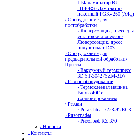
ШФ ламинатор BU
-1140RS
› Ламинатор
пакетный FGK- 260 (А4ф)
› Оборудование для
постобработки
› Люверсовщик, пресс для
установки люверсов
›
Люверсовщик, пресс
полуавтомат D03
› Оборудование для
предварительной обработки
›
Прессы
› Вакуумный термопресс
3D ST-3042 (SZM-3D)
› Разное оборудование
› Термоклеевая машина
Bulros 40F с
торшонированием
› Резаки
› Резак Ideal 7228-95 EC3
› Ризографы
› Ризограф RZ 370
› Новости

Контакты