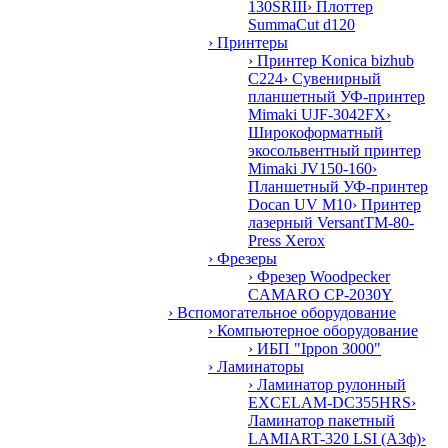
130SRIII
› Плоттер
SummaCut d120
› Принтеры
› Принтер Konica bizhub
C224
› Сувенирный
планшетный УФ-принтер
Mimaki UJF-3042FX
›
Широкоформатный
экосольвентный принтер
Mimaki JV150-160
›
Планшетный УФ-принтер
Docan UV M10
› Принтер
лазерный VersantTM-80-
Press Xerox
› Фрезеры
› Фрезер Woodpecker
CAMARO CP-2030Y
› Вспомогательное оборудование
› Компьютерное оборудование
› ИБП "Ippon 3000"
› Ламинаторы
› Ламинатор рулонный
EXCELAM-DC355HRS
›
Ламинатор пакетный
LAMIART-320 LSI (А3ф)
›