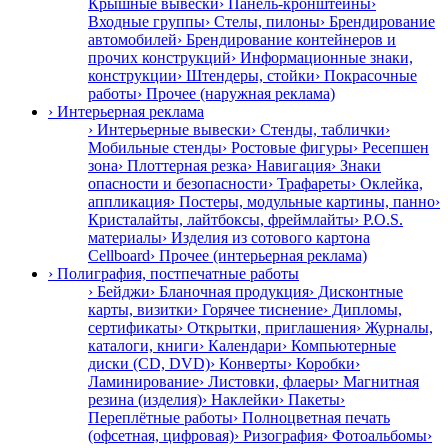
Крышные вывески
› Панель-кронштейны
›
Входные группы
› Стелы, пилоны
› Брендирование
автомобилей
› Брендирование контейнеров и
прочих конструкций
› Информационные знаки,
конструкции
› Штендеры, стойки
› Покрасочные
работы
› Прочее (наружная реклама)
› Интерьерная реклама
› Интерьерные вывески
› Стенды, таблички
›
Мобильные стенды
› Ростовые фигуры
› Ресепшен
зона
› Плоттерная резка
› Навигация
› Знаки
опасности и безопасности
› Трафареты
› Оклейка,
аппликация
› Постеры, модульные картины, панно
›
Кристалайты, лайтбоксы, фреймлайты
› P.O.S.
материалы
› Изделия из сотового картона
Cellboard
› Прочее (интерьерная реклама)
› Полиграфия, постпечатные работы
› Бейджи
› Бланочная продукция
› Дисконтные
карты, визитки
› Горячее тиснение
› Дипломы,
сертификаты
› Открытки, приглашения
› Журналы,
каталоги, книги
› Календари
› Компьютерные
диски (CD, DVD)
› Конверты
› Коробки
›
Ламинирование
› Листовки, флаеры
› Магнитная
резина (изделия)
› Наклейки
› Пакеты
›
Переплётные работы
› Полноцветная печать
(офсетная, цифровая)
› Ризография
› Фотоальбомы
›