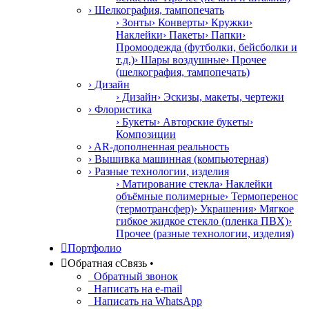
› Шелкография, тампопечать
› Зонты
› Конверты
› Кружки
›
Наклейки
› Пакеты
› Папки
›
Промоодежда (футболки, бейсболки и
т.д.)
› Шары воздушные
› Прочее
(шелкография, тампопечать)
› Дизайн
› Дизайн
› Эскизы, макеты, чертежи
› Флористика
› Букеты
› Авторские букеты
›
Композиции
› AR-дополненная реальность
› Вышивка машинная (компьютерная)
› Разные технологии, изделия
› Матирование стекла
› Наклейки
объёмные полимерные
› Термоперенос
(термотрансфер)
› Украшения
› Мягкое
гибкое жидкое стекло (пленка ПВХ)
›
Прочее (разные технологии, изделия)

Портфолио

Обратная с
С
вязь
•
Обратный звонок
Написать на e-mail
Написать на WhatsApp