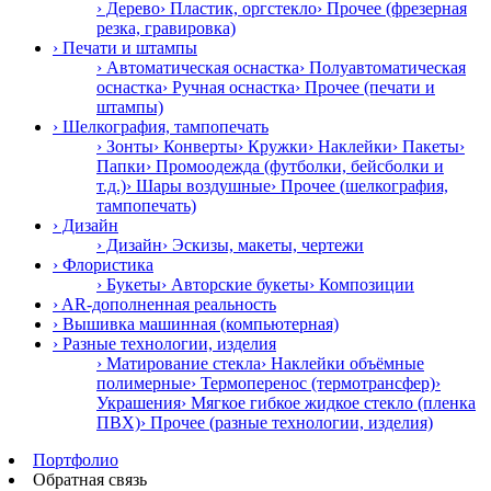
› Дерево
› Пластик, оргстекло
› Прочее (фрезерная
резка, гравировка)
› Печати и штампы
› Автоматическая оснастка
› Полуавтоматическая
оснастка
› Ручная оснастка
› Прочее (печати и
штампы)
› Шелкография, тампопечать
› Зонты
› Конверты
› Кружки
› Наклейки
› Пакеты
›
Папки
› Промоодежда (футболки, бейсболки и
т.д.)
› Шары воздушные
› Прочее (шелкография,
тампопечать)
› Дизайн
› Дизайн
› Эскизы, макеты, чертежи
› Флористика
› Букеты
› Авторские букеты
› Композиции
› AR-дополненная реальность
› Вышивка машинная (компьютерная)
› Разные технологии, изделия
› Матирование стекла
› Наклейки объёмные
полимерные
› Термоперенос (термотрансфер)
›
Украшения
› Мягкое гибкое жидкое стекло (пленка
ПВХ)
› Прочее (разные технологии, изделия)
Портфолио
Обратная связь