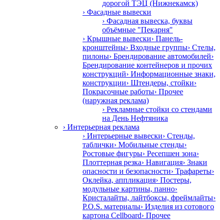
дорогой ТЭЦ (Нижнекамск)
› Фасадные вывески
› Фасадная вывеска, буквы
объёмные "Пекарня"
› Крышные вывески
› Панель-
кронштейны
› Входные группы
› Стелы,
пилоны
› Брендирование автомобилей
›
Брендирование контейнеров и прочих
конструкций
› Информационные знаки,
конструкции
› Штендеры, стойки
›
Покрасочные работы
› Прочее
(наружная реклама)
› Рекламные стойки со стендами
на День Нефтяника
› Интерьерная реклама
› Интерьерные вывески
› Стенды,
таблички
› Мобильные стенды
›
Ростовые фигуры
› Ресепшен зона
›
Плоттерная резка
› Навигация
› Знаки
опасности и безопасности
› Трафареты
›
Оклейка, аппликация
› Постеры,
модульные картины, панно
›
Кристалайты, лайтбоксы, фреймлайты
›
P.O.S. материалы
› Изделия из сотового
картона Cellboard
› Прочее