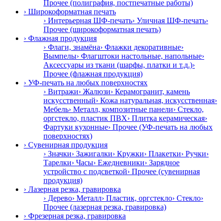
Прочее (полиграфия, постпечатные работы)
› Широкоформатная печать
› Интерьерная ШФ-печать
› Уличная ШФ-печать
›
Прочее (широкоформатная печать)
› Флажная продукция
› Флаги, знамёна
› Флажки декоративные
›
Вымпелы
› Флагштоки настольные, напольные
›
Аксессуары из ткани (шарфы, платки и т.д.)
›
Прочее (флажная продукция)
› УФ-печать на любых поверхностях
› Витражи
› Жалюзи
› Керамогранит, камень
искусственный
› Кожа натуральная, искусственная
›
Мебель
› Металл, композитные панели
› Стекло,
оргстекло, пластик ПВХ
› Плитка керамическая
›
Фартуки кухонные
› Прочее (УФ-печать на любых
поверхностях)
› Сувенирная продукция
› Значки
› Зажигалки
› Кружки
› Плакетки
› Ручки
›
Тарелки
› Часы
› Ежедневники
› Зарядное
устройство с подсветкой
› Прочее (сувенирная
продукция)
› Лазерная резка, гравировка
› Дерево
› Металл
› Пластик, оргстекло
› Стекло
›
Прочее (лазерная резка, гравировка)
› Фрезерная резка, гравировка