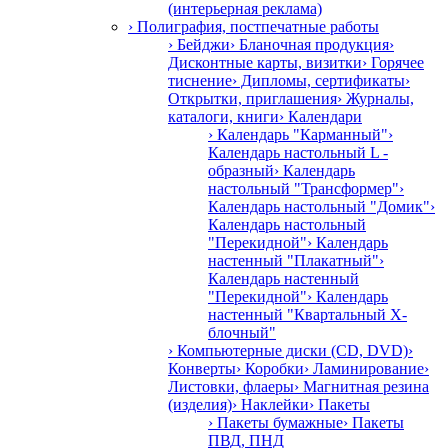
(интерьерная реклама)
› Полиграфия, постпечатные работы
› Бейджи
› Бланочная продукция
›
Дисконтные карты, визитки
› Горячее
тиснение
› Дипломы, сертификаты
›
Открытки, приглашения
› Журналы,
каталоги, книги
› Календари
› Календарь "Карманный"
›
Календарь настольный L -
образный
› Календарь
настольный "Трансформер"
›
Календарь настольный "Домик"
›
Календарь настольный
"Перекидной"
› Календарь
настенный "Плакатный"
›
Календарь настенный
"Перекидной"
› Календарь
настенный "Квартальный Х-
блочный"
› Компьютерные диски (CD, DVD)
›
Конверты
› Коробки
› Ламинирование
›
Листовки, флаеры
› Магнитная резина
(изделия)
› Наклейки
› Пакеты
› Пакеты бумажные
› Пакеты
ПВД, ПНД