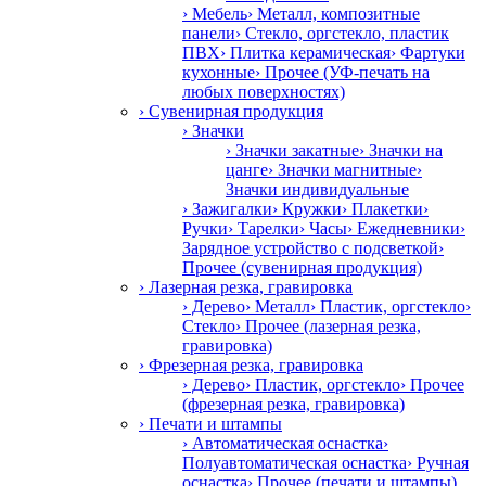
› Мебель
› Металл, композитные
панели
› Стекло, оргстекло, пластик
ПВХ
› Плитка керамическая
› Фартуки
кухонные
› Прочее (УФ-печать на
любых поверхностях)
› Сувенирная продукция
› Значки
› Значки закатные
› Значки на
цанге
› Значки магнитные
›
Значки индивидуальные
› Зажигалки
› Кружки
› Плакетки
›
Ручки
› Тарелки
› Часы
› Ежедневники
›
Зарядное устройство с подсветкой
›
Прочее (сувенирная продукция)
› Лазерная резка, гравировка
› Дерево
› Металл
› Пластик, оргстекло
›
Стекло
› Прочее (лазерная резка,
гравировка)
› Фрезерная резка, гравировка
› Дерево
› Пластик, оргстекло
› Прочее
(фрезерная резка, гравировка)
› Печати и штампы
› Автоматическая оснастка
›
Полуавтоматическая оснастка
› Ручная
оснастка
› Прочее (печати и штампы)