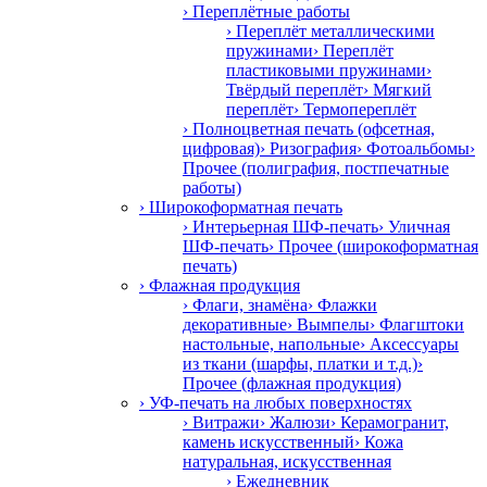
› Переплётные работы
› Переплёт металлическими
пружинами
› Переплёт
пластиковыми пружинами
›
Твёрдый переплёт
› Мягкий
переплёт
› Термопереплёт
› Полноцветная печать (офсетная,
цифровая)
› Ризография
› Фотоальбомы
›
Прочее (полиграфия, постпечатные
работы)
› Широкоформатная печать
› Интерьерная ШФ-печать
› Уличная
ШФ-печать
› Прочее (широкоформатная
печать)
› Флажная продукция
› Флаги, знамёна
› Флажки
декоративные
› Вымпелы
› Флагштоки
настольные, напольные
› Аксессуары
из ткани (шарфы, платки и т.д.)
›
Прочее (флажная продукция)
› УФ-печать на любых поверхностях
› Витражи
› Жалюзи
› Керамогранит,
камень искусственный
› Кожа
натуральная, искусственная
› Ежедневник