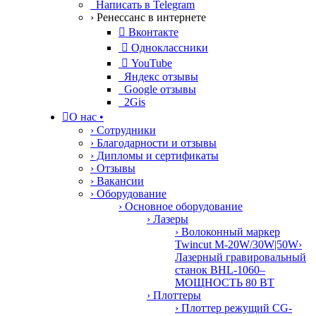
Написать в Telegram
› Ренессанс в интернете

Вконтакте

Одноклассники

YouTube
Яндекс отзывы
Google отзывы
2Gis

О нас
•
› Сотрудники
› Благодарности и отзывы
› Дипломы и сертификаты
› Отзывы
› Вакансии
› Оборудование
› Основное оборудование
› Лазеры
› Волоконный маркер
Twincut M-20W/30W|50W
›
Лазерный гравировальный
станок BHL-1060–
МОЩНОСТЬ 80 ВТ
› Плоттеры
› Плоттер режущий CG-