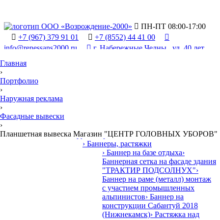

ПН-ПТ 08:00-17:00

+7 (967) 379 91 01

+7 (8552) 44 41 00

info@renessans2000.ru

г. Набережные Челны , ул. 40 лет
Победы, 90/2
Главная
›
Портфолио
›
Наружная реклама
›
Фасадные вывески

›
Продукция и у
У
слуги
•
Планшетная вывеска Магазин "ЦЕНТР ГОЛОВНЫХ УБОРОВ"
› Наружная реклама
› Баннеры, растяжки
› Баннер на базе отдыха
›
Баннерная сетка на фасаде здания
"ТРАКТИР ПОДСОЛНУХ"
›
Баннер на раме (металл) монтаж
с участием промышленных
альпинистов
› Баннер на
конструкции Сабантуй 2018
(Нижнекамск)
› Растяжка над