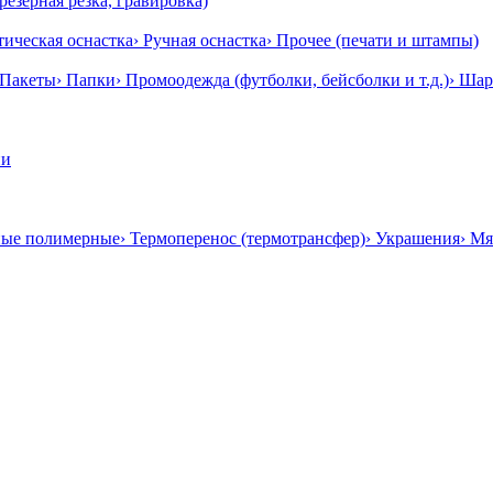
резерная резка, гравировка)
тическая оснастка
› Ручная оснастка
› Прочее (печати и штампы)
 Пакеты
› Папки
› Промоодежда (футболки, бейсболки и т.д.)
› Ша
ии
ные полимерные
› Термоперенос (термотрансфер)
› Украшения
› Мя