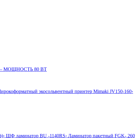
060– МОЩНОСТЬ 80 ВТ
Широкоформатный экосольвентный принтер Mimaki JV150-160
›
ф)
› ШФ ламинатор BU -1140RS
› Ламинатор пакетный FGK- 260