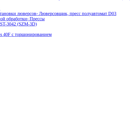
и
становки люверсов
› Люверсовщик, пресс полуавтомат D03
ной обработки
› Прессы
 ST-3042 (SZM-3D)
os 40F с торшонированием