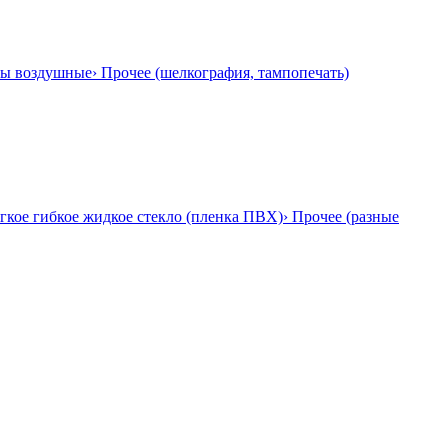
ры воздушные
› Прочее (шелкография, тампопечать)
гкое гибкое жидкое стекло (пленка ПВХ)
› Прочее (разные