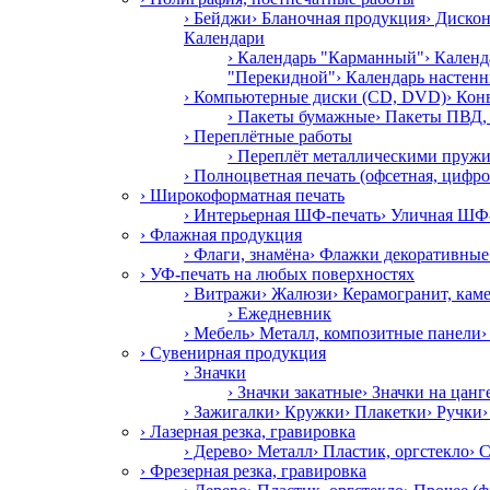
› Бейджи
› Бланочная продукция
› Диско
Календари
› Календарь "Карманный"
› Календ
"Перекидной"
› Календарь настен
› Компьютерные диски (CD, DVD)
› Кон
› Пакеты бумажные
› Пакеты ПВД
› Переплётные работы
› Переплёт металлическими пруж
› Полноцветная печать (офсетная, цифро
› Широкоформатная печать
› Интерьерная ШФ-печать
› Уличная ШФ
› Флажная продукция
› Флаги, знамёна
› Флажки декоративные
› УФ-печать на любых поверхностях
› Витражи
› Жалюзи
› Керамогранит, кам
› Ежедневник
› Мебель
› Металл, композитные панели
›
› Сувенирная продукция
› Значки
› Значки закатные
› Значки на цанг
› Зажигалки
› Кружки
› Плакетки
› Ручки
› Лазерная резка, гравировка
› Дерево
› Металл
› Пластик, оргстекло
› 
› Фрезерная резка, гравировка