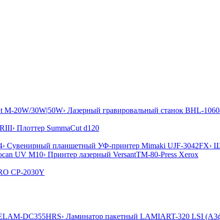
ut M-20W/30W|50W
› Лазерный гравировальный станок BHL-1
RIII
› Плоттер SummaCut d120
4
› Сувенирный планшетный УФ-принтер Mimaki UJF-3042FX
› 
ocan UV M10
› Принтер лазерный VersantTM-80-Press Xerox
RO CP-2030Y
XCELAM-DC355HRS
› Ламинатор пакетный LAMIART-320 LSI (А3