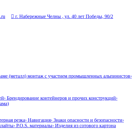
.ru

г. Набережные Челны , ул. 40 лет Победы, 90/2
 раме (металл) монтаж с участием промышленных альпинистов
›
ей
› Брендирование контейнеров и прочих конструкций
›
ама)
терная резка
› Навигация
› Знаки опасности и безопасности
›
млайты
› P.O.S. материалы
› Изделия из сотового картона