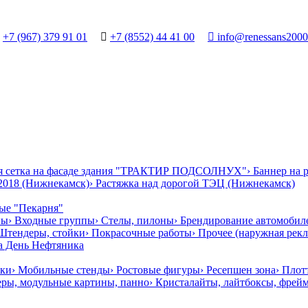
+7 (967) 379 91 01

+7 (8552) 44 41 00

info@renessans2000
ая сетка на фасаде здания "ТРАКТИР ПОДСОЛНУХ"
› Баннер на
2018 (Нижнекамск)
› Растяжка над дорогой ТЭЦ (Нижнекамск)
ные "Пекарня"
ны
› Входные группы
› Стелы, пилоны
› Брендирование автомобил
 Штендеры, стойки
› Покрасочные работы
› Прочее (наружная рекл
на День Нефтяника
чки
› Мобильные стенды
› Ростовые фигуры
› Ресепшен зона
› Плот
еры, модульные картины, панно
› Кристалайты, лайтбоксы, фрей