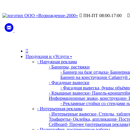

ПН-ПТ 08:00-17:00


Продукция и у
У
слуги
•
› Наружная реклама
› Баннеры, растяжки
› Баннер на базе отдыха
› Баннерн
Баннер на конструкции Сабантуй 
› Фасадные вывески
› Фасадная вывеска, буквы объём
› Крышные вывески
› Панель-кронштей
Информационные знаки, конструкции
›
› Рекламные стойки со стендами 
› Интерьерная реклама
› Интерьерные вывески
› Стенды, табли
Трафареты
› Оклейка, аппликация
› Пост
Cellboard
› Прочее (интерьерная реклама)
› Полиграфия, постпечатные работы