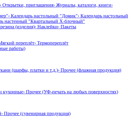
› Открытки, приглашения
› Журналы, каталоги, книги
›
мер"
› Календарь настольный "Домик"
› Календарь настольный
арь настенный "Квартальный Х-блочный"
резина (изделия)
› Наклейки
› Пакеты
 Мягкий переплёт
› Термопереплёт
тные работы)
ткани (шарфы, платки и т.д.)
› Прочее (флажная продукция)
и кухонные
› Прочее (УФ-печать на любых поверхностях)
й
› Прочее (сувенирная продукция)