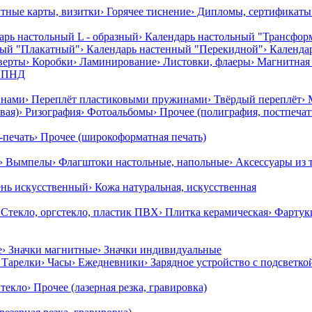
нтные карты, визитки
› Горячее тиснение
› Дипломы, сертификаты
арь настольный L - образный
› Календарь настольный "Трансфор
ный "Плакатный"
› Календарь настенный "Перекидной"
› Календ
верты
› Коробки
› Ламинирование
› Листовки, флаеры
› Магнитная 
, ПНД
инами
› Переплёт пластиковыми пружинами
› Твёрдый переплёт
›
вая)
› Ризография
› Фотоальбомы
› Прочее (полиграфия, постпеча
-печать
› Прочее (широкоформатная печать)
› Вымпелы
› Флагштоки настольные, напольные
› Аксессуары из 
ень искусственный
› Кожа натуральная, искусственная
 Стекло, оргстекло, пластик ПВХ
› Плитка керамическая
› Фартук
е
› Значки магнитные
› Значки индивидуальные
› Тарелки
› Часы
› Ежедневники
› Зарядное устройство с подсветко
Стекло
› Прочее (лазерная резка, гравировка)