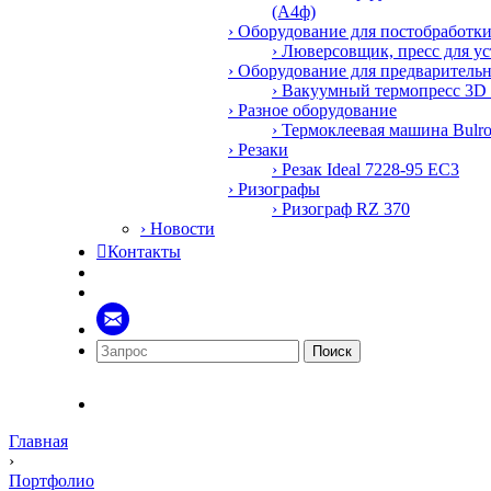
(А4ф)
› Оборудование для постобработк
› Люверсовщик, пресс для у
› Оборудование для предваритель
› Вакуумный термопресс 3D
› Разное оборудование
› Термоклеевая машина Bulr
› Резаки
› Резак Ideal 7228-95 EC3
› Ризографы
› Ризограф RZ 370
› Новости

Контакты
Поиск
Главная
›
Портфолио