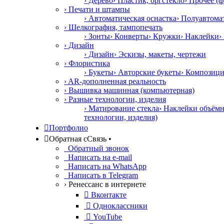
› Дерево
› Пластик, оргстекло
› Прочее (ф
› Печати и штампы
› Автоматическая оснастка
› Полуавтома
› Шелкография, тампопечать
› Зонты
› Конверты
› Кружки
› Наклейки
›
› Дизайн
› Дизайн
› Эскизы, макеты, чертежи
› Флористика
› Букеты
› Авторские букеты
› Композиц
› AR-дополненная реальность
› Вышивка машинная (компьютерная)
› Разные технологии, изделия
› Матирование стекла
› Наклейки объём
технологии, изделия)

Портфолио

Обратная с
С
вязь
•
Обратный звонок
Написать на e-mail
Написать на WhatsApp
Написать в Telegram
› Ренессанс в интернете

Вконтакте

Одноклассники

YouTube