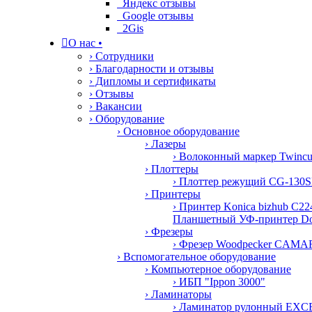
Яндекс отзывы
Google отзывы
2Gis

О нас
•
› Сотрудники
› Благодарности и отзывы
› Дипломы и сертификаты
› Отзывы
› Вакансии
› Оборудование
› Основное оборудование
› Лазеры
› Волоконный маркер Twinc
› Плоттеры
› Плоттер режущий CG-130S
› Принтеры
› Принтер Konica bizhub C22
Планшетный УФ-принтер D
› Фрезеры
› Фрезер Woodpecker CAMA
› Вспомогательное оборудование
› Компьютерное оборудование
› ИБП "Ippon 3000"
› Ламинаторы
› Ламинатор рулонный E