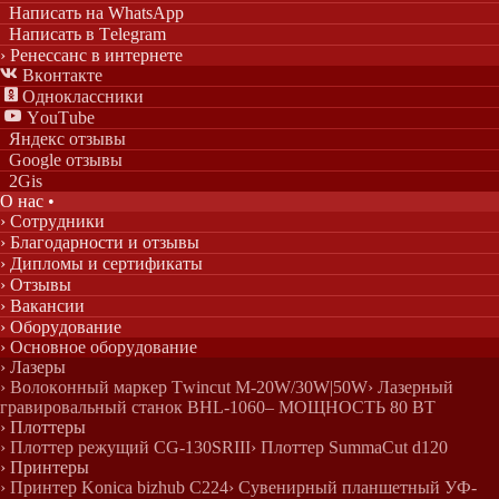
Написать на WhatsApp
Написать в Telegram
› Ренессанс в интернете

Вконтакте

Одноклассники

YouTube
Яндекс отзывы
Google отзывы
2Gis
О нас
•
› Сотрудники
› Благодарности и отзывы
› Дипломы и сертификаты
› Отзывы
› Вакансии
› Оборудование
› Основное оборудование
› Лазеры
› Волоконный маркер Twincut M-20W/30W|50W
› Лазерный
гравировальный станок BHL-1060– МОЩНОСТЬ 80 ВТ
› Плоттеры
› Плоттер режущий CG-130SRIII
› Плоттер SummaCut d120
› Принтеры
› Принтер Konica bizhub C224
› Сувенирный планшетный УФ-