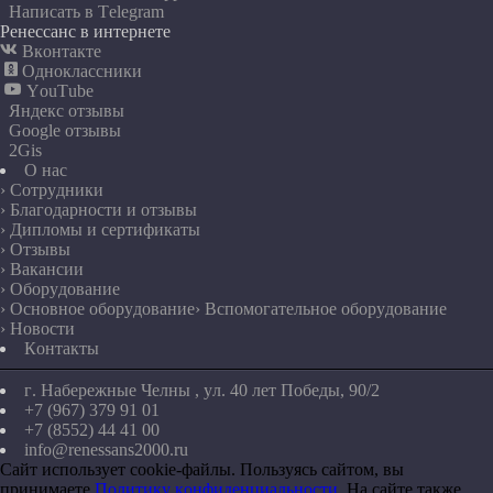
Написать в Telegram
Ренессанс в интернете

Вконтакте

Одноклассники

YouTube
Яндекс отзывы
Google отзывы
2Gis
О нас
› Сотрудники
› Благодарности и отзывы
› Дипломы и сертификаты
› Отзывы
› Вакансии
› Оборудование
› Основное оборудование
› Вспомогательное оборудование
› Новости
Контакты
г. Набережные Челны , ул. 40 лет Победы, 90/2
+7 (967) 379 91 01
+7 (8552) 44 41 00
info@renessans2000.ru
Сайт использует cookie-файлы. Пользуясь сайтом, вы
принимаете
Политику конфиденциальности
. На сайте также