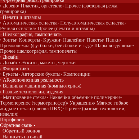
› Фрезерная резка, гравировка
› Дерево
› Пластик, оргстекло
› Прочее (фрезерная резка,
гравировка)
› Печати и штампы
› Автоматическая оснастка
› Полуавтоматическая оснастка
›
Ручная оснастка
› Прочее (печати и штампы)
› Шелкография, тампопечать
› Зонты
› Конверты
› Кружки
› Наклейки
› Пакеты
› Папки
›
Промоодежда (футболки, бейсболки и т.д.)
› Шары воздушные
›
Прочее (шелкография, тампопечать)
› Дизайн
› Дизайн
› Эскизы, макеты, чертежи
› Флористика
› Букеты
› Авторские букеты
› Композиции
› AR-дополненная реальность
› Вышивка машинная (компьютерная)
› Разные технологии, изделия
› Матирование стекла
› Наклейки объёмные полимерные
›
Термоперенос (термотрансфер)
› Украшения
› Мягкое гибкое
жидкое стекло (пленка ПВХ)
› Прочее (разные технологии,
изделия)
Портфолио
Обратная с
вязь
•
Обратный звонок
Написать на e-mail