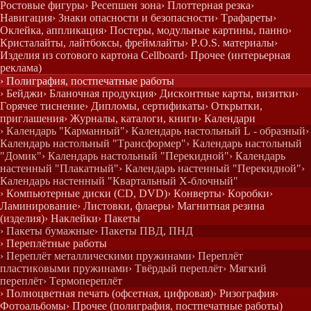
Ростовые фигуры
› Ресепшен зона
› Плоттерная резка
›
Навигация
› Знаки опасности и безопасности
› Трафареты
›
Оклейка, аппликация
› Постеры, модульные картины, панно
›
Кристалайты, лайтбоксы, фреймлайты
› P.O.S. материалы
›
Изделия из сотового картона Cellboard
› Прочее (интерьерная
реклама)
› Полиграфия, постпечатные работы
› Бейджи
› Бланочная продукция
› Дисконтные карты, визитки
›
Горячее тиснение
› Дипломы, сертификаты
› Открытки,
приглашения
› Журналы, каталоги, книги
› Календари
› Календарь "Карманный"
› Календарь настольный L - образный
›
Календарь настольный "Трансформер"
› Календарь настольный
"Домик"
› Календарь настольный "Перекидной"
› Календарь
настенный "Плакатный"
› Календарь настенный "Перекидной"
›
Календарь настенный "Квартальный Х-блочный"
› Компьютерные диски (CD, DVD)
› Конверты
› Коробки
›
Ламинирование
› Листовки, флаеры
› Магнитная резина
(изделия)
› Наклейки
› Пакеты
› Пакеты бумажные
› Пакеты ПВД, ПНД
› Переплётные работы
› Переплёт металлическими пружинами
› Переплёт
пластиковыми пружинами
› Твёрдый переплёт
› Мягкий
переплёт
› Термопереплёт
› Полноцветная печать (офсетная, цифровая)
› Ризография
›
Фотоальбомы
› Прочее (полиграфия, постпечатные работы)