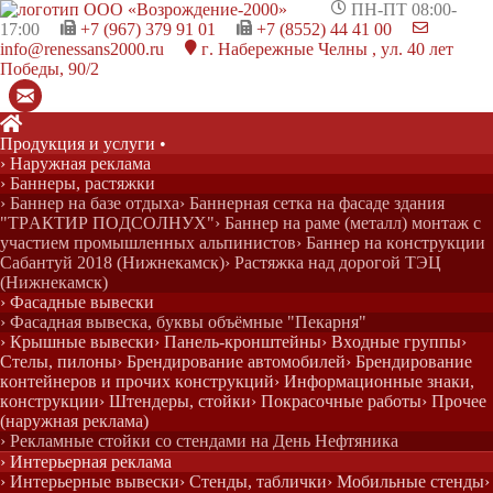

ПН-ПТ 08:00-
17:00

+7 (967) 379 91 01

+7 (8552) 44 41 00

info@renessans2000.ru

г. Набережные Челны , ул. 40 лет
Победы, 90/2

Главная
Продукция и у
слуги
•
›
› Наружная реклама
Портфолио
› Баннеры, растяжки
›
› Баннер на базе отдыха
› Баннерная сетка на фасаде здания
Наружная реклама
"ТРАКТИР ПОДСОЛНУХ"
› Баннер на раме (металл) монтаж с
›
участием промышленных альпинистов
› Баннер на конструкции
Крышные вывески
Сабантуй 2018 (Нижнекамск)
› Растяжка над дорогой ТЭЦ
›
(Нижнекамск)
Буквы объёмные "КЛИНИКА СМ"
› Фасадные вывески
› Фасадная вывеска, буквы объёмные "Пекарня"
› Крышные вывески
› Панель-кронштейны
› Входные группы
›
Стелы, пилоны
› Брендирование автомобилей
› Брендирование
контейнеров и прочих конструкций
› Информационные знаки,
конструкции
› Штендеры, стойки
› Покрасочные работы
› Прочее
(наружная реклама)
› Рекламные стойки со стендами на День Нефтяника
› Интерьерная реклама
› Интерьерные вывески
› Стенды, таблички
› Мобильные стенды
›