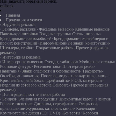
Или закажите обратный звонок.
callback
Главная
Продукция и услуги
› Наружная реклама
› Баннеры, растяжки
› Фасадные вывески
› Крышные вывески
›
Панель-кронштейны
› Входные группы
› Стелы, пилоны
›
Брендирование автомобилей
› Брендирование контейнеров и
прочих конструкций
› Информационные знаки, конструкции
›
Штендеры, стойки
› Покрасочные работы
› Прочее (наружная
реклама)
› Интерьерная реклама
› Интерьерные вывески
› Стенды, таблички
› Мобильные стенды
›
Ростовые фигуры
› Ресепшен зона
› Плоттерная резка
›
Навигация
› Знаки опасности и безопасности
› Трафареты
›
Оклейка, аппликация
› Постеры, модульные картины, панно
›
Кристалайты, лайтбоксы, фреймлайты
› P.O.S. материалы
›
Изделия из сотового картона Cellboard
› Прочее (интерьерная
реклама)
› Полиграфия, постпечатные работы
› Бейджи
› Бланочная продукция
› Дисконтные карты, визитки
›
Горячее тиснение
› Дипломы, сертификаты
› Открытки,
приглашения
› Журналы, каталоги, книги
› Календари
›
Компьютерные диски (CD, DVD)
› Конверты
› Коробки
›