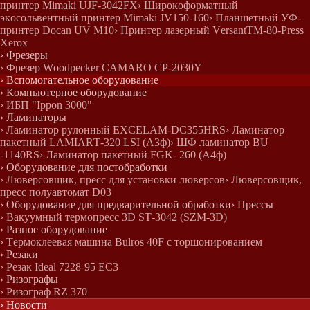
принтер Mimaki UJF-3042FX
› Широкоформатный
экосольвентный принтер Mimaki JV150-160
› Планшетный УФ-
принтер Docan UV M10
› Принтер лазерный VersantTM-80-Press
Xerox
› Фрезеры
› Фрезер Woodpecker CAMARO CP-2030Y
› Вспомогательное оборудование
› Компьютерное оборудование
› ИБП "Ippon 3000"
› Ламинаторы
› Ламинатор рулонный EXCELAM-DC355HRS
› Ламинатор
пакетный LAMIART-320 LSI (А3ф)
› ШФ ламинатор BU
-1140RS
› Ламинатор пакетный FGK- 260 (А4ф)
› Оборудование для постобработки
› Люверсовщик, пресс для установки люверсов
› Люверсовщик,
пресс полуавтомат D03
› Оборудование для предварительной обработки
› Прессы
› Вакуумный термопресс 3D ST-3042 (SZM-3D)
› Разное оборудование
› Термоклеевая машина Bulros 40F с торшонированием
› Резаки
› Резак Ideal 7228-95 EC3
› Ризографы
› Ризограф RZ 370
› Новости