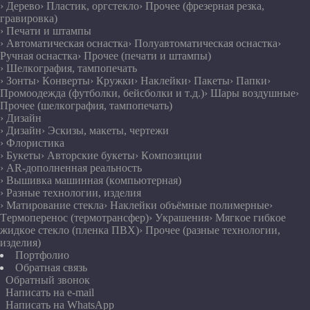
› Дерево
› Пластик, оргстекло
› Прочее (фрезерная резка,
гравировка)
› Печати и штампы
› Автоматическая оснастка
› Полуавтоматическая оснастка
›
Ручная оснастка
› Прочее (печати и штампы)
› Шелкография, тампопечать
› Зонты
› Конверты
› Кружки
› Наклейки
› Пакеты
› Папки
›
Промоодежда (футболки, бейсболки и т.д.)
› Шары воздушные
›
Прочее (шелкография, тампопечать)
› Дизайн
› Дизайн
› Эскизы, макеты, чертежи
› Флористика
› Букеты
› Авторские букеты
› Композиции
› AR-дополненная реальность
› Вышивка машинная (компьютерная)
› Разные технологии, изделия
› Матирование стекла
› Наклейки объёмные полимерные
›
Термоперенос (термотрансфер)
› Украшения
› Мягкое гибкое
жидкое стекло (пленка ПВХ)
› Прочее (разные технологии,
изделия)
Портфолио
Обратная связь
Обратный звонок
Написать на e-mail
Написать на WhatsApp