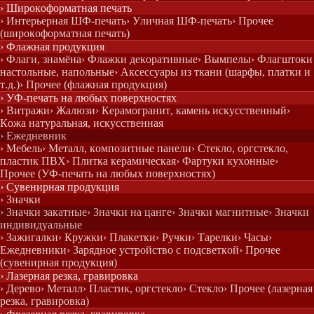
› Широкоформатная печать
› Интерьерная ШФ-печать
› Уличная ШФ-печать
› Прочее
(широкоформатная печать)
› Флажная продукция
› Флаги, знамёна
› Флажки декоративные
› Вымпелы
› Флагштоки
настольные, напольные
› Аксессуары из ткани (шарфы, платки и
т.д.)
› Прочее (флажная продукция)
› УФ-печать на любых поверхностях
› Витражи
› Жалюзи
› Керамогранит, камень искусственный
›
Кожа натуральная, искусственная
› Ежедневник
› Мебель
› Металл, композитные панели
› Стекло, оргстекло,
пластик ПВХ
› Плитка керамическая
› Фартуки кухонные
›
Прочее (УФ-печать на любых поверхностях)
› Сувенирная продукция
› Значки
› Значки закатные
› Значки на цанге
› Значки магнитные
› Значки
индивидуальные
› Зажигалки
› Кружки
› Плакетки
› Ручки
› Тарелки
› Часы
›
Ежедневники
› Зарядное устройство с подсветкой
› Прочее
(сувенирная продукция)
› Лазерная резка, гравировка
› Дерево
› Металл
› Пластик, оргстекло
› Стекло
› Прочее (лазерная
резка, гравировка)