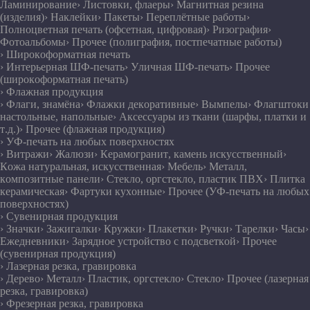
Ламинирование
› Листовки, флаеры
› Магнитная резина
(изделия)
› Наклейки
› Пакеты
› Переплётные работы
›
Полноцветная печать (офсетная, цифровая)
› Ризография
›
Фотоальбомы
› Прочее (полиграфия, постпечатные работы)
› Широкоформатная печать
› Интерьерная ШФ-печать
› Уличная ШФ-печать
› Прочее
(широкоформатная печать)
› Флажная продукция
› Флаги, знамёна
› Флажки декоративные
› Вымпелы
› Флагштоки
настольные, напольные
› Аксессуары из ткани (шарфы, платки и
т.д.)
› Прочее (флажная продукция)
› УФ-печать на любых поверхностях
› Витражи
› Жалюзи
› Керамогранит, камень искусственный
›
Кожа натуральная, искусственная
› Мебель
› Металл,
композитные панели
› Стекло, оргстекло, пластик ПВХ
› Плитка
керамическая
› Фартуки кухонные
› Прочее (УФ-печать на любых
поверхностях)
› Сувенирная продукция
› Значки
› Зажигалки
› Кружки
› Плакетки
› Ручки
› Тарелки
› Часы
›
Ежедневники
› Зарядное устройство с подсветкой
› Прочее
(сувенирная продукция)
› Лазерная резка, гравировка
› Дерево
› Металл
› Пластик, оргстекло
› Стекло
› Прочее (лазерная
резка, гравировка)
› Фрезерная резка, гравировка