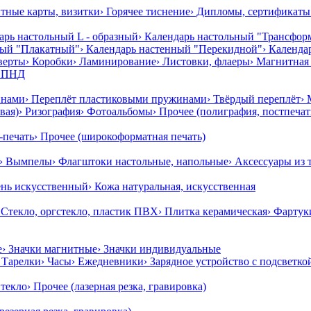
нтные карты, визитки
› Горячее тиснение
› Дипломы, сертификаты
арь настольный L - образный
› Календарь настольный "Трансфор
ный "Плакатный"
› Календарь настенный "Перекидной"
› Календ
верты
› Коробки
› Ламинирование
› Листовки, флаеры
› Магнитная 
, ПНД
инами
› Переплёт пластиковыми пружинами
› Твёрдый переплёт
›
вая)
› Ризография
› Фотоальбомы
› Прочее (полиграфия, постпеча
-печать
› Прочее (широкоформатная печать)
› Вымпелы
› Флагштоки настольные, напольные
› Аксессуары из 
ень искусственный
› Кожа натуральная, искусственная
 Стекло, оргстекло, пластик ПВХ
› Плитка керамическая
› Фартук
е
› Значки магнитные
› Значки индивидуальные
› Тарелки
› Часы
› Ежедневники
› Зарядное устройство с подсветко
Стекло
› Прочее (лазерная резка, гравировка)