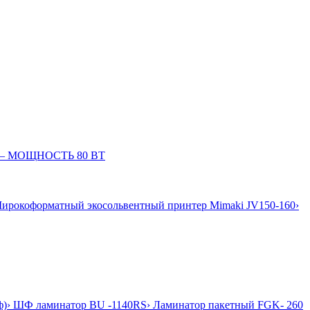
060– МОЩНОСТЬ 80 ВТ
Широкоформатный экосольвентный принтер Mimaki JV150-160
›
ф)
› ШФ ламинатор BU -1140RS
› Ламинатор пакетный FGK- 260