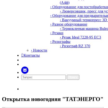
(А4ф)
› Оборудование для постобработк
› Люверсовщик, пресс для у
› Оборудование для предваритель
› Вакуумный термопресс 3D
› Разное оборудование
› Термоклеевая машина Bulr
› Резаки
› Резак Ideal 7228-95 EC3
› Ризографы
› Ризограф RZ 370
› Новости

Контакты
Поиск
Открытка новогодняя "ТАТЭНЕРГО"