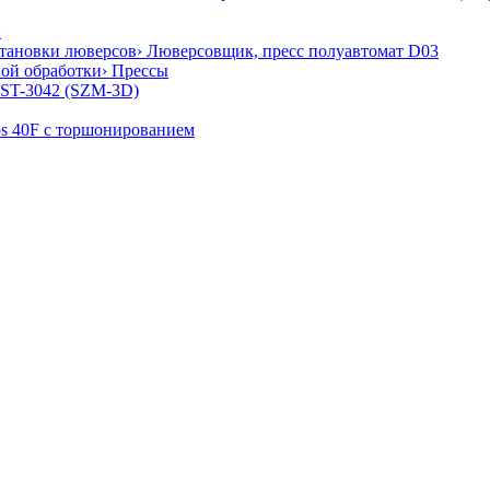
и
становки люверсов
› Люверсовщик, пресс полуавтомат D03
ной обработки
› Прессы
 ST-3042 (SZM-3D)
os 40F с торшонированием