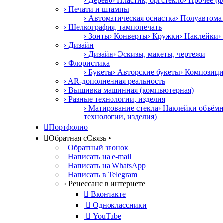
› Дерево
› Пластик, оргстекло
› Прочее (ф
› Печати и штампы
› Автоматическая оснастка
› Полуавтома
› Шелкография, тампопечать
› Зонты
› Конверты
› Кружки
› Наклейки
›
› Дизайн
› Дизайн
› Эскизы, макеты, чертежи
› Флористика
› Букеты
› Авторские букеты
› Композиц
› AR-дополненная реальность
› Вышивка машинная (компьютерная)
› Разные технологии, изделия
› Матирование стекла
› Наклейки объём
технологии, изделия)

Портфолио

Обратная с
С
вязь
•
Обратный звонок
Написать на e-mail
Написать на WhatsApp
Написать в Telegram
› Ренессанс в интернете

Вконтакте

Одноклассники

YouTube