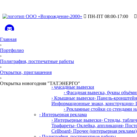

ПН-ПТ 08:00-17:00

Главная
›
Портфолио

›
Продукция и у
У
слуги
•
Полиграфия, постпечатные работы
› Наружная реклама
›
› Баннеры, растяжки
Открытки, приглашения
› Баннер на базе отдыха
› Баннерн
›
Баннер на конструкции Сабантуй 
Открытка новогодняя "ТАТЭНЕРГО"
› Фасадные вывески
› Фасадная вывеска, буквы объём
› Крышные вывески
› Панель-кронштей
Информационные знаки, конструкции
›
› Рекламные стойки со стендами 
› Интерьерная реклама
› Интерьерные вывески
› Стенды, табли
Трафареты
› Оклейка, аппликация
› Пост
Cellboard
› Прочее (интерьерная реклама)
› Полиграфия, постпечатные работы