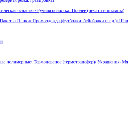
резерная резка, гравировка)
тическая оснастка
› Ручная оснастка
› Прочее (печати и штампы)
 Пакеты
› Папки
› Промоодежда (футболки, бейсболки и т.д.)
› Ша
ии
ные полимерные
› Термоперенос (термотрансфер)
› Украшения
› Мя