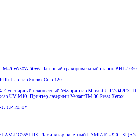
ut M-20W/30W|50W
› Лазерный гравировальный станок BHL-1
RIII
› Плоттер SummaCut d120
4
› Сувенирный планшетный УФ-принтер Mimaki UJF-3042FX
› 
ocan UV M10
› Принтер лазерный VersantTM-80-Press Xerox
RO CP-2030Y
XCELAM-DC355HRS
› Ламинатор пакетный LAMIART-320 LSI (А3