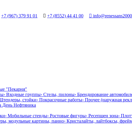
+7 (967) 379 91 01

+7 (8552) 44 41 00

info@renessans2000
ая сетка на фасаде здания "ТРАКТИР ПОДСОЛНУХ"
› Баннер на
2018 (Нижнекамск)
› Растяжка над дорогой ТЭЦ (Нижнекамск)
ные "Пекарня"
ны
› Входные группы
› Стелы, пилоны
› Брендирование автомобил
 Штендеры, стойки
› Покрасочные работы
› Прочее (наружная рекл
на День Нефтяника
чки
› Мобильные стенды
› Ростовые фигуры
› Ресепшен зона
› Плот
еры, модульные картины, панно
› Кристалайты, лайтбоксы, фрей