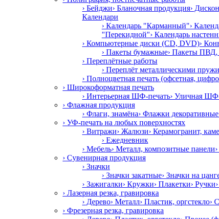
› Бейджи
› Бланочная продукция
› Диско
Календари
› Календарь "Карманный"
› Календ
"Перекидной"
› Календарь настен
› Компьютерные диски (CD, DVD)
› Кон
› Пакеты бумажные
› Пакеты ПВД
› Переплётные работы
› Переплёт металлическими пруж
› Полноцветная печать (офсетная, цифро
› Широкоформатная печать
› Интерьерная ШФ-печать
› Уличная ШФ
› Флажная продукция
› Флаги, знамёна
› Флажки декоративные
› УФ-печать на любых поверхностях
› Витражи
› Жалюзи
› Керамогранит, кам
› Ежедневник
› Мебель
› Металл, композитные панели
›
› Сувенирная продукция
› Значки
› Значки закатные
› Значки на цанг
› Зажигалки
› Кружки
› Плакетки
› Ручки
› Лазерная резка, гравировка
› Дерево
› Металл
› Пластик, оргстекло
› 
› Фрезерная резка, гравировка