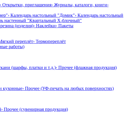
› Открытки, приглашения
› Журналы, каталоги, книги
›
мер"
› Календарь настольный "Домик"
› Календарь настольный
арь настенный "Квартальный Х-блочный"
резина (изделия)
› Наклейки
› Пакеты
 Мягкий переплёт
› Термопереплёт
тные работы)
ткани (шарфы, платки и т.д.)
› Прочее (флажная продукция)
и кухонные
› Прочее (УФ-печать на любых поверхностях)
й
› Прочее (сувенирная продукция)