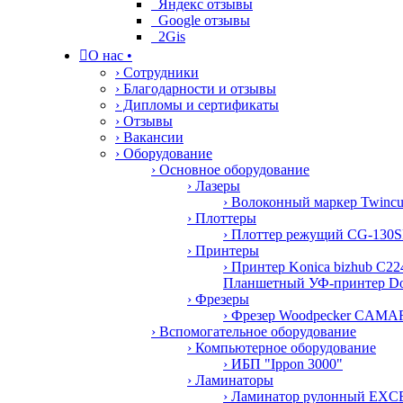
Яндекс отзывы
Google отзывы
2Gis

О нас
•
› Сотрудники
› Благодарности и отзывы
› Дипломы и сертификаты
› Отзывы
› Вакансии
› Оборудование
› Основное оборудование
› Лазеры
› Волоконный маркер Twinc
› Плоттеры
› Плоттер режущий CG-130S
› Принтеры
› Принтер Konica bizhub C22
Планшетный УФ-принтер D
› Фрезеры
› Фрезер Woodpecker CAMA
› Вспомогательное оборудование
› Компьютерное оборудование
› ИБП "Ippon 3000"
› Ламинаторы
› Ламинатор рулонный E