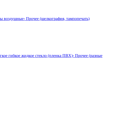
ры воздушные
› Прочее (шелкография, тампопечать)
гкое гибкое жидкое стекло (пленка ПВХ)
› Прочее (разные