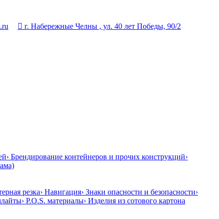
.ru

г. Набережные Челны , ул. 40 лет Победы, 90/2
 раме (металл) монтаж с участием промышленных альпинистов
›
ей
› Брендирование контейнеров и прочих конструкций
›
ама)
терная резка
› Навигация
› Знаки опасности и безопасности
›
млайты
› P.O.S. материалы
› Изделия из сотового картона