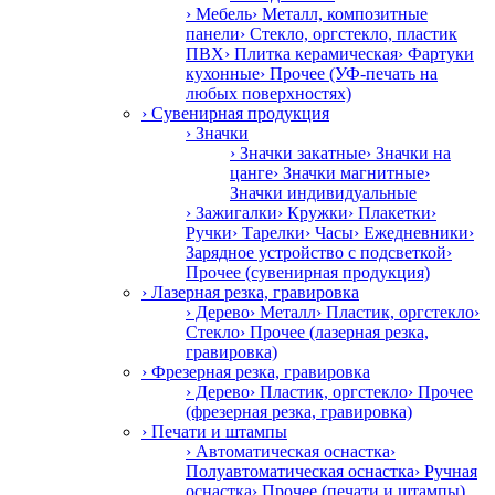
› Мебель
› Металл, композитные
панели
› Стекло, оргстекло, пластик
ПВХ
› Плитка керамическая
› Фартуки
кухонные
› Прочее (УФ-печать на
любых поверхностях)
› Сувенирная продукция
› Значки
› Значки закатные
› Значки на
цанге
› Значки магнитные
›
Значки индивидуальные
› Зажигалки
› Кружки
› Плакетки
›
Ручки
› Тарелки
› Часы
› Ежедневники
›
Зарядное устройство с подсветкой
›
Прочее (сувенирная продукция)
› Лазерная резка, гравировка
› Дерево
› Металл
› Пластик, оргстекло
›
Стекло
› Прочее (лазерная резка,
гравировка)
› Фрезерная резка, гравировка
› Дерево
› Пластик, оргстекло
› Прочее
(фрезерная резка, гравировка)
› Печати и штампы
› Автоматическая оснастка
›
Полуавтоматическая оснастка
› Ручная
оснастка
› Прочее (печати и штампы)