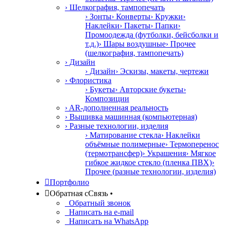
› Шелкография, тампопечать
› Зонты
› Конверты
› Кружки
›
Наклейки
› Пакеты
› Папки
›
Промоодежда (футболки, бейсболки и
т.д.)
› Шары воздушные
› Прочее
(шелкография, тампопечать)
› Дизайн
› Дизайн
› Эскизы, макеты, чертежи
› Флористика
› Букеты
› Авторские букеты
›
Композиции
› AR-дополненная реальность
› Вышивка машинная (компьютерная)
› Разные технологии, изделия
› Матирование стекла
› Наклейки
объёмные полимерные
› Термоперенос
(термотрансфер)
› Украшения
› Мягкое
гибкое жидкое стекло (пленка ПВХ)
›
Прочее (разные технологии, изделия)

Портфолио

Обратная с
С
вязь
•
Обратный звонок
Написать на e-mail
Написать на WhatsApp