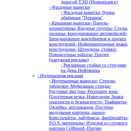
дорогой ТЭЦ (Нижнекамск)
› Фасадные вывески
› Фасадная вывеска, буквы
объёмные "Пекарня"
› Крышные вывески
› Панель-
кронштейны
› Входные группы
› Стелы,
пилоны
› Брендирование автомобилей
›
Брендирование контейнеров и прочих
конструкций
› Информационные знаки,
конструкции
› Штендеры, стойки
›
Покрасочные работы
› Прочее
(наружная реклама)
› Рекламные стойки со стендами
на День Нефтяника
› Интерьерная реклама
› Интерьерные вывески
› Стенды,
таблички
› Мобильные стенды
›
Ростовые фигуры
› Ресепшен зона
›
Плоттерная резка
› Навигация
› Знаки
опасности и безопасности
› Трафареты
›
Оклейка, аппликация
› Постеры,
модульные картины, панно
›
Кристалайты, лайтбоксы, фреймлайты
›
P.O.S. материалы
› Изделия из сотового
картона Cellboard
› Прочее