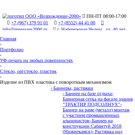

ПН-ПТ 08:00-17:00

+7 (967) 379 91 01

+7 (8552) 44 41 00

info@renessans2000.ru

г. Набережные Челны , ул. 40 лет
Победы, 90/2
Главная
›
Портфолио
›
УФ-печать на любых поверхностях
›
Стекло, оргстекло, пластик

›
Продукция и у
У
слуги
•
Изделие из ПВХ пластика с поворотным механизмом
› Наружная реклама
› Баннеры, растяжки
› Баннер на базе отдыха
›
Баннерная сетка на фасаде здания
"ТРАКТИР ПОДСОЛНУХ"
›
Баннер на раме (металл) монтаж
с участием промышленных
альпинистов
› Баннер на
конструкции Сабантуй 2018
(Нижнекамск)
› Растяжка над