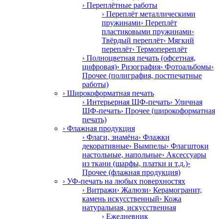
› Переплётные работы
› Переплёт металлическими
пружинами
› Переплёт
пластиковыми пружинами
›
Твёрдый переплёт
› Мягкий
переплёт
› Термопереплёт
› Полноцветная печать (офсетная,
цифровая)
› Ризография
› Фотоальбомы
›
Прочее (полиграфия, постпечатные
работы)
› Широкоформатная печать
› Интерьерная ШФ-печать
› Уличная
ШФ-печать
› Прочее (широкоформатная
печать)
› Флажная продукция
› Флаги, знамёна
› Флажки
декоративные
› Вымпелы
› Флагштоки
настольные, напольные
› Аксессуары
из ткани (шарфы, платки и т.д.)
›
Прочее (флажная продукция)
› УФ-печать на любых поверхностях
› Витражи
› Жалюзи
› Керамогранит,
камень искусственный
› Кожа
натуральная, искусственная
› Ежедневник