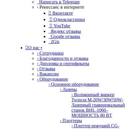
Написать в Telegram
› Ренессанс в интернете

Вконтакте

Одноклассники

YouTube
Яндекс отзывы
Google отзывы
2Gis

О нас
•
› Сотрудники
› Благодарности и отзывы
› Дипломы и сертификаты
› Отзывы
› Вакансии
› Оборудование
› Основное оборудование
› Лазеры
› Волоконный маркер
Twincut M-20W/30W|50W
›
Лазерный гравировальный
станок BHL-1060–
МОЩНОСТЬ 80 ВТ
› Плоттеры
› Плоттер режущий CG-