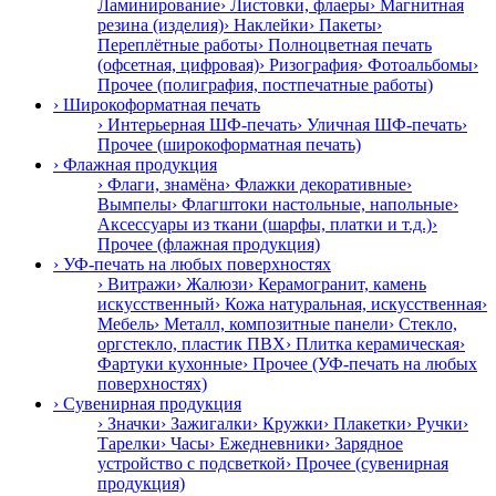
Ламинирование
› Листовки, флаеры
› Магнитная
резина (изделия)
› Наклейки
› Пакеты
›
Переплётные работы
› Полноцветная печать
(офсетная, цифровая)
› Ризография
› Фотоальбомы
›
Прочее (полиграфия, постпечатные работы)
› Широкоформатная печать
› Интерьерная ШФ-печать
› Уличная ШФ-печать
›
Прочее (широкоформатная печать)
› Флажная продукция
› Флаги, знамёна
› Флажки декоративные
›
Вымпелы
› Флагштоки настольные, напольные
›
Аксессуары из ткани (шарфы, платки и т.д.)
›
Прочее (флажная продукция)
› УФ-печать на любых поверхностях
› Витражи
› Жалюзи
› Керамогранит, камень
искусственный
› Кожа натуральная, искусственная
›
Мебель
› Металл, композитные панели
› Стекло,
оргстекло, пластик ПВХ
› Плитка керамическая
›
Фартуки кухонные
› Прочее (УФ-печать на любых
поверхностях)
› Сувенирная продукция
› Значки
› Зажигалки
› Кружки
› Плакетки
› Ручки
›
Тарелки
› Часы
› Ежедневники
› Зарядное
устройство с подсветкой
› Прочее (сувенирная
продукция)