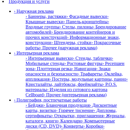
Продукция и услуги
› Наружная реклама
› Баннеры, растяжки
› Фасадные вывески
›
Крышные вывески
› Панель-кронштейны
›
Входные группы
› Стелы, пилоны
› Брендирование
автомобилей
› Брендирование контейнеров и
прочих конструкций
› Информационные знаки,
конструкции
› Штендеры, стойки
› Покрасочные
работы
› Прочее (наружная реклама)
› Интерьерная реклама
› Интерьерные вывески
› Стенды, таблички
›
Мобильные стенды
› Ростовые фигуры
› Ресепшен
зона
› Плоттерная резка
› Навигация
› Знаки
опасности и безопасности
› Трафареты
› Оклейка,
аппликация
› Постеры, модульные картины, панно
›
Кристалайты, лайтбоксы, фреймлайты
› P.O.S.
материалы
› Изделия из сотового картона
Cellboard
› Прочее (интерьерная реклама)
› Полиграфия, постпечатные работы
› Бейджи
› Бланочная продукция
› Дисконтные
карты, визитки
› Горячее тиснение
› Дипломы,
сертификаты
› Открытки, приглашения
› Журналы,
каталоги, книги
› Календари
› Компьютерные
диски (CD, DVD)
› Конверты
› Коробки
›