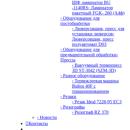
ШФ ламинатор BU
-1140RS
› Ламинатор
пакетный FGK- 260 (А4ф)
› Оборудование для
постобработки
› Люверсовщик, пресс для
установки люверсов
›
Люверсовщик, пресс
полуавтомат D03
› Оборудование для
предварительной обработки
›
Прессы
› Вакуумный термопресс
3D ST-3042 (SZM-3D)
› Разное оборудование
› Термоклеевая машина
Bulros 40F с
торшонированием
› Резаки
› Резак Ideal 7228-95 EC3
› Ризографы
› Ризограф RZ 370
› Новости

Контакты