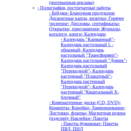
(интерьерная реклама)
› Полиграфия, постпечатные работы
› Бейджи
› Бланочная продукция
›
Дисконтные карты, визитки
› Горячее
тиснение
› Дипломы, сертификаты
›
Открытки, приглашения
› Журналы,
каталоги, книги
› Календари
› Календарь "Карманный"
›
Календарь настольный L -
образный
› Календарь
настольный "Трансформер"
›
Календарь настольный "Домик"
›
Календарь настольный
"Перекидной"
› Календарь
настенный "Плакатный"
›
Календарь настенный
"Перекидной"
› Календарь
настенный "Квартальный Х-
блочный"
› Компьютерные диски (CD, DVD)
›
Конверты
› Коробки
› Ламинирование
›
Листовки, флаеры
› Магнитная резина
(изделия)
› Наклейки
› Пакеты
› Пакеты бумажные
› Пакеты
ПВД, ПНД