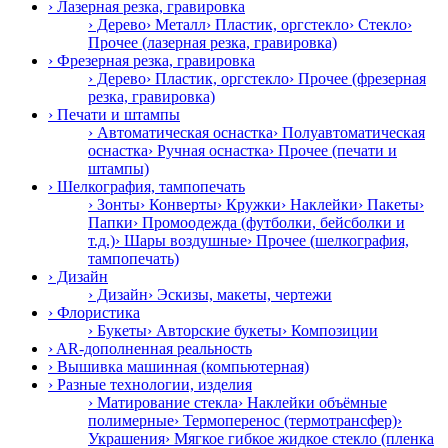
› Лазерная резка, гравировка
› Дерево
› Металл
› Пластик, оргстекло
› Стекло
›
Прочее (лазерная резка, гравировка)
› Фрезерная резка, гравировка
› Дерево
› Пластик, оргстекло
› Прочее (фрезерная
резка, гравировка)
› Печати и штампы
› Автоматическая оснастка
› Полуавтоматическая
оснастка
› Ручная оснастка
› Прочее (печати и
штампы)
› Шелкография, тампопечать
› Зонты
› Конверты
› Кружки
› Наклейки
› Пакеты
›
Папки
› Промоодежда (футболки, бейсболки и
т.д.)
› Шары воздушные
› Прочее (шелкография,
тампопечать)
› Дизайн
› Дизайн
› Эскизы, макеты, чертежи
› Флористика
› Букеты
› Авторские букеты
› Композиции
› AR-дополненная реальность
› Вышивка машинная (компьютерная)
› Разные технологии, изделия
› Матирование стекла
› Наклейки объёмные
полимерные
› Термоперенос (термотрансфер)
›
Украшения
› Мягкое гибкое жидкое стекло (пленка