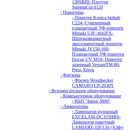
130SRIII
› Плоттер
SummaCut d120
› Принтеры
› Принтер Konica bizhub
C224
› Сувенирный
планшетный УФ-принтер
Mimaki UJF-3042FX
›
Широкоформатный
экосольвентный принтер
Mimaki JV150-160
›
Планшетный УФ-принтер
Docan UV M10
› Принтер
лазерный VersantTM-80-
Press Xerox
› Фрезеры
› Фрезер Woodpecker
CAMARO CP-2030Y
› Вспомогательное оборудование
› Компьютерное оборудование
› ИБП "Ippon 3000"
› Ламинаторы
› Ламинатор рулонный
EXCELAM-DC355HRS
›
Ламинатор пакетный
LAMIART-320 LSI (А3ф)
›