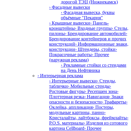
дорогой ТЭЦ (Нижнекамск)
› Фасадные вывески
› Фасадная вывеска, буквы
объёмные "Пекарня"
› Крышные вывески
› Панель-
кронштейны
› Входные группы
› Стелы,
пилоны
› Брендирование автомобилей
›
Брендирование контейнеров и прочих
конструкций
› Информационные знаки,
конструкции
› Штендеры, стойки
›
Покрасочные работы
› Прочее
(наружная реклама)
› Рекламные стойки со стендами
на День Нефтяника
› Интерьерная реклама
› Интерьерные вывески
› Стенды,
таблички
› Мобильные стенды
›
Ростовые фигуры
› Ресепшен зона
›
Плоттерная резка
› Навигация
› Знаки
опасности и безопасности
› Трафареты
›
Оклейка, аппликация
› Постеры,
модульные картины, панно
›
Кристалайты, лайтбоксы, фреймлайты
›
P.O.S. материалы
› Изделия из сотового
картона Cellboard
› Прочее