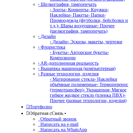
› Шелкография, тампопечать
› Зонты
› Конверты
› Кружки
›
Наклейки
› Пакеты
› Папки
›
Промоодежда (футболки, бейсболки и
т.д.)
› Шары воздушные
› Прочее
(шелкография, тампопечать)
› Дизайн
› Дизайн
› Эскизы, макеты, чертежи
› Флористика
› Букеты
› Авторские букеты
›
Композиции
› AR-дополненная реальность
› Вышивка машинная (компьютерная)
› Разные технологии, изделия
› Матирование стекла
› Наклейки
объёмные полимерные
› Термоперенос
(термотрансфер)
› Украшения
› Мягкое
гибкое жидкое стекло (пленка ПВХ)
›
Прочее (разные технологии, изделия)

Портфолио

Обратная с
С
вязь
•
Обратный звонок
Написать на e-mail
Написать на WhatsApp