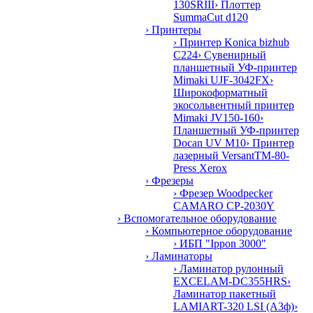
130SRIII
› Плоттер
SummaCut d120
› Принтеры
› Принтер Konica bizhub
C224
› Сувенирный
планшетный УФ-принтер
Mimaki UJF-3042FX
›
Широкоформатный
экосольвентный принтер
Mimaki JV150-160
›
Планшетный УФ-принтер
Docan UV M10
› Принтер
лазерный VersantTM-80-
Press Xerox
› Фрезеры
› Фрезер Woodpecker
CAMARO CP-2030Y
› Вспомогательное оборудование
› Компьютерное оборудование
› ИБП "Ippon 3000"
› Ламинаторы
› Ламинатор рулонный
EXCELAM-DC355HRS
›
Ламинатор пакетный
LAMIART-320 LSI (А3ф)
›