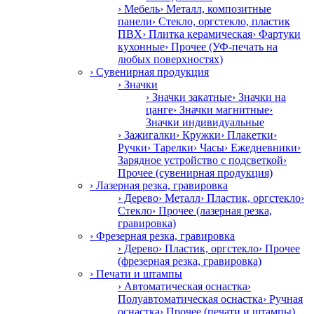
› Мебель
› Металл, композитные
панели
› Стекло, оргстекло, пластик
ПВХ
› Плитка керамическая
› Фартуки
кухонные
› Прочее (УФ-печать на
любых поверхностях)
› Сувенирная продукция
› Значки
› Значки закатные
› Значки на
цанге
› Значки магнитные
›
Значки индивидуальные
› Зажигалки
› Кружки
› Плакетки
›
Ручки
› Тарелки
› Часы
› Ежедневники
›
Зарядное устройство с подсветкой
›
Прочее (сувенирная продукция)
› Лазерная резка, гравировка
› Дерево
› Металл
› Пластик, оргстекло
›
Стекло
› Прочее (лазерная резка,
гравировка)
› Фрезерная резка, гравировка
› Дерево
› Пластик, оргстекло
› Прочее
(фрезерная резка, гравировка)
› Печати и штампы
› Автоматическая оснастка
›
Полуавтоматическая оснастка
› Ручная
оснастка
› Прочее (печати и штампы)