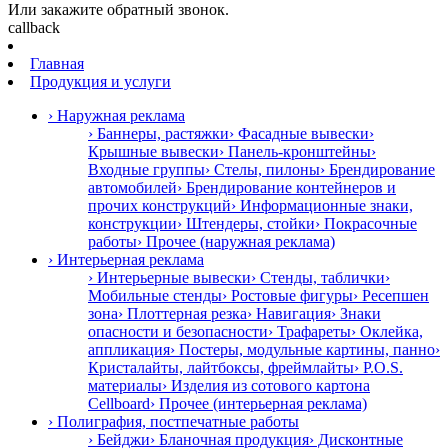
Или закажите обратный звонок.
callback
Главная
Продукция и услуги
› Наружная реклама
› Баннеры, растяжки
› Фасадные вывески
›
Крышные вывески
› Панель-кронштейны
›
Входные группы
› Стелы, пилоны
› Брендирование
автомобилей
› Брендирование контейнеров и
прочих конструкций
› Информационные знаки,
конструкции
› Штендеры, стойки
› Покрасочные
работы
› Прочее (наружная реклама)
› Интерьерная реклама
› Интерьерные вывески
› Стенды, таблички
›
Мобильные стенды
› Ростовые фигуры
› Ресепшен
зона
› Плоттерная резка
› Навигация
› Знаки
опасности и безопасности
› Трафареты
› Оклейка,
аппликация
› Постеры, модульные картины, панно
›
Кристалайты, лайтбоксы, фреймлайты
› P.O.S.
материалы
› Изделия из сотового картона
Cellboard
› Прочее (интерьерная реклама)
› Полиграфия, постпечатные работы
› Бейджи
› Бланочная продукция
› Дисконтные