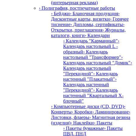
(интерьерная реклама)
› Полиграфия, постпечатные работы
› Бейджи
› Бланочная продукция
›
Дисконтные карты, визитки
› Горячее
тиснение
› Дипломы, сертификаты
›
Открытки, приглашения
› Журналы,
каталоги, книги
› Календари
› Календарь "Карманный"
›
Календарь настольный L -
образный
› Календарь
настольный "Трансформер"
›
Календарь настольный "Домик"
›
Календарь настольный
"Перекидной"
› Календарь
настенный "Плакатный"
›
Календарь настенный
"Перекидной"
› Календарь
настенный "Квартальный Х-
блочный"
› Компьютерные диски (CD, DVD)
›
Конверты
› Коробки
› Ламинирование
›
Листовки, флаеры
› Магнитная резина
(изделия)
› Наклейки
› Пакеты
› Пакеты бумажные
› Пакеты
ПВД, ПНД