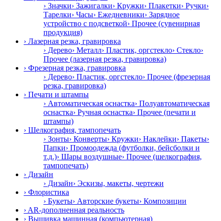
› Значки
› Зажигалки
› Кружки
› Плакетки
› Ручки
›
Тарелки
› Часы
› Ежедневники
› Зарядное
устройство с подсветкой
› Прочее (сувенирная
продукция)
› Лазерная резка, гравировка
› Дерево
› Металл
› Пластик, оргстекло
› Стекло
›
Прочее (лазерная резка, гравировка)
› Фрезерная резка, гравировка
› Дерево
› Пластик, оргстекло
› Прочее (фрезерная
резка, гравировка)
› Печати и штампы
› Автоматическая оснастка
› Полуавтоматическая
оснастка
› Ручная оснастка
› Прочее (печати и
штампы)
› Шелкография, тампопечать
› Зонты
› Конверты
› Кружки
› Наклейки
› Пакеты
›
Папки
› Промоодежда (футболки, бейсболки и
т.д.)
› Шары воздушные
› Прочее (шелкография,
тампопечать)
› Дизайн
› Дизайн
› Эскизы, макеты, чертежи
› Флористика
› Букеты
› Авторские букеты
› Композиции
› AR-дополненная реальность
› Вышивка машинная (компьютерная)