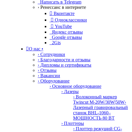
Написать в Telegram
› Ренессанс в интернете

Вконтакте

Одноклассники

YouTube
Яндекс отзывы
Google отзывы
2Gis

О нас
•
› Сотрудники
› Благодарности и отзывы
› Дипломы и сертификаты
› Отзывы
› Вакансии
› Оборудование
› Основное оборудование
› Лазеры
› Волоконный маркер
Twincut M-20W/30W|50W
›
Лазерный гравировальный
станок BHL-1060–
МОЩНОСТЬ 80 ВТ
› Плоттеры
› Плоттер режущий CG-