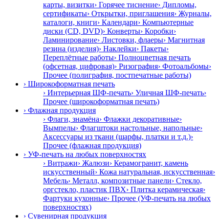
карты, визитки
› Горячее тиснение
› Дипломы,
сертификаты
› Открытки, приглашения
› Журналы,
каталоги, книги
› Календари
› Компьютерные
диски (CD, DVD)
› Конверты
› Коробки
›
Ламинирование
› Листовки, флаеры
› Магнитная
резина (изделия)
› Наклейки
› Пакеты
›
Переплётные работы
› Полноцветная печать
(офсетная, цифровая)
› Ризография
› Фотоальбомы
›
Прочее (полиграфия, постпечатные работы)
› Широкоформатная печать
› Интерьерная ШФ-печать
› Уличная ШФ-печать
›
Прочее (широкоформатная печать)
› Флажная продукция
› Флаги, знамёна
› Флажки декоративные
›
Вымпелы
› Флагштоки настольные, напольные
›
Аксессуары из ткани (шарфы, платки и т.д.)
›
Прочее (флажная продукция)
› УФ-печать на любых поверхностях
› Витражи
› Жалюзи
› Керамогранит, камень
искусственный
› Кожа натуральная, искусственная
›
Мебель
› Металл, композитные панели
› Стекло,
оргстекло, пластик ПВХ
› Плитка керамическая
›
Фартуки кухонные
› Прочее (УФ-печать на любых
поверхностях)
› Сувенирная продукция