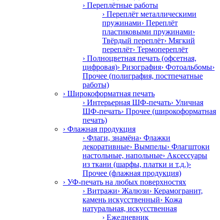
› Переплётные работы
› Переплёт металлическими
пружинами
› Переплёт
пластиковыми пружинами
›
Твёрдый переплёт
› Мягкий
переплёт
› Термопереплёт
› Полноцветная печать (офсетная,
цифровая)
› Ризография
› Фотоальбомы
›
Прочее (полиграфия, постпечатные
работы)
› Широкоформатная печать
› Интерьерная ШФ-печать
› Уличная
ШФ-печать
› Прочее (широкоформатная
печать)
› Флажная продукция
› Флаги, знамёна
› Флажки
декоративные
› Вымпелы
› Флагштоки
настольные, напольные
› Аксессуары
из ткани (шарфы, платки и т.д.)
›
Прочее (флажная продукция)
› УФ-печать на любых поверхностях
› Витражи
› Жалюзи
› Керамогранит,
камень искусственный
› Кожа
натуральная, искусственная
› Ежедневник