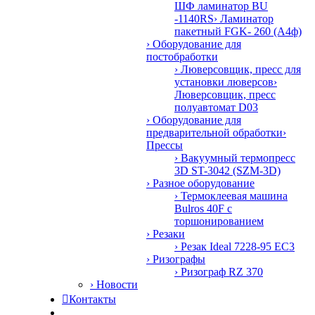
ШФ ламинатор BU
-1140RS
› Ламинатор
пакетный FGK- 260 (А4ф)
› Оборудование для
постобработки
› Люверсовщик, пресс для
установки люверсов
›
Люверсовщик, пресс
полуавтомат D03
› Оборудование для
предварительной обработки
›
Прессы
› Вакуумный термопресс
3D ST-3042 (SZM-3D)
› Разное оборудование
› Термоклеевая машина
Bulros 40F с
торшонированием
› Резаки
› Резак Ideal 7228-95 EC3
› Ризографы
› Ризограф RZ 370
› Новости

Контакты