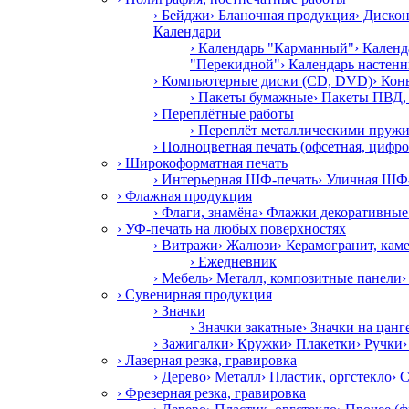
› Бейджи
› Бланочная продукция
› Диско
Календари
› Календарь "Карманный"
› Календ
"Перекидной"
› Календарь настен
› Компьютерные диски (CD, DVD)
› Кон
› Пакеты бумажные
› Пакеты ПВД
› Переплётные работы
› Переплёт металлическими пруж
› Полноцветная печать (офсетная, цифро
› Широкоформатная печать
› Интерьерная ШФ-печать
› Уличная ШФ
› Флажная продукция
› Флаги, знамёна
› Флажки декоративные
› УФ-печать на любых поверхностях
› Витражи
› Жалюзи
› Керамогранит, кам
› Ежедневник
› Мебель
› Металл, композитные панели
›
› Сувенирная продукция
› Значки
› Значки закатные
› Значки на цанг
› Зажигалки
› Кружки
› Плакетки
› Ручки
› Лазерная резка, гравировка
› Дерево
› Металл
› Пластик, оргстекло
› 
› Фрезерная резка, гравировка