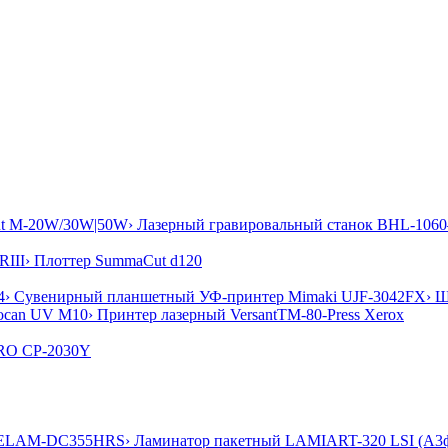
ut M-20W/30W|50W
› Лазерный гравировальный станок BHL-1
RIII
› Плоттер SummaCut d120
4
› Сувенирный планшетный УФ-принтер Mimaki UJF-3042FX
› 
ocan UV M10
› Принтер лазерный VersantTM-80-Press Xerox
RO CP-2030Y
XCELAM-DC355HRS
› Ламинатор пакетный LAMIART-320 LSI (А3