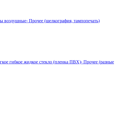
ры воздушные
› Прочее (шелкография, тампопечать)
гкое гибкое жидкое стекло (пленка ПВХ)
› Прочее (разные