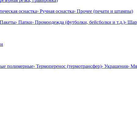
резерная резка, гравировка)
тическая оснастка
› Ручная оснастка
› Прочее (печати и штампы)
 Пакеты
› Папки
› Промоодежда (футболки, бейсболки и т.д.)
› Ша
ии
ные полимерные
› Термоперенос (термотрансфер)
› Украшения
› Мя