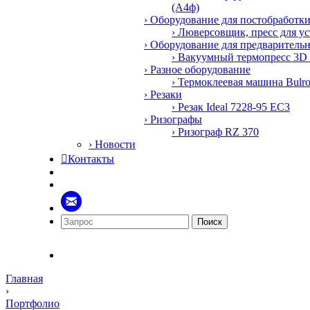
(А4ф)
› Оборудование для постобработк
› Люверсовщик, пресс для у
› Оборудование для предваритель
› Вакуумный термопресс 3D
› Разное оборудование
› Термоклеевая машина Bulr
› Резаки
› Резак Ideal 7228-95 EC3
› Ризографы
› Ризограф RZ 370
› Новости

Контакты
Поиск
Главная
›
Портфолио