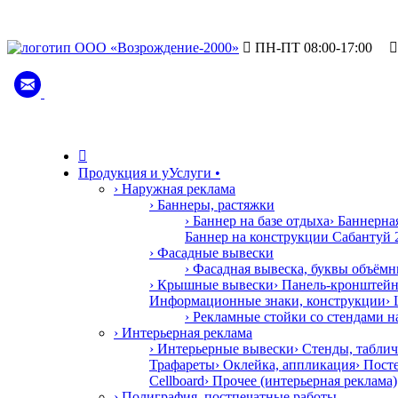

ПН-ПТ 08:00-17:00


Продукция и у
У
слуги
•
› Наружная реклама
› Баннеры, растяжки
› Баннер на базе отдыха
› Баннерн
Баннер на конструкции Сабантуй 
› Фасадные вывески
› Фасадная вывеска, буквы объём
› Крышные вывески
› Панель-кронштей
Информационные знаки, конструкции
›
› Рекламные стойки со стендами 
› Интерьерная реклама
› Интерьерные вывески
› Стенды, табли
Трафареты
› Оклейка, аппликация
› Пост
Cellboard
› Прочее (интерьерная реклама)
› Полиграфия, постпечатные работы