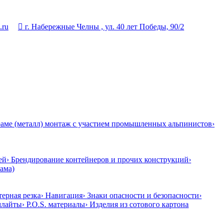
.ru

г. Набережные Челны , ул. 40 лет Победы, 90/2
 раме (металл) монтаж с участием промышленных альпинистов
›
ей
› Брендирование контейнеров и прочих конструкций
›
ама)
терная резка
› Навигация
› Знаки опасности и безопасности
›
млайты
› P.O.S. материалы
› Изделия из сотового картона