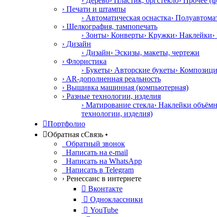
› Дерево
› Пластик, оргстекло
› Прочее (ф
› Печати и штампы
› Автоматическая оснастка
› Полуавтома
› Шелкография, тампопечать
› Зонты
› Конверты
› Кружки
› Наклейки
›
› Дизайн
› Дизайн
› Эскизы, макеты, чертежи
› Флористика
› Букеты
› Авторские букеты
› Композиц
› AR-дополненная реальность
› Вышивка машинная (компьютерная)
› Разные технологии, изделия
› Матирование стекла
› Наклейки объём
технологии, изделия)

Портфолио

Обратная с
С
вязь
•
Обратный звонок
Написать на e-mail
Написать на WhatsApp
Написать в Telegram
› Ренессанс в интернете

Вконтакте

Одноклассники

YouTube