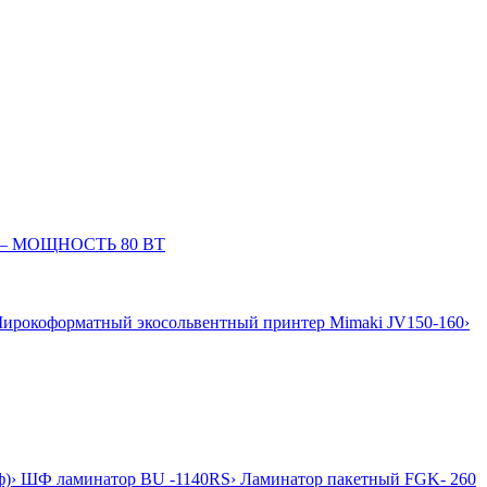
060– МОЩНОСТЬ 80 ВТ
Широкоформатный экосольвентный принтер Mimaki JV150-160
›
ф)
› ШФ ламинатор BU -1140RS
› Ламинатор пакетный FGK- 260