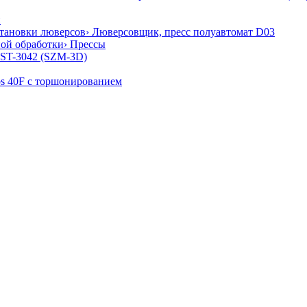
и
становки люверсов
› Люверсовщик, пресс полуавтомат D03
ной обработки
› Прессы
 ST-3042 (SZM-3D)
os 40F с торшонированием