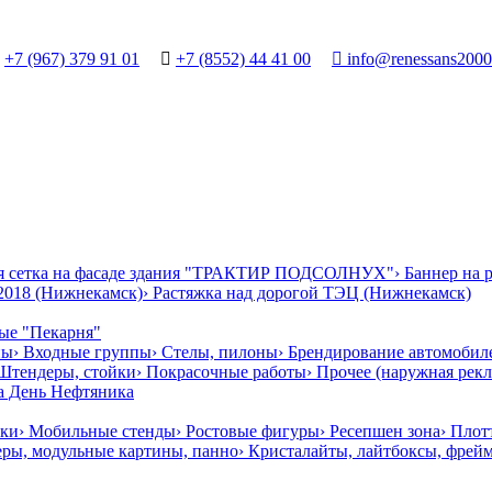
+7 (967) 379 91 01

+7 (8552) 44 41 00

info@renessans2000
ая сетка на фасаде здания "ТРАКТИР ПОДСОЛНУХ"
› Баннер на
2018 (Нижнекамск)
› Растяжка над дорогой ТЭЦ (Нижнекамск)
ные "Пекарня"
ны
› Входные группы
› Стелы, пилоны
› Брендирование автомобил
 Штендеры, стойки
› Покрасочные работы
› Прочее (наружная рекл
на День Нефтяника
чки
› Мобильные стенды
› Ростовые фигуры
› Ресепшен зона
› Плот
еры, модульные картины, панно
› Кристалайты, лайтбоксы, фрей