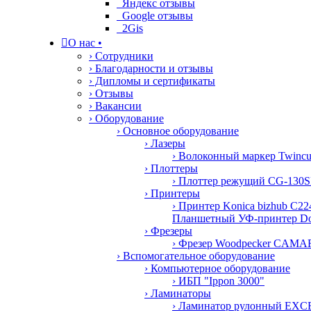
Яндекс отзывы
Google отзывы
2Gis

О нас
•
› Сотрудники
› Благодарности и отзывы
› Дипломы и сертификаты
› Отзывы
› Вакансии
› Оборудование
› Основное оборудование
› Лазеры
› Волоконный маркер Twinc
› Плоттеры
› Плоттер режущий CG-130S
› Принтеры
› Принтер Konica bizhub C22
Планшетный УФ-принтер D
› Фрезеры
› Фрезер Woodpecker CAMA
› Вспомогательное оборудование
› Компьютерное оборудование
› ИБП "Ippon 3000"
› Ламинаторы
› Ламинатор рулонный E