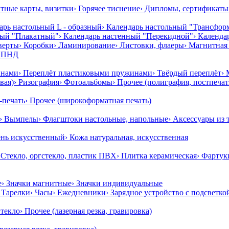
нтные карты, визитки
› Горячее тиснение
› Дипломы, сертификаты
арь настольный L - образный
› Календарь настольный "Трансфор
ный "Плакатный"
› Календарь настенный "Перекидной"
› Календ
верты
› Коробки
› Ламинирование
› Листовки, флаеры
› Магнитная 
, ПНД
инами
› Переплёт пластиковыми пружинами
› Твёрдый переплёт
›
вая)
› Ризография
› Фотоальбомы
› Прочее (полиграфия, постпеча
-печать
› Прочее (широкоформатная печать)
› Вымпелы
› Флагштоки настольные, напольные
› Аксессуары из 
ень искусственный
› Кожа натуральная, искусственная
 Стекло, оргстекло, пластик ПВХ
› Плитка керамическая
› Фартук
е
› Значки магнитные
› Значки индивидуальные
› Тарелки
› Часы
› Ежедневники
› Зарядное устройство с подсветко
Стекло
› Прочее (лазерная резка, гравировка)