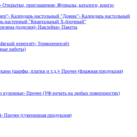
› Открытки, приглашения
› Журналы, каталоги, книги
›
мер"
› Календарь настольный "Домик"
› Календарь настольный
арь настенный "Квартальный Х-блочный"
резина (изделия)
› Наклейки
› Пакеты
 Мягкий переплёт
› Термопереплёт
тные работы)
ткани (шарфы, платки и т.д.)
› Прочее (флажная продукция)
и кухонные
› Прочее (УФ-печать на любых поверхностях)
й
› Прочее (сувенирная продукция)