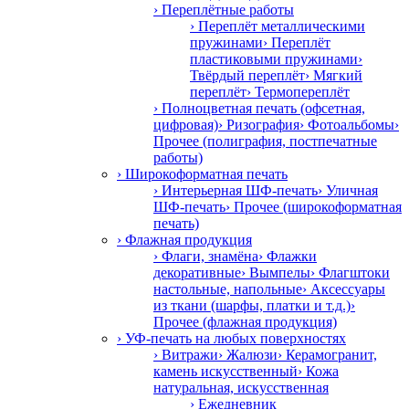
› Переплётные работы
› Переплёт металлическими
пружинами
› Переплёт
пластиковыми пружинами
›
Твёрдый переплёт
› Мягкий
переплёт
› Термопереплёт
› Полноцветная печать (офсетная,
цифровая)
› Ризография
› Фотоальбомы
›
Прочее (полиграфия, постпечатные
работы)
› Широкоформатная печать
› Интерьерная ШФ-печать
› Уличная
ШФ-печать
› Прочее (широкоформатная
печать)
› Флажная продукция
› Флаги, знамёна
› Флажки
декоративные
› Вымпелы
› Флагштоки
настольные, напольные
› Аксессуары
из ткани (шарфы, платки и т.д.)
›
Прочее (флажная продукция)
› УФ-печать на любых поверхностях
› Витражи
› Жалюзи
› Керамогранит,
камень искусственный
› Кожа
натуральная, искусственная
› Ежедневник