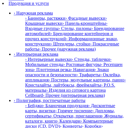
Продукция и услуги
› Наружная реклама
› Баннеры, растяжки
› Фасадные вывески
›
Крышные вывески
› Панель-кронштейны
›
Входные группы
› Стелы, пилоны
› Брендирование
автомобилей
› Брендирование контейнеров и
прочих конструкций
› Информационные знаки,
конструкции
› Штендеры, стойки
› Покрасочные
работы
› Прочее (наружная реклама)
› Интерьерная реклама
› Интерьерные вывески
› Стенды, таблички
›
Мобильные стенды
› Ростовые фигуры
› Ресепшен
зона
› Плоттерная резка
› Навигация
› Знаки
опасности и безопасности
› Трафареты
› Оклейка,
аппликация
› Постеры, модульные картины, панно
›
Кристалайты, лайтбоксы, фреймлайты
› P.O.S.
материалы
› Изделия из сотового картона
Cellboard
› Прочее (интерьерная реклама)
› Полиграфия, постпечатные работы
› Бейджи
› Бланочная продукция
› Дисконтные
карты, визитки
› Горячее тиснение
› Дипломы,
сертификаты
› Открытки, приглашения
› Журналы,
каталоги, книги
› Календари
› Компьютерные
диски (CD, DVD)
› Конверты
› Коробки
›