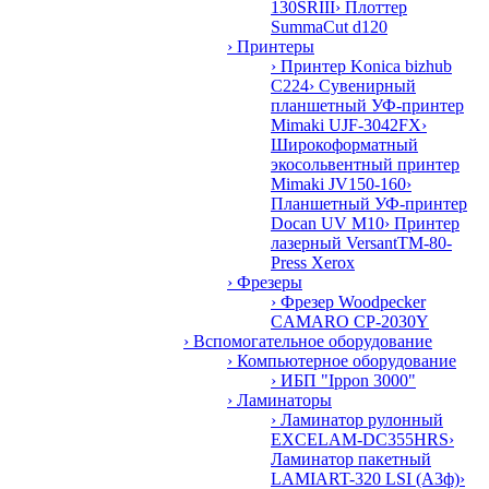
130SRIII
› Плоттер
SummaCut d120
› Принтеры
› Принтер Konica bizhub
C224
› Сувенирный
планшетный УФ-принтер
Mimaki UJF-3042FX
›
Широкоформатный
экосольвентный принтер
Mimaki JV150-160
›
Планшетный УФ-принтер
Docan UV M10
› Принтер
лазерный VersantTM-80-
Press Xerox
› Фрезеры
› Фрезер Woodpecker
CAMARO CP-2030Y
› Вспомогательное оборудование
› Компьютерное оборудование
› ИБП "Ippon 3000"
› Ламинаторы
› Ламинатор рулонный
EXCELAM-DC355HRS
›
Ламинатор пакетный
LAMIART-320 LSI (А3ф)
›