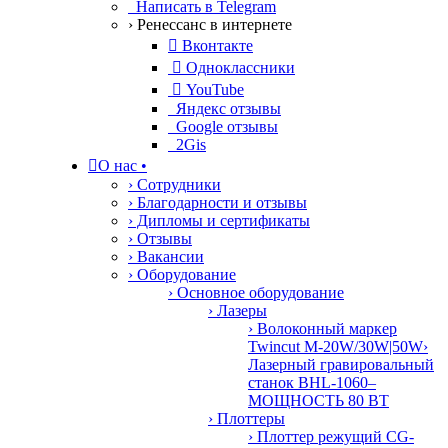
Написать в Telegram
› Ренессанс в интернете

Вконтакте

Одноклассники

YouTube
Яндекс отзывы
Google отзывы
2Gis

О нас
•
› Сотрудники
› Благодарности и отзывы
› Дипломы и сертификаты
› Отзывы
› Вакансии
› Оборудование
› Основное оборудование
› Лазеры
› Волоконный маркер
Twincut M-20W/30W|50W
›
Лазерный гравировальный
станок BHL-1060–
МОЩНОСТЬ 80 ВТ
› Плоттеры
› Плоттер режущий CG-