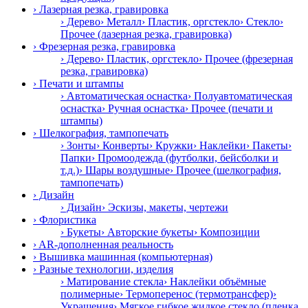
› Лазерная резка, гравировка
› Дерево
› Металл
› Пластик, оргстекло
› Стекло
›
Прочее (лазерная резка, гравировка)
› Фрезерная резка, гравировка
› Дерево
› Пластик, оргстекло
› Прочее (фрезерная
резка, гравировка)
› Печати и штампы
› Автоматическая оснастка
› Полуавтоматическая
оснастка
› Ручная оснастка
› Прочее (печати и
штампы)
› Шелкография, тампопечать
› Зонты
› Конверты
› Кружки
› Наклейки
› Пакеты
›
Папки
› Промоодежда (футболки, бейсболки и
т.д.)
› Шары воздушные
› Прочее (шелкография,
тампопечать)
› Дизайн
› Дизайн
› Эскизы, макеты, чертежи
› Флористика
› Букеты
› Авторские букеты
› Композиции
› AR-дополненная реальность
› Вышивка машинная (компьютерная)
› Разные технологии, изделия
› Матирование стекла
› Наклейки объёмные
полимерные
› Термоперенос (термотрансфер)
›
Украшения
› Мягкое гибкое жидкое стекло (пленка