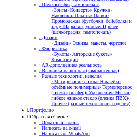
› Шелкография, тампопечать
› Зонты
› Конверты
› Кружки
›
Наклейки
› Пакеты
› Папки
›
Промоодежда (футболки, бейсболки и
т.д.)
› Шары воздушные
› Прочее
(шелкография, тампопечать)
› Дизайн
› Дизайн
› Эскизы, макеты, чертежи
› Флористика
› Букеты
› Авторские букеты
›
Композиции
› AR-дополненная реальность
› Вышивка машинная (компьютерная)
› Разные технологии, изделия
› Матирование стекла
› Наклейки
объёмные полимерные
› Термоперенос
(термотрансфер)
› Украшения
› Мягкое
гибкое жидкое стекло (пленка ПВХ)
›
Прочее (разные технологии, изделия)

Портфолио

Обратная с
С
вязь
•
Обратный звонок
Написать на e-mail
Написать на WhatsApp