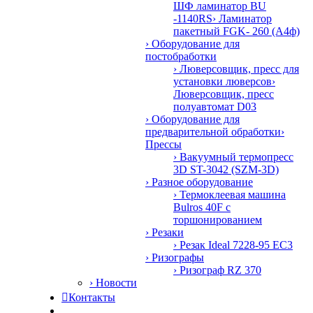
ШФ ламинатор BU
-1140RS
› Ламинатор
пакетный FGK- 260 (А4ф)
› Оборудование для
постобработки
› Люверсовщик, пресс для
установки люверсов
›
Люверсовщик, пресс
полуавтомат D03
› Оборудование для
предварительной обработки
›
Прессы
› Вакуумный термопресс
3D ST-3042 (SZM-3D)
› Разное оборудование
› Термоклеевая машина
Bulros 40F с
торшонированием
› Резаки
› Резак Ideal 7228-95 EC3
› Ризографы
› Ризограф RZ 370
› Новости

Контакты