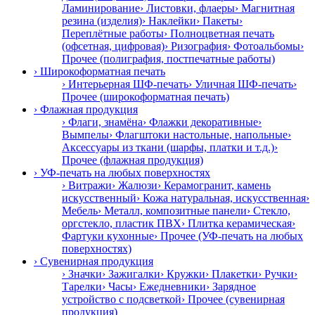
Ламинирование
› Листовки, флаеры
› Магнитная
резина (изделия)
› Наклейки
› Пакеты
›
Переплётные работы
› Полноцветная печать
(офсетная, цифровая)
› Ризография
› Фотоальбомы
›
Прочее (полиграфия, постпечатные работы)
› Широкоформатная печать
› Интерьерная ШФ-печать
› Уличная ШФ-печать
›
Прочее (широкоформатная печать)
› Флажная продукция
› Флаги, знамёна
› Флажки декоративные
›
Вымпелы
› Флагштоки настольные, напольные
›
Аксессуары из ткани (шарфы, платки и т.д.)
›
Прочее (флажная продукция)
› УФ-печать на любых поверхностях
› Витражи
› Жалюзи
› Керамогранит, камень
искусственный
› Кожа натуральная, искусственная
›
Мебель
› Металл, композитные панели
› Стекло,
оргстекло, пластик ПВХ
› Плитка керамическая
›
Фартуки кухонные
› Прочее (УФ-печать на любых
поверхностях)
› Сувенирная продукция
› Значки
› Зажигалки
› Кружки
› Плакетки
› Ручки
›
Тарелки
› Часы
› Ежедневники
› Зарядное
устройство с подсветкой
› Прочее (сувенирная
продукция)