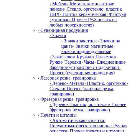
› Мебель
› Металл, композитные
панели
› Стекло, оргстекло, пластик
ПВХ
› Плитка керамическая
› Фартуки
кухонные
› Прочее (УФ-печать на
любых поверхностях)
› Сувенирная продукция
› Значки
› Значки закатные
› Значки на
цанге
› Значки магнитные
›
Значки индивидуальные
› Зажигалки
› Кружки
› Плакетки
›
Ручки
› Тарелки
› Часы
› Ежедневники
›
Зарядное устройство с подсветкой
›
Прочее (сувенирная продукция)
› Лазерная резка, гравировка
› Дерево
› Металл
› Пластик, оргстекло
›
Стекло
› Прочее (лазерная резка,
гравировка)
› Фрезерная резка, гравировка
› Дерево
› Пластик, оргстекло
› Прочее
(фрезерная резка, гравировка)
› Печати и штампы
› Автоматическая оснастка
›
Полуавтоматическая оснастка
› Ручная
оснастка
› Прочее (печати и штампы)