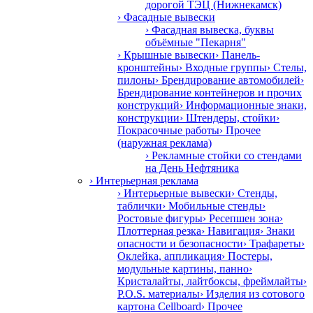
дорогой ТЭЦ (Нижнекамск)
› Фасадные вывески
› Фасадная вывеска, буквы
объёмные "Пекарня"
› Крышные вывески
› Панель-
кронштейны
› Входные группы
› Стелы,
пилоны
› Брендирование автомобилей
›
Брендирование контейнеров и прочих
конструкций
› Информационные знаки,
конструкции
› Штендеры, стойки
›
Покрасочные работы
› Прочее
(наружная реклама)
› Рекламные стойки со стендами
на День Нефтяника
› Интерьерная реклама
› Интерьерные вывески
› Стенды,
таблички
› Мобильные стенды
›
Ростовые фигуры
› Ресепшен зона
›
Плоттерная резка
› Навигация
› Знаки
опасности и безопасности
› Трафареты
›
Оклейка, аппликация
› Постеры,
модульные картины, панно
›
Кристалайты, лайтбоксы, фреймлайты
›
P.O.S. материалы
› Изделия из сотового
картона Cellboard
› Прочее