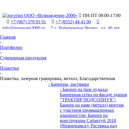

ПН-ПТ 08:00-17:00

+7 (967) 379 91 01

+7 (8552) 44 41 00

info@renessans2000.ru

г. Набережные Челны , ул. 40 лет
Победы, 90/2
Главная
›
Портфолио
›
Сувенирная продукция
›
Плакетки

›
Продукция и у
У
слуги
•
Плакетка, лазерная гравировка, металл, Благодарственная
› Наружная реклама
› Баннеры, растяжки
› Баннер на базе отдыха
›
Баннерная сетка на фасаде здания
"ТРАКТИР ПОДСОЛНУХ"
›
Баннер на раме (металл) монтаж
с участием промышленных
альпинистов
› Баннер на
конструкции Сабантуй 2018
(Нижнекамск)
› Растяжка над