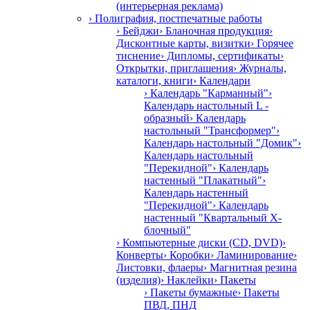
(интерьерная реклама)
› Полиграфия, постпечатные работы
› Бейджи
› Бланочная продукция
›
Дисконтные карты, визитки
› Горячее
тиснение
› Дипломы, сертификаты
›
Открытки, приглашения
› Журналы,
каталоги, книги
› Календари
› Календарь "Карманный"
›
Календарь настольный L -
образный
› Календарь
настольный "Трансформер"
›
Календарь настольный "Домик"
›
Календарь настольный
"Перекидной"
› Календарь
настенный "Плакатный"
›
Календарь настенный
"Перекидной"
› Календарь
настенный "Квартальный Х-
блочный"
› Компьютерные диски (CD, DVD)
›
Конверты
› Коробки
› Ламинирование
›
Листовки, флаеры
› Магнитная резина
(изделия)
› Наклейки
› Пакеты
› Пакеты бумажные
› Пакеты
ПВД, ПНД