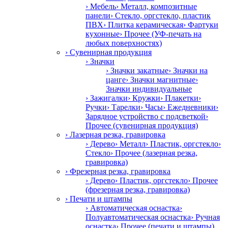
› Мебель
› Металл, композитные
панели
› Стекло, оргстекло, пластик
ПВХ
› Плитка керамическая
› Фартуки
кухонные
› Прочее (УФ-печать на
любых поверхностях)
› Сувенирная продукция
› Значки
› Значки закатные
› Значки на
цанге
› Значки магнитные
›
Значки индивидуальные
› Зажигалки
› Кружки
› Плакетки
›
Ручки
› Тарелки
› Часы
› Ежедневники
›
Зарядное устройство с подсветкой
›
Прочее (сувенирная продукция)
› Лазерная резка, гравировка
› Дерево
› Металл
› Пластик, оргстекло
›
Стекло
› Прочее (лазерная резка,
гравировка)
› Фрезерная резка, гравировка
› Дерево
› Пластик, оргстекло
› Прочее
(фрезерная резка, гравировка)
› Печати и штампы
› Автоматическая оснастка
›
Полуавтоматическая оснастка
› Ручная
оснастка
› Прочее (печати и штампы)