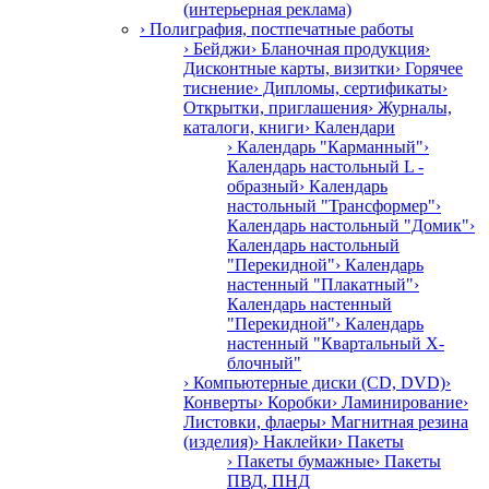
(интерьерная реклама)
› Полиграфия, постпечатные работы
› Бейджи
› Бланочная продукция
›
Дисконтные карты, визитки
› Горячее
тиснение
› Дипломы, сертификаты
›
Открытки, приглашения
› Журналы,
каталоги, книги
› Календари
› Календарь "Карманный"
›
Календарь настольный L -
образный
› Календарь
настольный "Трансформер"
›
Календарь настольный "Домик"
›
Календарь настольный
"Перекидной"
› Календарь
настенный "Плакатный"
›
Календарь настенный
"Перекидной"
› Календарь
настенный "Квартальный Х-
блочный"
› Компьютерные диски (CD, DVD)
›
Конверты
› Коробки
› Ламинирование
›
Листовки, флаеры
› Магнитная резина
(изделия)
› Наклейки
› Пакеты
› Пакеты бумажные
› Пакеты
ПВД, ПНД