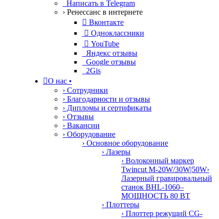
Написать в Telegram
› Ренессанс в интернете

Вконтакте

Одноклассники

YouTube
Яндекс отзывы
Google отзывы
2Gis

О нас
•
› Сотрудники
› Благодарности и отзывы
› Дипломы и сертификаты
› Отзывы
› Вакансии
› Оборудование
› Основное оборудование
› Лазеры
› Волоконный маркер
Twincut M-20W/30W|50W
›
Лазерный гравировальный
станок BHL-1060–
МОЩНОСТЬ 80 ВТ
› Плоттеры
› Плоттер режущий CG-