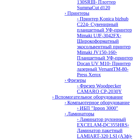
130SRIII
› Плоттер
SummaCut d120
› Принтеры
› Принтер Konica bizhub
C224
› Сувенирный
планшетный УФ-принтер
Mimaki UJF-3042FX
›
Широкоформатный
экосольвентный принтер
Mimaki JV150-160
›
Планшетный УФ-принтер
Docan UV M10
› Принтер
лазерный VersantTM-80-
Press Xerox
› Фрезеры
› Фрезер Woodpecker
CAMARO CP-2030Y
› Вспомогательное оборудование
› Компьютерное оборудование
› ИБП "Ippon 3000"
› Ламинаторы
› Ламинатор рулонный
EXCELAM-DC355HRS
›
Ламинатор пакетный
LAMIART-320 LSI (А3ф)
›