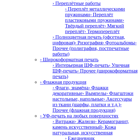
› Переплётные работы
› Переплёт металлическими
пружинами
› Переплёт
пластиковыми пружинами
›
Твёрдый переплёт
› Мягкий
переплёт
› Термопереплёт
› Полноцветная печать (офсетная,
цифровая)
› Ризография
› Фотоальбомы
›
Прочее (полиграфия, постпечатные
работы)
› Широкоформатная печать
› Интерьерная ШФ-печать
› Уличная
ШФ-печать
› Прочее (широкоформатная
печать)
› Флажная продукция
› Флаги, знамёна
› Флажки
декоративные
› Вымпелы
› Флагштоки
настольные, напольные
› Аксессуары
из ткани (шарфы, платки и т.д.)
›
Прочее (флажная продукция)
› УФ-печать на любых поверхностях
› Витражи
› Жалюзи
› Керамогранит,
камень искусственный
› Кожа
натуральная, искусственная
› Ежедневник