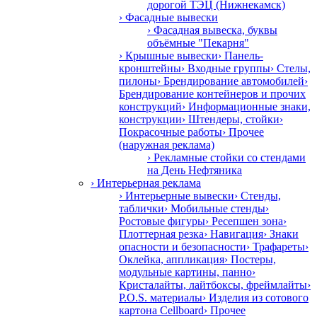
дорогой ТЭЦ (Нижнекамск)
› Фасадные вывески
› Фасадная вывеска, буквы
объёмные "Пекарня"
› Крышные вывески
› Панель-
кронштейны
› Входные группы
› Стелы,
пилоны
› Брендирование автомобилей
›
Брендирование контейнеров и прочих
конструкций
› Информационные знаки,
конструкции
› Штендеры, стойки
›
Покрасочные работы
› Прочее
(наружная реклама)
› Рекламные стойки со стендами
на День Нефтяника
› Интерьерная реклама
› Интерьерные вывески
› Стенды,
таблички
› Мобильные стенды
›
Ростовые фигуры
› Ресепшен зона
›
Плоттерная резка
› Навигация
› Знаки
опасности и безопасности
› Трафареты
›
Оклейка, аппликация
› Постеры,
модульные картины, панно
›
Кристалайты, лайтбоксы, фреймлайты
›
P.O.S. материалы
› Изделия из сотового
картона Cellboard
› Прочее