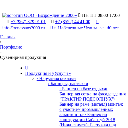

ПН-ПТ 08:00-17:00

+7 (967) 379 91 01

+7 (8552) 44 41 00

info@renessans2000.ru

г. Набережные Челны , ул. 40 лет
Победы, 90/2
Главная
›
Портфолио
›
Сувенирная продукция

Продукция и у
У
слуги
•
› Наружная реклама
› Баннеры, растяжки
› Баннер на базе отдыха
›
Баннерная сетка на фасаде здания
"ТРАКТИР ПОДСОЛНУХ"
›
Баннер на раме (металл) монтаж
с участием промышленных
альпинистов
› Баннер на
конструкции Сабантуй 2018
(Нижнекамск)
› Растяжка над