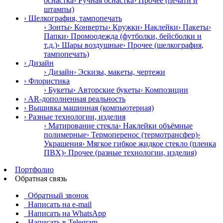
оснастка
› Ручная оснастка
› Прочее (печати и
штампы)
› Шелкография, тампопечать
› Зонты
› Конверты
› Кружки
› Наклейки
› Пакеты
›
Папки
› Промоодежда (футболки, бейсболки и
т.д.)
› Шары воздушные
› Прочее (шелкография,
тампопечать)
› Дизайн
› Дизайн
› Эскизы, макеты, чертежи
› Флористика
› Букеты
› Авторские букеты
› Композиции
› AR-дополненная реальность
› Вышивка машинная (компьютерная)
› Разные технологии, изделия
› Матирование стекла
› Наклейки объёмные
полимерные
› Термоперенос (термотрансфер)
›
Украшения
› Мягкое гибкое жидкое стекло (пленка
ПВХ)
› Прочее (разные технологии, изделия)
Портфолио
Обратная связь
Обратный звонок
Написать на e-mail
Написать на WhatsApp
Написать в Telegram