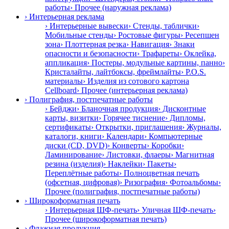
работы
› Прочее (наружная реклама)
› Интерьерная реклама
› Интерьерные вывески
› Стенды, таблички
›
Мобильные стенды
› Ростовые фигуры
› Ресепшен
зона
› Плоттерная резка
› Навигация
› Знаки
опасности и безопасности
› Трафареты
› Оклейка,
аппликация
› Постеры, модульные картины, панно
›
Кристалайты, лайтбоксы, фреймлайты
› P.O.S.
материалы
› Изделия из сотового картона
Cellboard
› Прочее (интерьерная реклама)
› Полиграфия, постпечатные работы
› Бейджи
› Бланочная продукция
› Дисконтные
карты, визитки
› Горячее тиснение
› Дипломы,
сертификаты
› Открытки, приглашения
› Журналы,
каталоги, книги
› Календари
› Компьютерные
диски (CD, DVD)
› Конверты
› Коробки
›
Ламинирование
› Листовки, флаеры
› Магнитная
резина (изделия)
› Наклейки
› Пакеты
›
Переплётные работы
› Полноцветная печать
(офсетная, цифровая)
› Ризография
› Фотоальбомы
›
Прочее (полиграфия, постпечатные работы)
› Широкоформатная печать
› Интерьерная ШФ-печать
› Уличная ШФ-печать
›
Прочее (широкоформатная печать)
› Флажная продукция