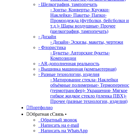
› Шелкография, тампопечать
› Зонты
› Конверты
› Кружки
›
Наклейки
› Пакеты
› Папки
›
Промоодежда (футболки, бейсболки и
т.д.)
› Шары воздушные
› Прочее
(шелкография, тампопечать)
› Дизайн
› Дизайн
› Эскизы, макеты, чертежи
› Флористика
› Букеты
› Авторские букеты
›
Композиции
› AR-дополненная реальность
› Вышивка машинная (компьютерная)
› Разные технологии, изделия
› Матирование стекла
› Наклейки
объёмные полимерные
› Термоперенос
(термотрансфер)
› Украшения
› Мягкое
гибкое жидкое стекло (пленка ПВХ)
›
Прочее (разные технологии, изделия)

Портфолио

Обратная с
С
вязь
•
Обратный звонок
Написать на e-mail
Написать на WhatsApp