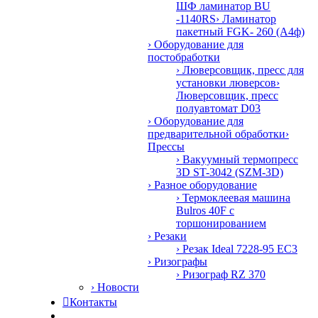
ШФ ламинатор BU
-1140RS
› Ламинатор
пакетный FGK- 260 (А4ф)
› Оборудование для
постобработки
› Люверсовщик, пресс для
установки люверсов
›
Люверсовщик, пресс
полуавтомат D03
› Оборудование для
предварительной обработки
›
Прессы
› Вакуумный термопресс
3D ST-3042 (SZM-3D)
› Разное оборудование
› Термоклеевая машина
Bulros 40F с
торшонированием
› Резаки
› Резак Ideal 7228-95 EC3
› Ризографы
› Ризограф RZ 370
› Новости

Контакты