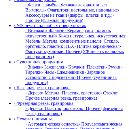
› Флаги, знамёна
› Флажки декоративные
›
Вымпелы
› Флагштоки настольные, напольные
›
Аксессуары из ткани (шарфы, платки и т.д.)
›
Прочее (флажная продукция)
› УФ-печать на любых поверхностях
› Витражи
› Жалюзи
› Керамогранит, камень
искусственный
› Кожа натуральная, искусственная
›
Мебель
› Металл, композитные панели
› Стекло,
оргстекло, пластик ПВХ
› Плитка керамическая
›
Фартуки кухонные
› Прочее (УФ-печать на любых
поверхностях)
› Сувенирная продукция
› Значки
› Зажигалки
› Кружки
› Плакетки
› Ручки
›
Тарелки
› Часы
› Ежедневники
› Зарядное
устройство с подсветкой
› Прочее (сувенирная
продукция)
› Лазерная резка, гравировка
› Дерево
› Металл
› Пластик, оргстекло
› Стекло
›
Прочее (лазерная резка, гравировка)
› Фрезерная резка, гравировка
› Дерево
› Пластик, оргстекло
› Прочее (фрезерная
резка, гравировка)
› Печати и штампы
› Автоматическая оснастка
› Полуавтоматическая