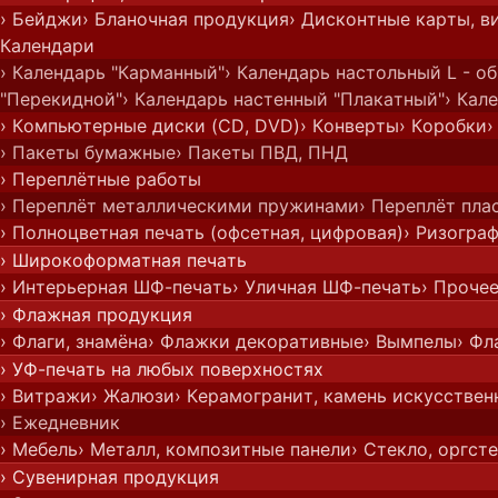
› Бейджи
› Бланочная продукция
› Дисконтные карты, в
Календари
› Календарь "Карманный"
› Календарь настольный L - о
"Перекидной"
› Календарь настенный "Плакатный"
› Кал
› Компьютерные диски (CD, DVD)
› Конверты
› Коробки
›
› Пакеты бумажные
› Пакеты ПВД, ПНД
› Переплётные работы
› Переплёт металлическими пружинами
› Переплёт пл
› Полноцветная печать (офсетная, цифровая)
› Ризогра
› Широкоформатная печать
› Интерьерная ШФ-печать
› Уличная ШФ-печать
› Проче
› Флажная продукция
› Флаги, знамёна
› Флажки декоративные
› Вымпелы
› Фл
› УФ-печать на любых поверхностях
› Витражи
› Жалюзи
› Керамогранит, камень искусстве
› Ежедневник
› Мебель
› Металл, композитные панели
› Стекло, оргст
› Сувенирная продукция