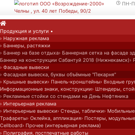
ПН-ПТ

Челны , ул. 40 лет Победы, 90/2

Продукция и у
слуги
•
› Наружная реклама
Главная
›
Портфолио
›
Сувенирная продукц
› Баннеры, растяжки
› Баннер на базе отдыха
› Баннерная сетка на фасаде
Баннер на конструкции Сабантуй 2018 (Нижнекамск)
› 
› Фасадные вывески
› Фасадная вывеска, буквы объёмные "Пекарня"
› Крышные вывески
› Панель-кронштейны
› Входные гру
Информационные знаки, конструкции
› Штендеры, стой
› Рекламные стойки со стендами на День Нефтяника
› Интерьерная реклама
› Интерьерные вывески
› Стенды, таблички
› Мобильные
Трафареты
› Оклейка, аппликация
› Постеры, модульные
Cellboard
› Прочее (интерьерная реклама)
› Полиграфия, постпечатные работы