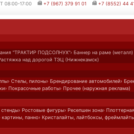
 08:00-17:00
+7 (967) 379 91 01
+7 (8552) 44 4


ия
›
Значки
›
Значки на цанге
›
На цанге, значо
 здания "ТРАКТИР ПОДСОЛНУХ"
› Баннер на раме (метал
Растяжка над дорогой ТЭЦ (Нижнекамск)
ппы
› Стелы, пилоны
› Брендирование автомобилей
› Бре
ки
› Покрасочные работы
› Прочее (наружная реклама)
 стенды
› Ростовые фигуры
› Ресепшен зона
› Плоттерная
 картины, панно
› Кристалайты, лайтбоксы, фреймлайт