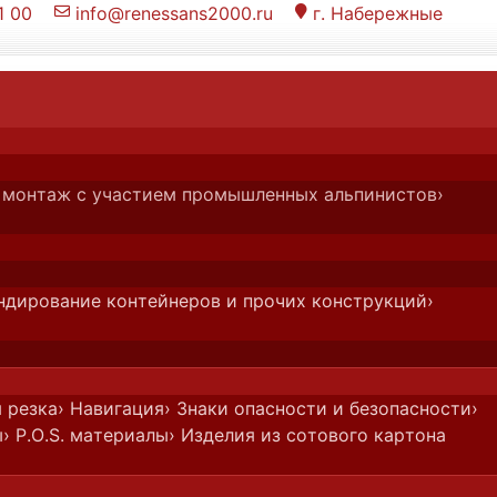
1 00
info@renessans2000.ru
г. Набережные


к "Группа компаний SRG"
л) монтаж с участием промышленных альпинистов
›
ндирование контейнеров и прочих конструкций
›
 резка
› Навигация
› Знаки опасности и безопасности
›
ы
› P.O.S. материалы
› Изделия из сотового картона