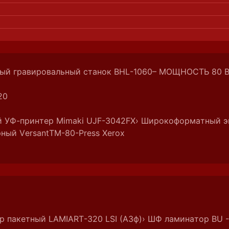
ный гравировальный станок BHL-1060– МОЩНОСТЬ 80 
20
й УФ-принтер Mimaki UJF-3042FX
› Широкоформатный эк
рный VersantTM-80-Press Xerox
р пакетный LAMIART-320 LSI (А3ф)
› ШФ ламинатор BU 