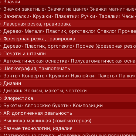
› Значки
› Значки закатные
› Значки на цанге
› Значки магнитные
› Зажигалки
› Кружки
› Плакетки
› Ручки
› Тарелки
› Часы
› Лазерная резка, гравировка
› Дерево
› Металл
› Пластик, оргстекло
› Стекло
› Прочее
› Фрезерная резка, гравировка
› Дерево
› Пластик, оргстекло
› Прочее (фрезерная резк
› Печати и штампы
› Автоматическая оснастка
› Полуавтоматическая осна
› Шелкография, тампопечать
› Зонты
› Конверты
› Кружки
› Наклейки
› Пакеты
› Папки
› Дизайн
› Дизайн
› Эскизы, макеты, чертежи
› Флористика
› Букеты
› Авторские букеты
› Композиции
› AR-дополненная реальность
› Вышивка машинная (компьютерная)
› Разные технологии, изделия
› Матирование стекла
› Наклейки объёмные полимерны