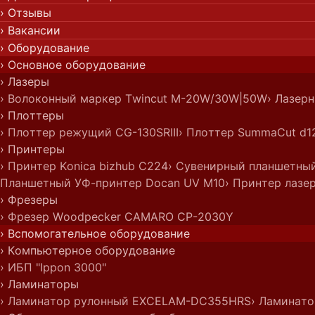
› Отзывы
› Вакансии
› Оборудование
› Основное оборудование
› Лазеры
› Волоконный маркер Twincut M-20W/30W|50W
› Лазер
› Плоттеры
› Плоттер режущий CG-130SRIII
› Плоттер SummaCut d1
› Принтеры
› Принтер Konica bizhub C224
› Сувенирный планшетны
Планшетный УФ-принтер Docan UV M10
› Принтер лазе
› Фрезеры
› Фрезер Woodpecker CAMARO CP-2030Y
› Вспомогательное оборудование
› Компьютерное оборудование
› ИБП "Ippon 3000"
› Ламинаторы
› Ламинатор рулонный EXCELAM-DC355HRS
› Ламинато