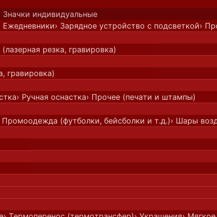
› Значки индивидуальные
› Ежедневники
› Зарядное устройство с подсветкой
› Пр
 (лазерная резка, гравировка)
а, гравировка)
стка
› Ручная оснастка
› Прочее (печати и штампы)
› Промоодежда (футболки, бейсболки и т.д.)
› Шары воз
е
› Термоперенос (термотрансфер)
› Украшения
› Мягкое