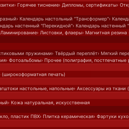
изитки
› Горячее тиснение
› Дипломы, сертификаты
› От
бразный
› Календарь настольный "Трансформер"
› Кален
ендарь настенный "Перекидной"
› Календарь настенный 
 Ламинирование
› Листовки, флаеры
› Магнитная резина 
астиковыми пружинами
› Твёрдый переплёт
› Мягкий пер
фия
› Фотоальбомы
› Прочее (полиграфия, постпечатные 
е (широкоформатная печать)
агштоки настольные, напольные
› Аксессуары из ткани (
нный
› Кожа натуральная, искусственная
екло, пластик ПВХ
› Плитка керамическая
› Фартуки кух