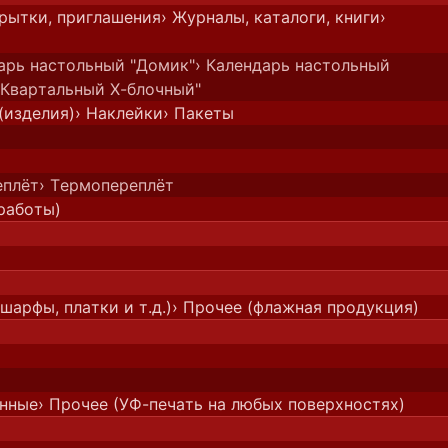
крытки, приглашения
› Журналы, каталоги, книги
›
дарь настольный "Домик"
› Календарь настольный
"Квартальный Х-блочный"
(изделия)
› Наклейки
› Пакеты
еплёт
› Термопереплёт
работы)
шарфы, платки и т.д.)
› Прочее (флажная продукция)
онные
› Прочее (УФ-печать на любых поверхностях)