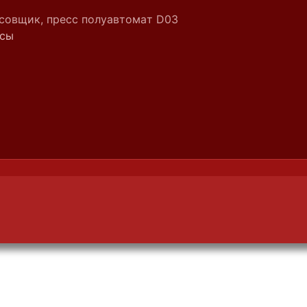
совщик, пресс полуавтомат D03
ссы