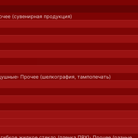
очее (сувенирная продукция)
душные
› Прочее (шелкография, тампопечать)
 гибкое жидкое стекло (пленка ПВХ)
› Прочее (разные