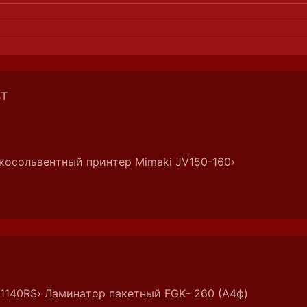
ВТ
осольвентный принтер Mimaki JV150-160
›
-1140RS
› Ламинатор пакетный FGK- 260 (А4ф)