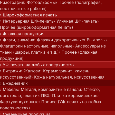
Ризография
› Фотоальбомы
› Прочее (полиграфия,
постпечатные работы)
› Широкоформатная печать
› Интерьерная ШФ-печать
› Уличная ШФ-печать
›
Прочее (широкоформатная печать)
› Флажная продукция
› Флаги, знамёна
› Флажки декоративные
› Вымпелы
›
Флагштоки настольные, напольные
› Аксессуары из
ткани (шарфы, платки и т.д.)
› Прочее (флажная
продукция)
› УФ-печать на любых поверхностях
› Витражи
› Жалюзи
› Керамогранит, камень
искусственный
› Кожа натуральная, искусственная
› Ежедневник
› Мебель
› Металл, композитные панели
› Стекло,
оргстекло, пластик ПВХ
› Плитка керамическая
›
Фартуки кухонные
› Прочее (УФ-печать на любых
поверхностях)
› Сувенирная продукция