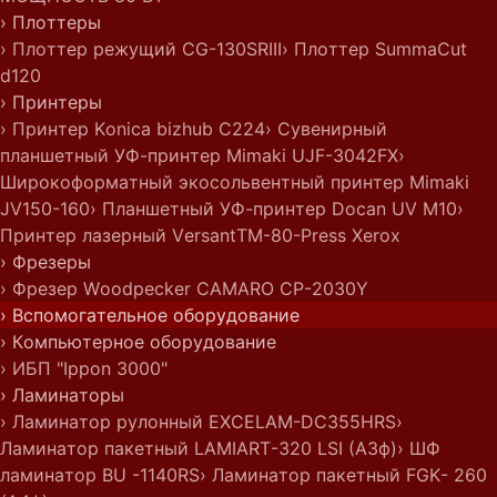
› Плоттеры
› Плоттер режущий CG-130SRIII
› Плоттер SummaCut
d120
› Принтеры
› Принтер Konica bizhub C224
› Сувенирный
планшетный УФ-принтер Mimaki UJF-3042FX
›
Широкоформатный экосольвентный принтер Mimaki
JV150-160
› Планшетный УФ-принтер Docan UV M10
›
Принтер лазерный VersantTM-80-Press Xerox
› Фрезеры
› Фрезер Woodpecker CAMARO CP-2030Y
› Вспомогательное оборудование
› Компьютерное оборудование
› ИБП "Ippon 3000"
› Ламинаторы
› Ламинатор рулонный EXCELAM-DC355HRS
›
Ламинатор пакетный LAMIART-320 LSI (А3ф)
› ШФ
ламинатор BU -1140RS
› Ламинатор пакетный FGK- 260