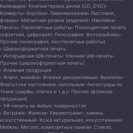
Календари
› Компьютерные диски (CD, DVD)
›
Конверты
› Коробки
› Ламинирование
› Листовки,
флаеры
› Магнитная резина (изделия)
› Наклейки
›
Пакеты
› Переплётные работы
› Полноцветная печать
(офсетная, цифровая)
› Ризография
› Фотоальбомы
›
Прочее (полиграфия, постпечатные работы)
› Широкоформатная печать
› Интерьерная ШФ-печать
› Уличная ШФ-печать
›
Прочее (широкоформатная печать)
› Флажная продукция
› Флаги, знамёна
› Флажки декоративные
› Вымпелы
›
Флагштоки настольные, напольные
› Аксессуары из
ткани (шарфы, платки и т.д.)
› Прочее (флажная
продукция)
› УФ-печать на любых поверхностях
› Витражи
› Жалюзи
› Керамогранит, камень
искусственный
› Кожа натуральная, искусственная
›
Мебель
› Металл, композитные панели
› Стекло,