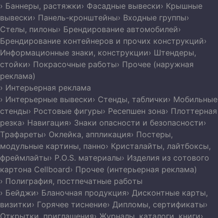
› Баннеры, растяжки
› Фасадные вывески
› Крышные
вывески
› Панель-кронштейны
› Входные группы
›
Стелы, пилоны
› Брендирование автомобилей
›
Брендирование контейнеров и прочих конструкций
›
Информационные знаки, конструкции
› Штендеры,
стойки
› Покрасочные работы
› Прочее (наружная
реклама)
› Интерьерная реклама
› Интерьерные вывески
› Стенды, таблички
› Мобильные
стенды
› Ростовые фигуры
› Ресепшен зона
› Плоттерная
резка
› Навигация
› Знаки опасности и безопасности
›
Трафареты
› Оклейка, аппликация
› Постеры,
модульные картины, панно
› Кристалайты, лайтбоксы,
фреймлайты
› P.O.S. материалы
› Изделия из сотового
картона Cellboard
› Прочее (интерьерная реклама)
› Полиграфия, постпечатные работы
› Бейджи
› Бланочная продукция
› Дисконтные карты,
визитки
› Горячее тиснение
› Дипломы, сертификаты
›
Открытки, приглашения
› Журналы, каталоги, книги
›