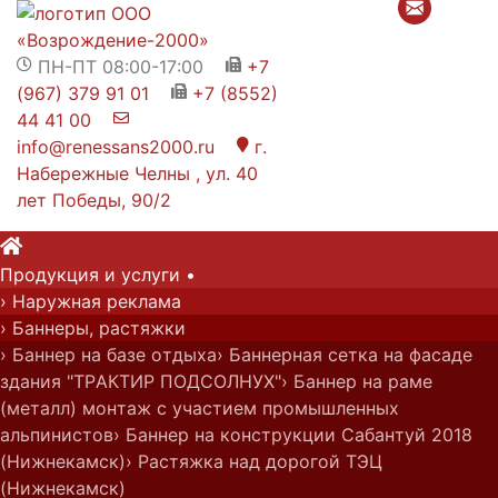
ПН-ПТ 08:00-17:00
+7


(967) 379 91 01
+7 (8552)

44 41 00

info@renessans2000.ru
Главная
›
Портфолио
›
г.

Набережные Челны , ул. 40
Фрезерная резка, гравировка
лет Победы, 90/2

Продукция и у
слуги
•
› Наружная реклама
› Баннеры, растяжки
› Баннер на базе отдыха
› Баннерная сетка на фасаде
здания "ТРАКТИР ПОДСОЛНУХ"
› Баннер на раме
(металл) монтаж с участием промышленных
альпинистов
› Баннер на конструкции Сабантуй 2018
(Нижнекамск)
› Растяжка над дорогой ТЭЦ
(Нижнекамск)