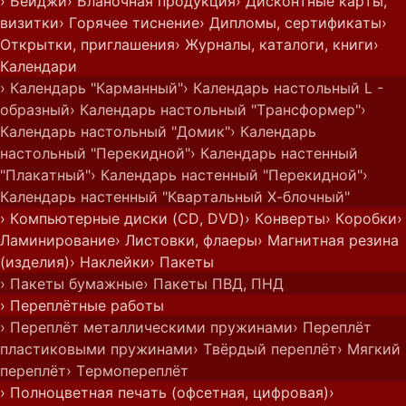
› Бейджи
› Бланочная продукция
› Дисконтные карты,
визитки
› Горячее тиснение
› Дипломы, сертификаты
›
Открытки, приглашения
› Журналы, каталоги, книги
›
Календари
› Календарь "Карманный"
› Календарь настольный L -
образный
› Календарь настольный "Трансформер"
›
Календарь настольный "Домик"
› Календарь
настольный "Перекидной"
› Календарь настенный
"Плакатный"
› Календарь настенный "Перекидной"
›
Календарь настенный "Квартальный Х-блочный"
› Компьютерные диски (CD, DVD)
› Конверты
› Коробки
›
Ламинирование
› Листовки, флаеры
› Магнитная резина
(изделия)
› Наклейки
› Пакеты
› Пакеты бумажные
› Пакеты ПВД, ПНД
› Переплётные работы
› Переплёт металлическими пружинами
› Переплёт
пластиковыми пружинами
› Твёрдый переплёт
› Мягкий
переплёт
› Термопереплёт
› Полноцветная печать (офсетная, цифровая)
›