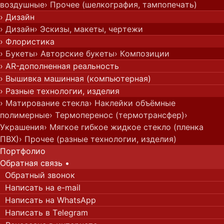
воздушные
› Прочее (шелкография, тампопечать)
› Дизайн
› Дизайн
› Эскизы, макеты, чертежи
› Флористика
› Букеты
› Авторские букеты
› Композиции
› AR-дополненная реальность
› Вышивка машинная (компьютерная)
› Разные технологии, изделия
› Матирование стекла
› Наклейки объёмные
полимерные
› Термоперенос (термотрансфер)
›
Украшения
› Мягкое гибкое жидкое стекло (пленка
ПВХ)
› Прочее (разные технологии, изделия)
Портфолио
Обратная с
вязь
•
Обратный звонок
Написать на e-mail
Написать на WhatsApp
Написать в Telegram