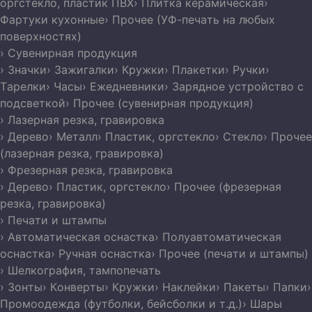
оргстекло, пластик ПВХ
› Плитка керамическая
›
Фартуки кухонные
› Прочее (УФ-печать на любых
поверхностях)
› Сувенирная продукция
› Значки
› Зажигалки
› Кружки
› Плакетки
› Ручки
›
Тарелки
› Часы
› Ежедневники
› Зарядное устройство с
подсветкой
› Прочее (сувенирная продукция)
› Лазерная резка, гравировка
› Дерево
› Металл
› Пластик, оргстекло
› Стекло
› Прочее
(лазерная резка, гравировка)
› Фрезерная резка, гравировка
› Дерево
› Пластик, оргстекло
› Прочее (фрезерная
резка, гравировка)
› Печати и штампы
› Автоматическая оснастка
› Полуавтоматическая
оснастка
› Ручная оснастка
› Прочее (печати и штампы)
› Шелкография, тампопечать
› Зонты
› Конверты
› Кружки
› Наклейки
› Пакеты
› Папки
›
Промоодежда (футболки, бейсболки и т.д.)
› Шары