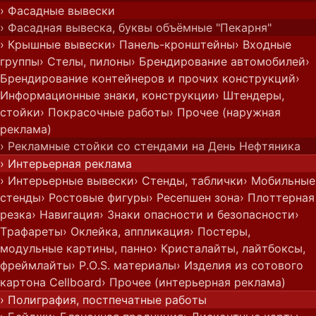
› Фасадные вывески
› Фасадная вывеска, буквы объёмные "Пекарня"
› Крышные вывески
› Панель-кронштейны
› Входные
группы
› Стелы, пилоны
› Брендирование автомобилей
›
Брендирование контейнеров и прочих конструкций
›
Информационные знаки, конструкции
› Штендеры,
стойки
› Покрасочные работы
› Прочее (наружная
реклама)
› Рекламные стойки со стендами на День Нефтяника
› Интерьерная реклама
› Интерьерные вывески
› Стенды, таблички
› Мобильные
стенды
› Ростовые фигуры
› Ресепшен зона
› Плоттерная
резка
› Навигация
› Знаки опасности и безопасности
›
Трафареты
› Оклейка, аппликация
› Постеры,
модульные картины, панно
› Кристалайты, лайтбоксы,
фреймлайты
› P.O.S. материалы
› Изделия из сотового
картона Cellboard
› Прочее (интерьерная реклама)
› Полиграфия, постпечатные работы