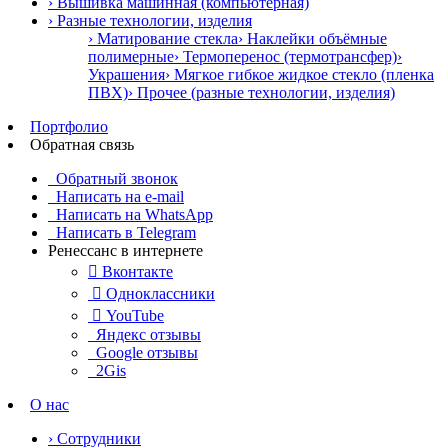
› Вышивка машинная (компьютерная)
› Разные технологии, изделия
› Матирование стекла
› Наклейки объёмные
полимерные
› Термоперенос (термотрансфер)
›
Украшения
› Мягкое гибкое жидкое стекло (пленка
ПВХ)
› Прочее (разные технологии, изделия)
Портфолио
Обратная связь
Обратный звонок
Написать на e-mail
Написать на WhatsApp
Написать в Telegram
Ренессанс в интернете

Вконтакте

Одноклассники

YouTube
Яндекс отзывы
Google отзывы
2Gis
О нас
› Сотрудники