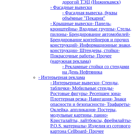
дорогой ТЭЦ (Нижнекамск)
› Фасадные вывески
› Фасадная вывеска, буквы
объёмные "Пекарня"
› Крышные вывески
› Панель-
кронштейны
› Входные группы
› Стелы,
пилоны
› Брендирование автомобилей
›
Брендирование контейнеров и прочих
конструкций
› Информационные знаки,
конструкции
› Штендеры, стойки
›
Покрасочные работы
› Прочее
(наружная реклама)
› Рекламные стойки со стендами
на День Нефтяника
› Интерьерная реклама
› Интерьерные вывески
› Стенды,
таблички
› Мобильные стенды
›
Ростовые фигуры
› Ресепшен зона
›
Плоттерная резка
› Навигация
› Знаки
опасности и безопасности
› Трафареты
›
Оклейка, аппликация
› Постеры,
модульные картины, панно
›
Кристалайты, лайтбоксы, фреймлайты
›
P.O.S. материалы
› Изделия из сотового
картона Cellboard
› Прочее