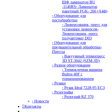
ШФ ламинатор BU
-1140RS
› Ламинатор
пакетный FGK- 260 (А4ф)
› Оборудование для
постобработки
› Люверсовщик, пресс для
установки люверсов
›
Люверсовщик, пресс
полуавтомат D03
› Оборудование для
предварительной обработки
›
Прессы
› Вакуумный термопресс
3D ST-3042 (SZM-3D)
› Разное оборудование
› Термоклеевая машина
Bulros 40F с
торшонированием
› Резаки
› Резак Ideal 7228-95 EC3
› Ризографы
› Ризограф RZ 370
› Новости

Контакты