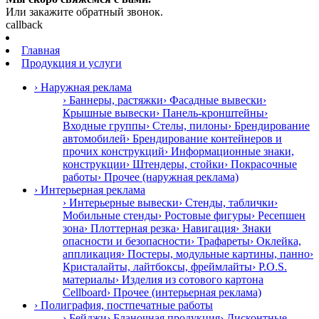
Или закажите обратный звонок.
callback
Главная
Продукция и услуги
› Наружная реклама
› Баннеры, растяжки
› Фасадные вывески
›
Крышные вывески
› Панель-кронштейны
›
Входные группы
› Стелы, пилоны
› Брендирование
автомобилей
› Брендирование контейнеров и
прочих конструкций
› Информационные знаки,
конструкции
› Штендеры, стойки
› Покрасочные
работы
› Прочее (наружная реклама)
› Интерьерная реклама
› Интерьерные вывески
› Стенды, таблички
›
Мобильные стенды
› Ростовые фигуры
› Ресепшен
зона
› Плоттерная резка
› Навигация
› Знаки
опасности и безопасности
› Трафареты
› Оклейка,
аппликация
› Постеры, модульные картины, панно
›
Кристалайты, лайтбоксы, фреймлайты
› P.O.S.
материалы
› Изделия из сотового картона
Cellboard
› Прочее (интерьерная реклама)
› Полиграфия, постпечатные работы
› Бейджи
› Бланочная продукция
› Дисконтные