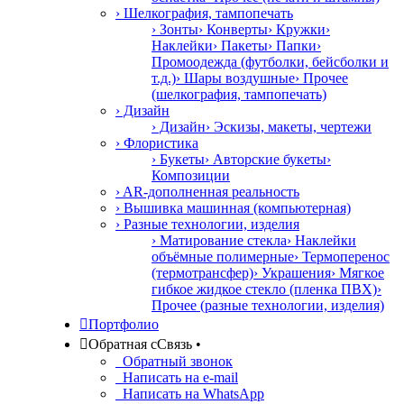
› Шелкография, тампопечать
› Зонты
› Конверты
› Кружки
›
Наклейки
› Пакеты
› Папки
›
Промоодежда (футболки, бейсболки и
т.д.)
› Шары воздушные
› Прочее
(шелкография, тампопечать)
› Дизайн
› Дизайн
› Эскизы, макеты, чертежи
› Флористика
› Букеты
› Авторские букеты
›
Композиции
› AR-дополненная реальность
› Вышивка машинная (компьютерная)
› Разные технологии, изделия
› Матирование стекла
› Наклейки
объёмные полимерные
› Термоперенос
(термотрансфер)
› Украшения
› Мягкое
гибкое жидкое стекло (пленка ПВХ)
›
Прочее (разные технологии, изделия)

Портфолио

Обратная с
С
вязь
•
Обратный звонок
Написать на e-mail
Написать на WhatsApp