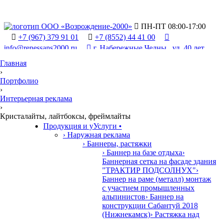

ПН-ПТ 08:00-17:00

+7 (967) 379 91 01

+7 (8552) 44 41 00

info@renessans2000.ru

г. Набережные Челны , ул. 40 лет
Победы, 90/2
Главная
›
Портфолио
›
Интерьерная реклама
›
Кристалайты, лайтбоксы, фреймлайты

Продукция и у
У
слуги
•
› Наружная реклама
› Баннеры, растяжки
› Баннер на базе отдыха
›
Баннерная сетка на фасаде здания
"ТРАКТИР ПОДСОЛНУХ"
›
Баннер на раме (металл) монтаж
с участием промышленных
альпинистов
› Баннер на
конструкции Сабантуй 2018
(Нижнекамск)
› Растяжка над