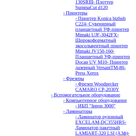
130SRIII
› Плоттер
SummaCut d120
› Принтеры
› Принтер Konica bizhub
C224
› Сувенирный
планшетный УФ-принтер
Mimaki UJF-3042FX
›
Широкоформатный
экосольвентный принтер
Mimaki JV150-160
›
Планшетный УФ-принтер
Docan UV M10
› Принтер
лазерный VersantTM-80-
Press Xerox
› Фрезеры
› Фрезер Woodpecker
CAMARO CP-2030Y
› Вспомогательное оборудование
› Компьютерное оборудование
› ИБП "Ippon 3000"
› Ламинаторы
› Ламинатор рулонный
EXCELAM-DC355HRS
›
Ламинатор пакетный
LAMIART-320 LSI (А3ф)
›