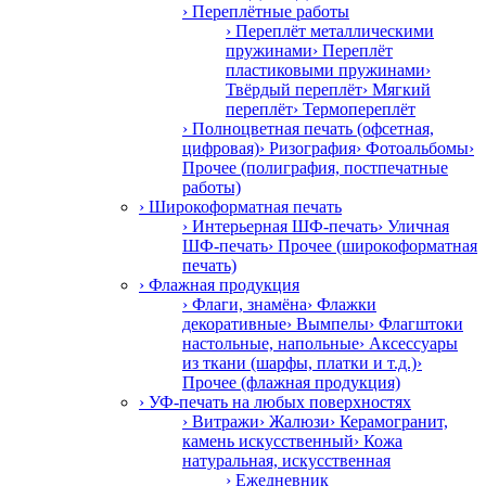
› Переплётные работы
› Переплёт металлическими
пружинами
› Переплёт
пластиковыми пружинами
›
Твёрдый переплёт
› Мягкий
переплёт
› Термопереплёт
› Полноцветная печать (офсетная,
цифровая)
› Ризография
› Фотоальбомы
›
Прочее (полиграфия, постпечатные
работы)
› Широкоформатная печать
› Интерьерная ШФ-печать
› Уличная
ШФ-печать
› Прочее (широкоформатная
печать)
› Флажная продукция
› Флаги, знамёна
› Флажки
декоративные
› Вымпелы
› Флагштоки
настольные, напольные
› Аксессуары
из ткани (шарфы, платки и т.д.)
›
Прочее (флажная продукция)
› УФ-печать на любых поверхностях
› Витражи
› Жалюзи
› Керамогранит,
камень искусственный
› Кожа
натуральная, искусственная
› Ежедневник