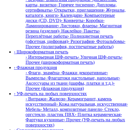
карты, визитки
› Горячее тиснение
› Дипломы,
сертификаты
› Открытки, приглашения
› Журналы,
каталоги, книги
› Календари
› Компьютерные
диски (CD, DVD)
› Конверты
› Коробки
›
Ламинирование
› Листовки, флаеры
› Магнитная
резина (изделия)
› Наклейки
› Пакеты
›
Переплётные работы
› Полноцветная печать
(офсетная, цифровая)
› Ризография
› Фотоальбомы
›
Прочее (полиграфия, постпечатные работы)
› Широкоформатная печать
› Интерьерная ШФ-печать
› Уличная ШФ-печать
›
Прочее (широкоформатная печать)
› Флажная продукция
› Флаги, знамёна
› Флажки декоративные
›
Вымпелы
› Флагштоки настольные, напольные
›
Аксессуары из ткани (шарфы, платки и т.д.)
›
Прочее (флажная продукция)
› УФ-печать на любых поверхностях
› Витражи
› Жалюзи
› Керамогранит, камень
искусственный
› Кожа натуральная, искусственная
›
Мебель
› Металл, композитные панели
› Стекло,
оргстекло, пластик ПВХ
› Плитка керамическая
›
Фартуки кухонные
› Прочее (УФ-печать на любых
поверхностях)