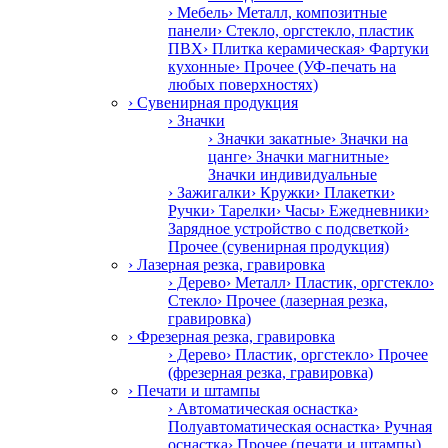
› Мебель
› Металл, композитные
панели
› Стекло, оргстекло, пластик
ПВХ
› Плитка керамическая
› Фартуки
кухонные
› Прочее (УФ-печать на
любых поверхностях)
› Сувенирная продукция
› Значки
› Значки закатные
› Значки на
цанге
› Значки магнитные
›
Значки индивидуальные
› Зажигалки
› Кружки
› Плакетки
›
Ручки
› Тарелки
› Часы
› Ежедневники
›
Зарядное устройство с подсветкой
›
Прочее (сувенирная продукция)
› Лазерная резка, гравировка
› Дерево
› Металл
› Пластик, оргстекло
›
Стекло
› Прочее (лазерная резка,
гравировка)
› Фрезерная резка, гравировка
› Дерево
› Пластик, оргстекло
› Прочее
(фрезерная резка, гравировка)
› Печати и штампы
› Автоматическая оснастка
›
Полуавтоматическая оснастка
› Ручная
оснастка
› Прочее (печати и штампы)