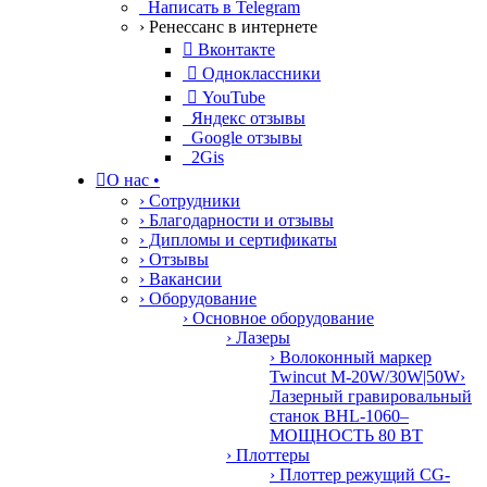
Написать в Telegram
› Ренессанс в интернете

Вконтакте

Одноклассники

YouTube
Яндекс отзывы
Google отзывы
2Gis

О нас
•
› Сотрудники
› Благодарности и отзывы
› Дипломы и сертификаты
› Отзывы
› Вакансии
› Оборудование
› Основное оборудование
› Лазеры
› Волоконный маркер
Twincut M-20W/30W|50W
›
Лазерный гравировальный
станок BHL-1060–
МОЩНОСТЬ 80 ВТ
› Плоттеры
› Плоттер режущий CG-