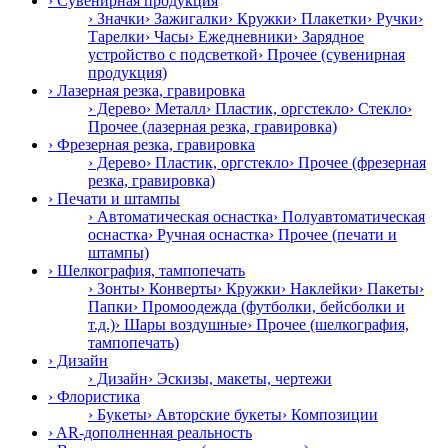
› Сувенирная продукция
› Значки
› Зажигалки
› Кружки
› Плакетки
› Ручки
›
Тарелки
› Часы
› Ежедневники
› Зарядное
устройство с подсветкой
› Прочее (сувенирная
продукция)
› Лазерная резка, гравировка
› Дерево
› Металл
› Пластик, оргстекло
› Стекло
›
Прочее (лазерная резка, гравировка)
› Фрезерная резка, гравировка
› Дерево
› Пластик, оргстекло
› Прочее (фрезерная
резка, гравировка)
› Печати и штампы
› Автоматическая оснастка
› Полуавтоматическая
оснастка
› Ручная оснастка
› Прочее (печати и
штампы)
› Шелкография, тампопечать
› Зонты
› Конверты
› Кружки
› Наклейки
› Пакеты
›
Папки
› Промоодежда (футболки, бейсболки и
т.д.)
› Шары воздушные
› Прочее (шелкография,
тампопечать)
› Дизайн
› Дизайн
› Эскизы, макеты, чертежи
› Флористика
› Букеты
› Авторские букеты
› Композиции
› AR-дополненная реальность